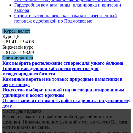
Гардеробная комната: виды, планировка и критерии
выбора
Строительство на века: как заказать качественный
погонаж с доставкой по Подмосковью
Курсы валют
Курс ЦБ
$
81.41
€
94.06
Биржевой курс
$
81.58
€
93.99
Свежие записи
Как выбрать расположение створок для узкого балкона
Гонконг как деловой хаб: преимущества для
международного бизнеса
Каменные ворота и не только: природные памятники в
черте города
Искусство выбора: полный гид по специализированным
удилищам и ассист-крючкам
От чего зависит стоимость работы адвоката по уголовному
делу
Место для виджета
Вставьте сюда текстовый или любой другой виджет из
админки. Никаких лишних функций - только то, что Вы сами
хотите видеть на сайте.
Высота подвала не фиксированная и меняется в зависимости