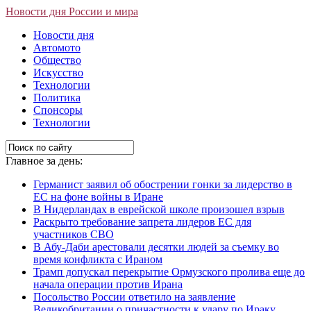
Новости дня России и мира
Новости дня
Автомото
Общество
Искусство
Технологии
Политика
Спонсоры
Технологии
Главное за день:
Германист заявил об обострении гонки за лидерство в
ЕС на фоне войны в Иране
В Нидерландах в еврейской школе произошел взрыв
Раскрыто требование запрета лидеров ЕС для
участников СВО
В Абу-Даби арестовали десятки людей за съемку во
время конфликта с Ираном
Трамп допускал перекрытие Ормузского пролива еще до
начала операции против Ирана
Посольство России ответило на заявление
Великобритании о причастности к удару по Ираку