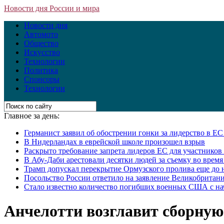
Новости дня России и мира
Новости дня
Автомото
Общество
Искусство
Технологии
Политика
Спонсоры
Технологии
Главное за день:
Германист заявил об обострении гонки за лидерство в Е
В Нидерландах в еврейской школе произошел взрыв
Раскрыто требование запрета лидеров ЕС для участнико
В Абу-Даби арестовали десятки людей за съемку во врем
Трамп допускал перекрытие Ормузского пролива еще до 
Посольство России ответило на заявление Великобритани
Стало известно количество погибших военных США с на
Анчелотти возглавит сборную 