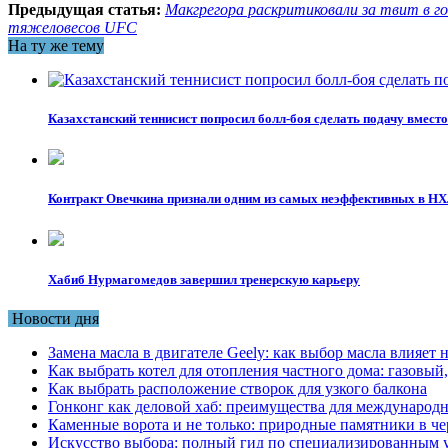
Предыдущая статья:
Макгрегора раскритиковали за твит в 
тяжеловесов UFC
На ту же тему
Казахстанский теннисист попросил болл-боя сделать подачу вместо
Контракт Овечкина признали одним из самых неэффективных в Н
Хабиб Нурмагомедов завершил тренерскую карьеру
Новости дня
Замена масла в двигателе Geely: как выбор масла влияет 
Как выбрать котел для отопления частного дома: газовы
Как выбрать расположение створок для узкого балкона
Гонконг как деловой хаб: преимущества для международн
Каменные ворота и не только: природные памятники в че
Искусство выбора: полный гид по специализированным 