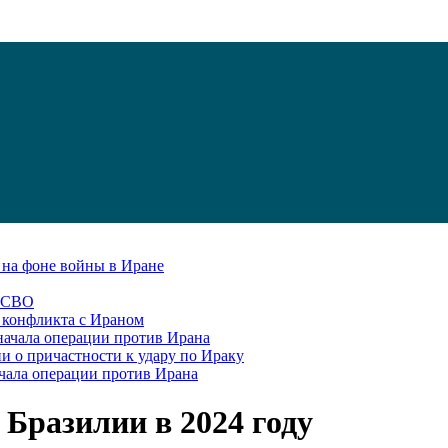
С на фоне войны в Иране
в СВО
я конфликта с Ираном
начала операции против Ирана
и о причастности к удару по Ираку
чала операции против Ирана
Бразилии в 2024 году