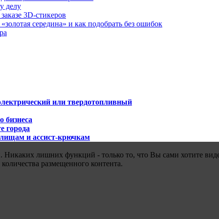
у делу
 заказе 3D-стикеров
«золотая середина» и как подобрать без ошибок
ра
 электрический или твердотопливный
о бизнеса
е города
илищам и ассист-крючкам
 Никаких лишних функций - только то, что Вы сами хотите виде
 количества размещенного контента.