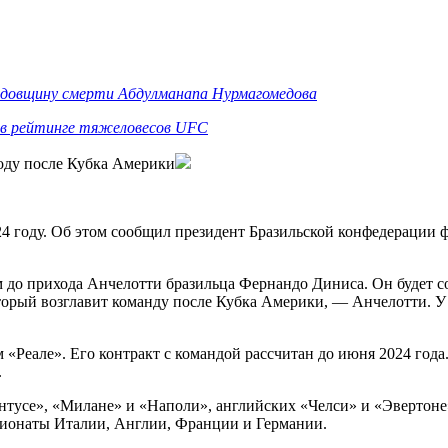
годовщину смерти Абдулманапа Нурмагомедова
о в рейтинге тяжеловесов UFC
году после Кубка Америки
4 году. Об этом сообщил президент Бразильской конфедерации ф
м до прихода Анчелотти бразильца Фернандо Диниса. Он будет с
который возглавит команду после Кубка Америки, — Анчелотти. 
«Реале». Его контракт с командой рассчитан до июня 2024 года.
.
ентусе», «Милане» и «Наполи», английских «Челси» и «Эвертон
пионаты Италии, Англии, Франции и Германии.