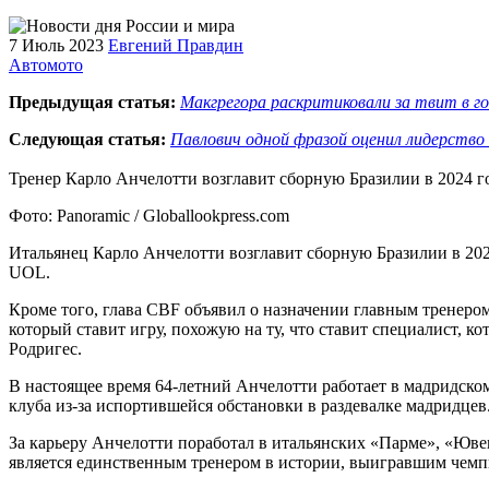
7 Июль 2023
Евгений Правдин
Автомото
Предыдущая статья:
Макгрегора раскритиковали за твит в 
Следующая статья:
Павлович одной фразой оценил лидерств
Тренер Карло Анчелотти возглавит сборную Бразилии в 2024 
Фото: Panoramic / Globallookpress.com
Итальянец Карло Анчелотти возглавит сборную Бразилии в 202
UOL.
Кроме того, глава CBF объявил о назначении главным тренеро
который ставит игру, похожую на ту, что ставит специалист, 
Родригес.
В настоящее время 64-летний Анчелотти работает в мадридском 
клуба из-за испортившейся обстановки в раздевалке мадридцев
За карьеру Анчелотти поработал в итальянских «Парме», «Юв
является единственным тренером в истории, выигравшим чем