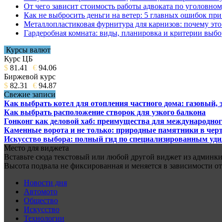
От чего зависит стоимость работы адвоката по уголовном
Как не выбросить деньги на ветер: 5 главных ошибок при
Металлопластиковая фурнитура для карнизов: почему это 
Гардеробная комната: виды, планировка и критерии выбо
Курсы валют
Курс ЦБ
$
81.41
€
94.06
Биржевой курс
$
82.31
€
94.87
Свежие записи
Как выбрать котел для отопления частного дома: газовый,
Как выбрать расположение створок для узкого балкона
Гонконг как деловой хаб: преимущества для международног
Каменные ворота и не только: природные памятники в черт
Искусство выбора: полный гид по специализированным уд
Место для виджета
Вставьте сюда текстовый или любой другой виджет из админки.
Высота подвала не фиксированная и меняется в зависимости от
Новости дня
Автомото
Общество
Искусство
Технологии