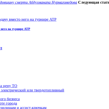
годовщину смерти Абдулманапа Нурмагомедова
Следующая стат
 него на турнире ATP
ХЛ
на цену ТО
й, электрический или твердотопливный
ого бизнеса
рте города
удилищам и ассист-крючкам