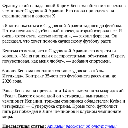
Французский нападающий Карим Бензема объяснил переход в
чемпионат Саудовской Аравии. Его слова приводятся на
странице лиги в соцсети X.
«Я хотел оказаться в Саудовской Аравии задолго до футбола.
Потом появился футбольный проект, который взорвал все. Я
очень хотел стать частью истории», — заявил форвард. Он
рассказал, что хочет помочь саудовскому футболу расти.
Бензема отметил, что в Саудовской Аравии его встретили
хорошо. «Меня приняли с распростертыми объятиями. Я сразу
почувствовал, как меня любят», — добавил спортсмен.
6 июня Бензема пополнил состав саудовского «Аль-
Иттихада». Контракт 35-летнего футболиста рассчитан до
2026 года.
Ранее Бензема на протяжении 14 лет выступал за мадридский
«Реал». Вместе с командой он четырежды выигрывал
чемпионат Испании, трижды становился обладателем Кубка и
четырежды — Суперкубка страны. Кроме того, футболист
пять раз побеждал в Лиге чемпионов и клубном чемпионате
мира.
Предыдущая статья:
Аршавин рассказал об отсутствии