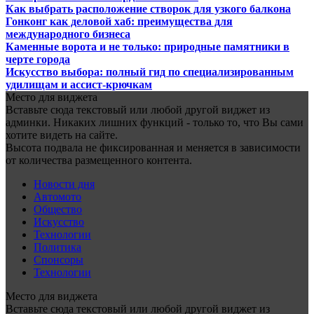
Как выбрать расположение створок для узкого балкона
Гонконг как деловой хаб: преимущества для
международного бизнеса
Каменные ворота и не только: природные памятники в
черте города
Искусство выбора: полный гид по специализированным
удилищам и ассист-крючкам
Место для виджета
Вставьте сюда текстовый или любой другой виджет из
админки. Никаких лишних функций - только то, что Вы сами
хотите видеть на сайте.
Высота подвала не фиксированная и меняется в зависимости
от количества размещенного контента.
Новости дня
Автомото
Общество
Искусство
Технологии
Политика
Спонсоры
Технологии
Место для виджета
Вставьте сюда текстовый или любой другой виджет из