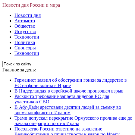
Новости дня России и мира
Новости дня
Автомото
Общество
Искусство
Технологии
Политика
Спонсоры
Технологии
Главное за день:
Германист заявил об обострении гонки за лидерство в
ЕС на фоне войны в Иране
В Нидерландах в еврейской школе произошел взрыв
Раскрыто требование запрета лидеров ЕС для
участников СВО
В Абу-Даби арестовали десятки людей за съемку во
время конфликта с Ираном
Трамп допускал перекрытие Ормузского пролива еще до
начала операции против Ирана
Посольство России ответило на заявление
Великобритании о причастности к удару по Ираку