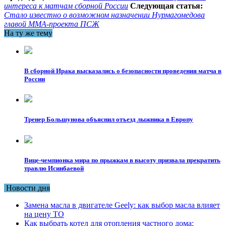
интереса к матчам сборной России
Следующая статья:
Стало известно о возможном назначении Нурмагомедова
главой ММА-проекта ПСЖ
На ту же тему
В сборной Ирака высказались о безопасности проведения матча в
России
Тренер Большунова объяснил отъезд лыжника в Европу
Вице-чемпионка мира по прыжкам в высоту призвала прекратить
травлю Исинбаевой
Новости дня
Замена масла в двигателе Geely: как выбор масла влияет
на цену ТО
Как выбрать котел для отопления частного дома: