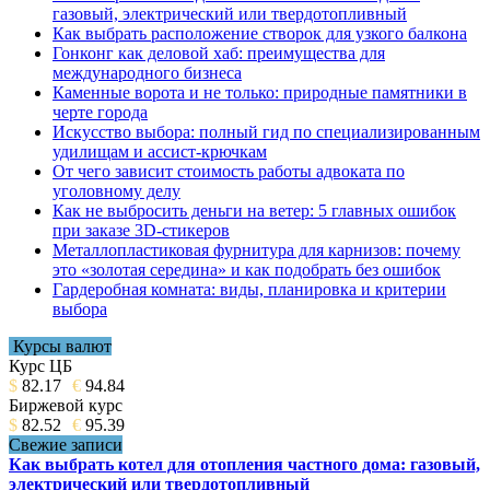
газовый, электрический или твердотопливный
Как выбрать расположение створок для узкого балкона
Гонконг как деловой хаб: преимущества для
международного бизнеса
Каменные ворота и не только: природные памятники в
черте города
Искусство выбора: полный гид по специализированным
удилищам и ассист-крючкам
От чего зависит стоимость работы адвоката по
уголовному делу
Как не выбросить деньги на ветер: 5 главных ошибок
при заказе 3D-стикеров
Металлопластиковая фурнитура для карнизов: почему
это «золотая середина» и как подобрать без ошибок
Гардеробная комната: виды, планировка и критерии
выбора
Курсы валют
Курс ЦБ
$
82.17
€
94.84
Биржевой курс
$
82.52
€
95.39
Свежие записи
Как выбрать котел для отопления частного дома: газовый,
электрический или твердотопливный