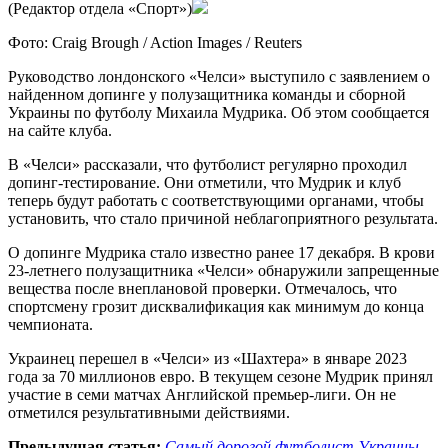
(Редактор отдела «Спорт»)
Фото: Craig Brough / Action Images / Reuters
Руководство лондонского «Челси» выступило с заявлением о
найденном допинге у полузащитника команды и сборной
Украины по футболу Михаила Мудрика. Об этом сообщается
на сайте клуба.
В «Челси» рассказали, что футболист регулярно проходил
допинг-тестирование. Они отметили, что Мудрик и клуб
теперь будут работать с соответствующими органами, чтобы
установить, что стало причиной неблагоприятного результата.
О допинге Мудрика стало известно ранее 17 декабря. В крови
23-летнего полузащитника «Челси» обнаружили запрещенные
вещества после внеплановой проверки. Отмечалось, что
спортсмену грозит дисквалификация как минимум до конца
чемпионата.
Украинец перешел в «Челси» из «Шахтера» в январе 2023
года за 70 миллионов евро. В текущем сезоне Мудрик принял
участие в семи матчах Английской премьер-лиги. Он не
отметился результативными действиями.
Предыдущая статья:
Самый дорогой футболист Украины