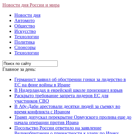
Новости дня России и мира
Новости дня
Автомото
Общество
Искусство
Технологии
Политика
Спонсоры
Технологии
Главное за день:
Германист заявил об обострении гонки за лидерство в
ЕС на фоне войны в Иране
В Нидерландах в еврейской школе произошел взрыв
Раскрыто требование запрета лидеров ЕС для
участников СВО
В Абу-Даби арестовали десятки людей за съемку во
время конфликта с Ираном
Трамп допускал перекрытие Ормузского пролива еще до
начала операции против Ирана
Посольство России ответило на заявление
Великобритании о причастности к удару по Ираку