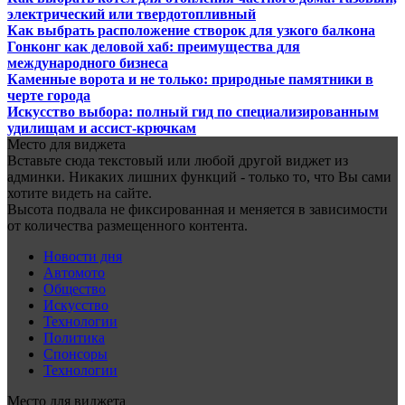
электрический или твердотопливный
Как выбрать расположение створок для узкого балкона
Гонконг как деловой хаб: преимущества для
международного бизнеса
Каменные ворота и не только: природные памятники в
черте города
Искусство выбора: полный гид по специализированным
удилищам и ассист-крючкам
Место для виджета
Вставьте сюда текстовый или любой другой виджет из
админки. Никаких лишних функций - только то, что Вы сами
хотите видеть на сайте.
Высота подвала не фиксированная и меняется в зависимости
от количества размещенного контента.
Новости дня
Автомото
Общество
Искусство
Технологии
Политика
Спонсоры
Технологии
Место для виджета