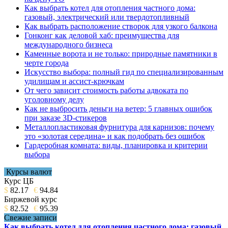
Как выбрать котел для отопления частного дома:
газовый, электрический или твердотопливный
Как выбрать расположение створок для узкого балкона
Гонконг как деловой хаб: преимущества для
международного бизнеса
Каменные ворота и не только: природные памятники в
черте города
Искусство выбора: полный гид по специализированным
удилищам и ассист-крючкам
От чего зависит стоимость работы адвоката по
уголовному делу
Как не выбросить деньги на ветер: 5 главных ошибок
при заказе 3D-стикеров
Металлопластиковая фурнитура для карнизов: почему
это «золотая середина» и как подобрать без ошибок
Гардеробная комната: виды, планировка и критерии
выбора
Курсы валют
Курс ЦБ
$
82.17
€
94.84
Биржевой курс
$
82.52
€
95.39
Свежие записи
Как выбрать котел для отопления частного дома: газовый,