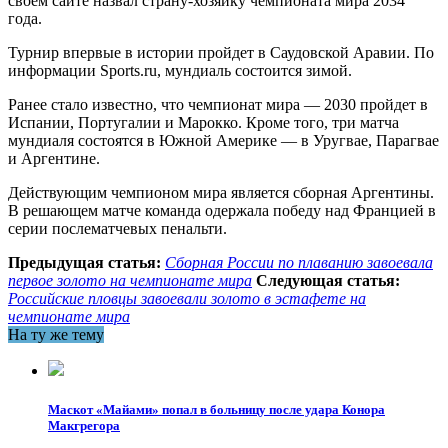
своем сайте назвал страну-хозяйку чемпионата мира 2034
года.
Турнир впервые в истории пройдет в Саудовской Аравии. По
информации Sports.ru, мундиаль состоится зимой.
Ранее стало известно, что чемпионат мира — 2030 пройдет в
Испании, Португалии и Марокко. Кроме того, три матча
мундиаля состоятся в Южной Америке — в Уругвае, Парагвае
и Аргентине.
Действующим чемпионом мира является сборная Аргентины.
В решающем матче команда одержала победу над Францией в
серии послематчевых пенальти.
Предыдущая статья:
Сборная России по плаванию завоевала
первое золото на чемпионате мира
Следующая статья:
Российские пловцы завоевали золото в эстафете на
чемпионате мира
На ту же тему
Маскот «Майами» попал в больницу после удара Конора
Макгрегора