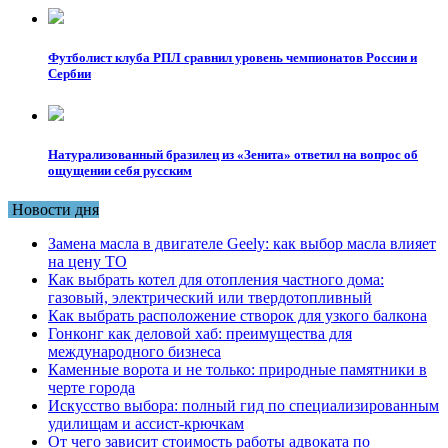
Футболист клуба РПЛ сравнил уровень чемпионатов России и
Сербии
Натурализованный бразилец из «Зенита» ответил на вопрос об
ощущении себя русским
Новости дня
Замена масла в двигателе Geely: как выбор масла влияет
на цену ТО
Как выбрать котел для отопления частного дома:
газовый, электрический или твердотопливный
Как выбрать расположение створок для узкого балкона
Гонконг как деловой хаб: преимущества для
международного бизнеса
Каменные ворота и не только: природные памятники в
черте города
Искусство выбора: полный гид по специализированным
удилищам и ассист-крючкам
От чего зависит стоимость работы адвоката по