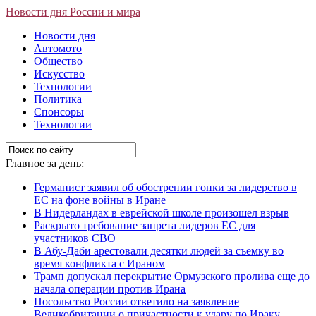
Новости дня России и мира
Новости дня
Автомото
Общество
Искусство
Технологии
Политика
Спонсоры
Технологии
Главное за день:
Германист заявил об обострении гонки за лидерство в
ЕС на фоне войны в Иране
В Нидерландах в еврейской школе произошел взрыв
Раскрыто требование запрета лидеров ЕС для
участников СВО
В Абу-Даби арестовали десятки людей за съемку во
время конфликта с Ираном
Трамп допускал перекрытие Ормузского пролива еще до
начала операции против Ирана
Посольство России ответило на заявление
Великобритании о причастности к удару по Ираку