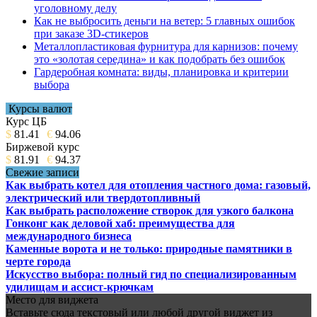
уголовному делу
Как не выбросить деньги на ветер: 5 главных ошибок
при заказе 3D-стикеров
Металлопластиковая фурнитура для карнизов: почему
это «золотая середина» и как подобрать без ошибок
Гардеробная комната: виды, планировка и критерии
выбора
Курсы валют
Курс ЦБ
$
81.41
€
94.06
Биржевой курс
$
81.91
€
94.37
Свежие записи
Как выбрать котел для отопления частного дома: газовый,
электрический или твердотопливный
Как выбрать расположение створок для узкого балкона
Гонконг как деловой хаб: преимущества для
международного бизнеса
Каменные ворота и не только: природные памятники в
черте города
Искусство выбора: полный гид по специализированным
удилищам и ассист-крючкам
Место для виджета
Вставьте сюда текстовый или любой другой виджет из