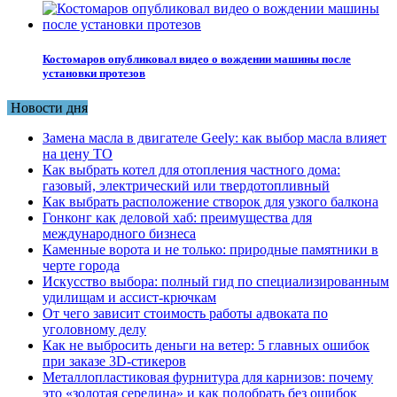
Костомаров опубликовал видео о вождении машины после
установки протезов
Новости дня
Замена масла в двигателе Geely: как выбор масла влияет
на цену ТО
Как выбрать котел для отопления частного дома:
газовый, электрический или твердотопливный
Как выбрать расположение створок для узкого балкона
Гонконг как деловой хаб: преимущества для
международного бизнеса
Каменные ворота и не только: природные памятники в
черте города
Искусство выбора: полный гид по специализированным
удилищам и ассист-крючкам
От чего зависит стоимость работы адвоката по
уголовному делу
Как не выбросить деньги на ветер: 5 главных ошибок
при заказе 3D-стикеров
Металлопластиковая фурнитура для карнизов: почему
это «золотая середина» и как подобрать без ошибок