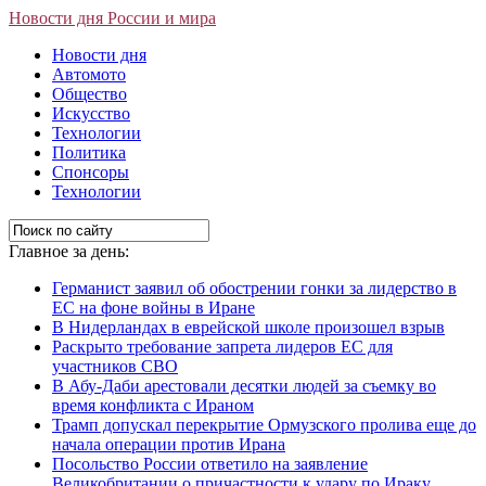
Новости дня России и мира
Новости дня
Автомото
Общество
Искусство
Технологии
Политика
Спонсоры
Технологии
Главное за день:
Германист заявил об обострении гонки за лидерство в
ЕС на фоне войны в Иране
В Нидерландах в еврейской школе произошел взрыв
Раскрыто требование запрета лидеров ЕС для
участников СВО
В Абу-Даби арестовали десятки людей за съемку во
время конфликта с Ираном
Трамп допускал перекрытие Ормузского пролива еще до
начала операции против Ирана
Посольство России ответило на заявление
Великобритании о причастности к удару по Ираку