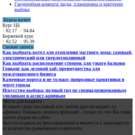
Гардеробная комната: виды, планировка и критерии
выбора
Курсы валют
Курс ЦБ
$
82.17
€
94.84
Биржевой курс
$
82.52
€
95.39
Свежие записи
Как выбрать котел для отопления частного дома: газовый,
электрический или твердотопливный
Как выбрать расположение створок для узкого балкона
Гонконг как деловой хаб: преимущества для
международного бизнеса
Каменные ворота и не только: природные памятники в
черте города
Искусство выбора: полный гид по специализированным
удилищам и ассист-крючкам
Место для виджета
Вставьте сюда текстовый или любой другой виджет из
админки. Никаких лишних функций - только то, что Вы сами
хотите видеть на сайте.
Высота подвала не фиксированная и меняется в зависимости
от количества размещенного контента.