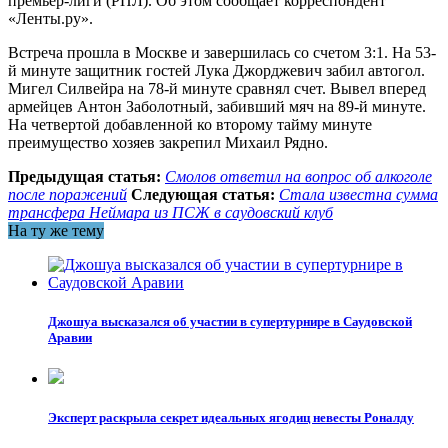
премьер-лиги (РПЛ). Об этом сообщает корреспондент
«Ленты.ру».
Встреча прошла в Москве и завершилась со счетом 3:1. На 53-
й минуте защитник гостей Лука Джорджевич забил автогол.
Мигел Силвейра на 78-й минуте сравнял счет. Вывел вперед
армейцев Антон Заболотный, забивший мяч на 89-й минуте.
На четвертой добавленной ко второму тайму минуте
преимущество хозяев закрепил Михаил Рядно.
Предыдущая статья:
Смолов ответил на вопрос об алкоголе
после поражений
Следующая статья:
Стала известна сумма
трансфера Неймара из ПСЖ в саудовский клуб
На ту же тему
Джошуа высказался об участии в супертурнире в Саудовской
Аравии
Эксперт раскрыла секрет идеальных ягодиц невесты Роналду