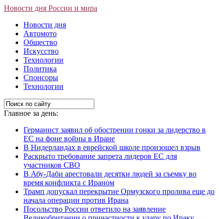
Новости дня России и мира
Новости дня
Автомото
Общество
Искусство
Технологии
Политика
Спонсоры
Технологии
Главное за день:
Германист заявил об обострении гонки за лидерство в
ЕС на фоне войны в Иране
В Нидерландах в еврейской школе произошел взрыв
Раскрыто требование запрета лидеров ЕС для
участников СВО
В Абу-Даби арестовали десятки людей за съемку во
время конфликта с Ираном
Трамп допускал перекрытие Ормузского пролива еще до
начала операции против Ирана
Посольство России ответило на заявление
Великобритании о причастности к удару по Ираку