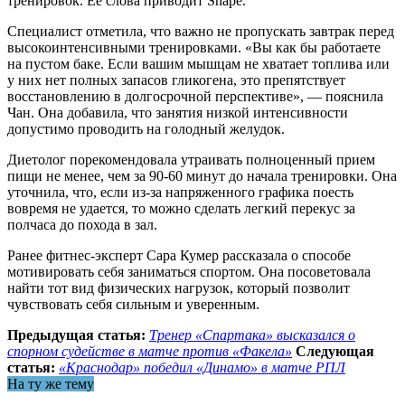
тренировок. Ее слова приводит Shape.
Специалист отметила, что важно не пропускать завтрак перед
высокоинтенсивными тренировками. «Вы как бы работаете
на пустом баке. Если вашим мышцам не хватает топлива или
у них нет полных запасов гликогена, это препятствует
восстановлению в долгосрочной перспективе», — пояснила
Чан. Она добавила, что занятия низкой интенсивности
допустимо проводить на голодный желудок.
Диетолог порекомендовала утраивать полноценный прием
пищи не менее, чем за 90-60 минут до начала тренировки. Она
уточнила, что, если из-за напряженного графика поесть
вовремя не удается, то можно сделать легкий перекус за
полчаса до похода в зал.
Ранее фитнес-эксперт Сара Кумер рассказала о способе
мотивировать себя заниматься спортом. Она посоветовала
найти тот вид физических нагрузок, который позволит
чувствовать себя сильным и уверенным.
Предыдущая статья:
Тренер «Спартака» высказался о
спорном судействе в матче против «Факела»
Следующая
статья:
«Краснодар» победил «Динамо» в матче РПЛ
На ту же тему