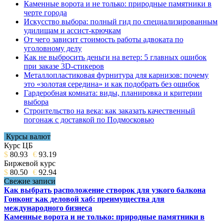
Каменные ворота и не только: природные памятники в
черте города
Искусство выбора: полный гид по специализированным
удилищам и ассист-крючкам
От чего зависит стоимость работы адвоката по
уголовному делу
Как не выбросить деньги на ветер: 5 главных ошибок
при заказе 3D-стикеров
Металлопластиковая фурнитура для карнизов: почему
это «золотая середина» и как подобрать без ошибок
Гардеробная комната: виды, планировка и критерии
выбора
Строительство на века: как заказать качественный
погонаж с доставкой по Подмосковью
Курсы валют
Курс ЦБ
$
80.93
€
93.19
Биржевой курс
$
80.50
€
92.94
Свежие записи
Как выбрать расположение створок для узкого балкона
Гонконг как деловой хаб: преимущества для
международного бизнеса
Каменные ворота и не только: природные памятники в