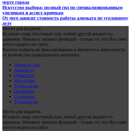
черте города
Искусство выбора: полный гид по специализированным
удилищам и ассист-крючкам
От чего зависит стоимость работы адвоката по уголовному
делу
Место для виджета
Вставьте сюда текстовый или любой другой виджет из
админки. Никаких лишних функций - только то, что Вы сами
хотите видеть на сайте.
Высота подвала не фиксированная и меняется в зависимости
от количества размещенного контента.
Новости дня
Автомото
Общество
Искусство
Технологии
Политика
Спонсоры
Технологии
Место для виджета
Вставьте сюда текстовый или любой другой виджет из
админки. Никаких лишних функций - только то, что Вы сами
хотите видеть на сайте.