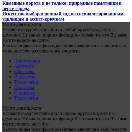
Каменные ворота и не только: природные памятники в
черте города
Искусство выбора: полный гид по специализированным
удилищам и ассист-крючкам
Место для виджета
Вставьте сюда текстовый или любой другой виджет из
админки. Никаких лишних функций - только то, что Вы сами
хотите видеть на сайте.
Высота подвала не фиксированная и меняется в зависимости
от количества размещенного контента.
Новости дня
Автомото
Общество
Искусство
Технологии
Политика
Спонсоры
Технологии
Место для виджета
Вставьте сюда текстовый или любой другой виджет из
админки. Никаких лишних функций - только то, что Вы сами
хотите видеть на сайте.
Высота подвала не фиксированная и меняется в зависимости