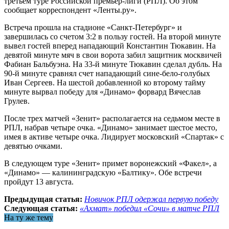
третьем туре Российской премьер-лиги (РПЛ). Об этом
сообщает корреспондент «Ленты.ру».
Встреча прошла на стадионе «Санкт-Петербург» и
завершилась со счетом 3:2 в пользу гостей. На второй минуте
вывел гостей вперед нападающий Константин Тюкавин. На
девятой минуте мяч в свои ворота забил защитник москвичей
Фабиан Бальбуэна. На 33-й минуте Тюкавин сделал дубль. На
90-й минуте сравнял счет нападающий сине-бело-голубых
Иван Сергеев. На шестой добавленной ко второму тайму
минуте вырвал победу для «Динамо» форвард Вячеслав
Грулев.
После трех матчей «Зенит» располагается на седьмом месте в
РПЛ, набрав четыре очка. «Динамо» занимает шестое место,
имея в активе четыре очка. Лидирует московский «Спартак» с
девятью очками.
В следующем туре «Зенит» примет воронежский «Факел», а
«Динамо» — калининградскую «Балтику». Обе встречи
пройдут 13 августа.
Предыдущая статья:
Новичок РПЛ одержал первую победу
Следующая статья:
«Ахмат» победил «Сочи» в матче РПЛ
На ту же тему