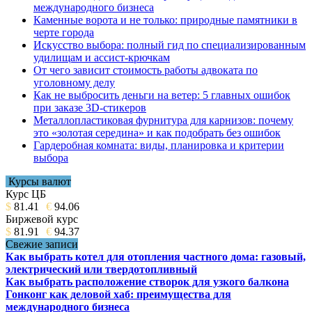
международного бизнеса
Каменные ворота и не только: природные памятники в
черте города
Искусство выбора: полный гид по специализированным
удилищам и ассист-крючкам
От чего зависит стоимость работы адвоката по
уголовному делу
Как не выбросить деньги на ветер: 5 главных ошибок
при заказе 3D-стикеров
Металлопластиковая фурнитура для карнизов: почему
это «золотая середина» и как подобрать без ошибок
Гардеробная комната: виды, планировка и критерии
выбора
Курсы валют
Курс ЦБ
$
81.41
€
94.06
Биржевой курс
$
81.91
€
94.37
Свежие записи
Как выбрать котел для отопления частного дома: газовый,
электрический или твердотопливный
Как выбрать расположение створок для узкого балкона
Гонконг как деловой хаб: преимущества для
международного бизнеса