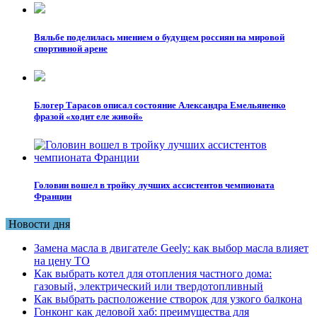
Вяльбе поделилась мнением о будущем россиян на мировой
спортивной арене
Блогер Тарасов описал состояние Александра Емельяненко
фразой «ходит еле живой»
Головин вошел в тройку лучших ассистентов чемпионата
Франции
Новости дня
Замена масла в двигателе Geely: как выбор масла влияет
на цену ТО
Как выбрать котел для отопления частного дома:
газовый, электрический или твердотопливный
Как выбрать расположение створок для узкого балкона
Гонконг как деловой хаб: преимущества для