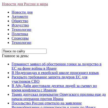
Новости дня России и мира
Новости дня
Автомото
Общество
Искусство
Технологии
Политика
Спонсоры
Технологии
Главное за день:
Германист заявил об обострении гонки за лидерство в
ЕС на фоне войны в Иране
В Нидерландах в еврейской школе произошел взрыв
Раскрыто требование запрета лидеров ЕС для
участников СВО
В Абу-Даби арестовали десятки людей за съемку во
время конфликта с Ираном
Трамп допускал перекрытие Ормузского пролива еще до
начала операции против Ирана
Посольство России ответило на заявление
Великобритании о причастности к удару по Ираку