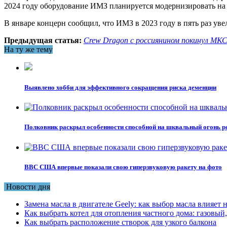
2024 году оборудование ИМЗ планируется модернизировать на
В январе концерн сообщил, что ИМЗ в 2023 году в пять раз ув
Предыдущая статья:
Crew Dragon с россиянином покинул МК
На ту же тему
Выявлено хобби для эффективного сокращения риска деменции
Полковник раскрыл особенности способной на шквальный огонь р
ВВС США впервые показали свою гиперзвуковую ракету на фото
Новости дня
Замена масла в двигателе Geely: как выбор масла влияет 
Как выбрать котел для отопления частного дома: газовы
Как выбрать расположение створок для узкого балкона