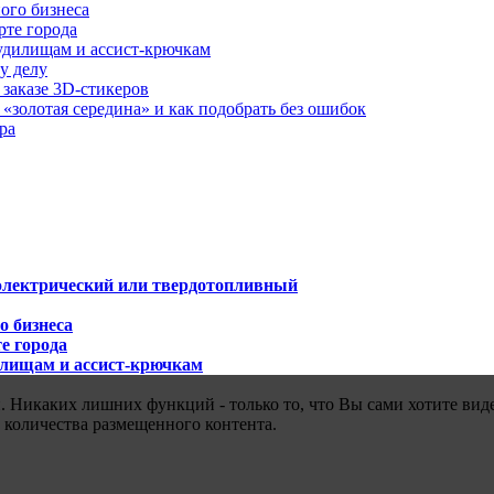
ого бизнеса
рте города
удилищам и ассист-крючкам
у делу
 заказе 3D-стикеров
«золотая середина» и как подобрать без ошибок
ра
 электрический или твердотопливный
о бизнеса
е города
илищам и ассист-крючкам
 Никаких лишних функций - только то, что Вы сами хотите виде
 количества размещенного контента.