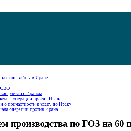
С на фоне войны в Иране
в СВО
я конфликта с Ираном
начала операции против Ирана
и о причастности к удару по Ираку
чала операции против Ирана
ем производства по ГОЗ на 60 