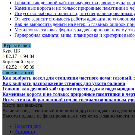
Гонконг как деловой хаб: преимущества для международн
Каменные ворота и не только: природные памятники в че
Искусство выбора: полный гид по специализированным 
От чего зависит стоимость работы адвоката по уголовном
Как не выбросить деньги на ветер: 5 главных ошибок при
Металлопластиковая фурнитура для карнизов: почему это 
Гардеробная комната: виды, планировка и критерии выбо
Курсы валют
Курс ЦБ
$
82.17
€
94.84
Биржевой курс
$
82.52
€
95.39
Свежие записи
Как выбрать котел для отопления частного дома: газовый,
Как выбрать расположение створок для узкого балкона
Гонконг как деловой хаб: преимущества для международног
Каменные ворота и не только: природные памятники в черт
Искусство выбора: полный гид по специализированным уд
Место для виджета
Вставьте сюда текстовый или любой другой виджет из админки.
Высота подвала не фиксированная и меняется в зависимости от
Новости дня
Автомото