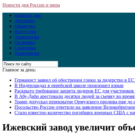
Новости дня России и мира
Новости дня
Автомото
Общество
Искусство
Технологии
Политика
Спонсоры
Технологии
Главное за день:
Германист заявил об обострении гонки за лидерство в Е
В Нидерландах в еврейской школе произошел взрыв
Раскрыто требование запрета лидеров ЕС для участнико
В Абу-Даби арестовали десятки людей за съемку во врем
Трамп допускал перекрытие Ормузского пролива еще до 
Посольство России ответило на заявление Великобритани
Стало известно количество погибших военных США с на
Ижевский завод увеличит объ