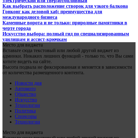
электрический или твердотопливный
Как выбрать расположение створок для узкого балкона
Гонконг как деловой хаб: преимущества для
международного бизнеса
Каменные ворота и не только: природные памятники в
черте города
Искусство выбора: полный гид по специализированным
удилищам и ассист-крючкам
Место для виджета
Вставьте сюда текстовый или любой другой виджет из
админки. Никаких лишних функций - только то, что Вы сами
хотите видеть на сайте.
Высота подвала не фиксированная и меняется в зависимости
от количества размещенного контента.
Новости дня
Автомото
Общество
Искусство
Технологии
Политика
Спонсоры
Технологии
Место для виджета
Вставьте сюда текстовый или любой другой виджет из