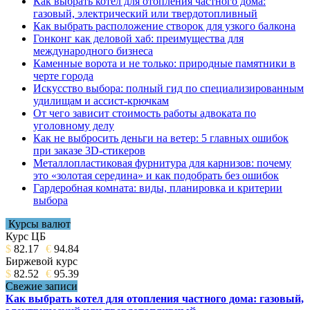
Как выбрать котел для отопления частного дома:
газовый, электрический или твердотопливный
Как выбрать расположение створок для узкого балкона
Гонконг как деловой хаб: преимущества для
международного бизнеса
Каменные ворота и не только: природные памятники в
черте города
Искусство выбора: полный гид по специализированным
удилищам и ассист-крючкам
От чего зависит стоимость работы адвоката по
уголовному делу
Как не выбросить деньги на ветер: 5 главных ошибок
при заказе 3D-стикеров
Металлопластиковая фурнитура для карнизов: почему
это «золотая середина» и как подобрать без ошибок
Гардеробная комната: виды, планировка и критерии
выбора
Курсы валют
Курс ЦБ
$
82.17
€
94.84
Биржевой курс
$
82.52
€
95.39
Свежие записи
Как выбрать котел для отопления частного дома: газовый,