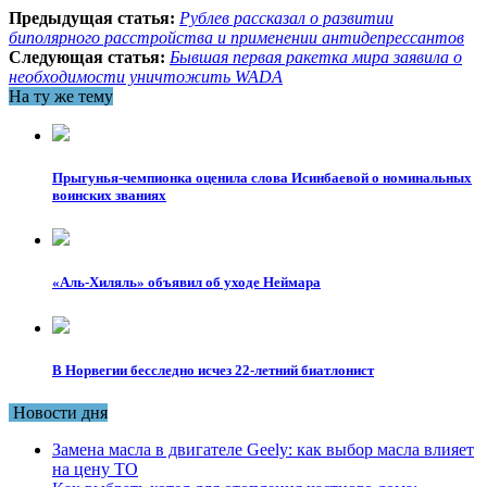
Предыдущая статья:
Рублев рассказал о развитии
биполярного расстройства и применении антидепрессантов
Следующая статья:
Бывшая первая ракетка мира заявила о
необходимости уничтожить WADA
На ту же тему
Прыгунья-чемпионка оценила слова Исинбаевой о номинальных
воинских званиях
«Аль-Хиляль» объявил об уходе Неймара
В Норвегии бесследно исчез 22-летний биатлонист
Новости дня
Замена масла в двигателе Geely: как выбор масла влияет
на цену ТО