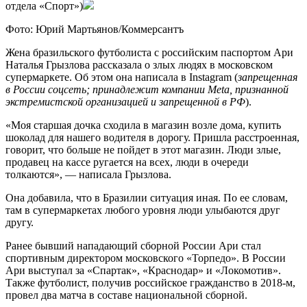
отдела «Спорт»)
Фото: Юрий Мартьянов/Коммерсантъ
Жена бразильского футболиста с российским паспортом Ари
Наталья Грызлова рассказала о злых людях в московском
супермаркете. Об этом она написала в Instagram (
запрещенная
в России соцсеть; принадлежит компании Meta, признанной
экстремистской организацией и запрещенной в РФ
).
«Моя старшая дочка сходила в магазин возле дома, купить
шоколад для нашего водителя в дорогу. Пришла расстроенная,
говорит, что больше не пойдет в этот магазин. Люди злые,
продавец на кассе ругается на всех, люди в очереди
толкаются», — написала Грызлова.
Она добавила, что в Бразилии ситуация иная. По ее словам,
там в супермаркетах любого уровня люди улыбаются друг
другу.
Ранее бывший нападающий сборной России Ари стал
спортивным директором московского «Торпедо». В России
Ари выступал за «Спартак», «Краснодар» и «Локомотив».
Также футболист, получив российское гражданство в 2018-м,
провел два матча в составе национальной сборной.