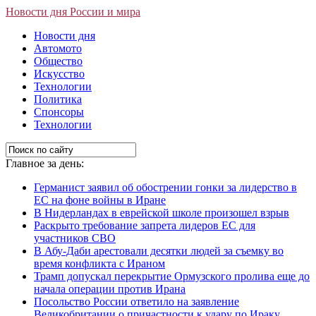
Новости дня России и мира
Новости дня
Автомото
Общество
Искусство
Технологии
Политика
Спонсоры
Технологии
Главное за день:
Германист заявил об обострении гонки за лидерство в
ЕС на фоне войны в Иране
В Нидерландах в еврейской школе произошел взрыв
Раскрыто требование запрета лидеров ЕС для
участников СВО
В Абу-Даби арестовали десятки людей за съемку во
время конфликта с Ираном
Трамп допускал перекрытие Ормузского пролива еще до
начала операции против Ирана
Посольство России ответило на заявление
Великобритании о причастности к удару по Ираку