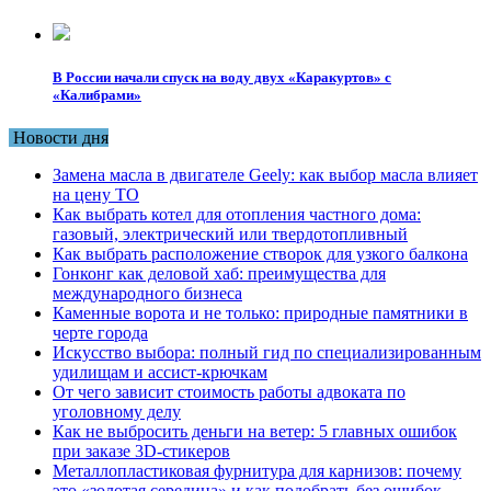
В России начали спуск на воду двух «Каракуртов» с
«Калибрами»
Новости дня
Замена масла в двигателе Geely: как выбор масла влияет
на цену ТО
Как выбрать котел для отопления частного дома:
газовый, электрический или твердотопливный
Как выбрать расположение створок для узкого балкона
Гонконг как деловой хаб: преимущества для
международного бизнеса
Каменные ворота и не только: природные памятники в
черте города
Искусство выбора: полный гид по специализированным
удилищам и ассист-крючкам
От чего зависит стоимость работы адвоката по
уголовному делу
Как не выбросить деньги на ветер: 5 главных ошибок
при заказе 3D-стикеров
Металлопластиковая фурнитура для карнизов: почему
это «золотая середина» и как подобрать без ошибок