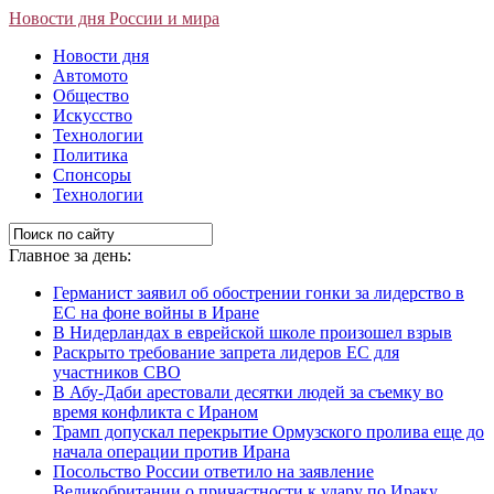
Новости дня России и мира
Новости дня
Автомото
Общество
Искусство
Технологии
Политика
Спонсоры
Технологии
Главное за день:
Германист заявил об обострении гонки за лидерство в
ЕС на фоне войны в Иране
В Нидерландах в еврейской школе произошел взрыв
Раскрыто требование запрета лидеров ЕС для
участников СВО
В Абу-Даби арестовали десятки людей за съемку во
время конфликта с Ираном
Трамп допускал перекрытие Ормузского пролива еще до
начала операции против Ирана
Посольство России ответило на заявление
Великобритании о причастности к удару по Ираку