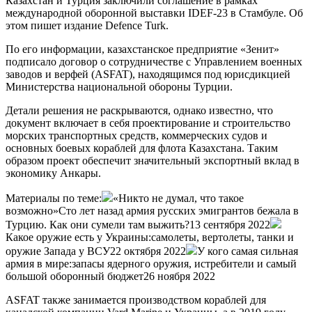
Казахстан и Турция заключили соглашение в рамках
международной оборонной выставки IDEF-23 в Стамбуле. Об
этом пишет издание Defence Turk.
По его информации, казахстанское предприятие «Зенит»
подписало договор о сотрудничестве с Управлением военных
заводов и верфей (ASFAT), находящимся под юрисдикцией
Министерства национальной обороны Турции.
Детали решения не раскрываются, однако известно, что
документ включает в себя проектирование и строительство
морских транспортных средств, коммерческих судов и
основных боевых кораблей для флота Казахстана. Таким
образом проект обеспечит значительный экспортный вклад в
экономику Анкары.
Материалы по теме:
«Никто не думал, что такое
возможно»Сто лет назад армия русских эмигрантов бежала в
Турцию. Как они сумели там выжить?13 сентября 2022
Какое оружие есть у Украины:самолеты, вертолеты, танки и
оружие Запада у ВСУ22 октября 2022
У кого самая сильная
армия в мире:запасы ядерного оружия, истребители и самый
большой оборонный бюджет26 ноября 2022
ASFAT также занимается производством кораблей для