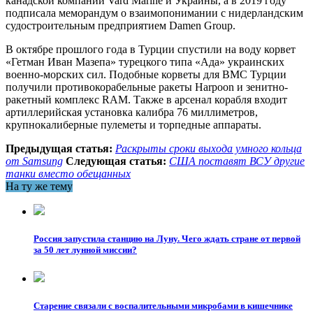
канадской компании Vard Marine и Украины, а в 2019 году
подписала меморандум о взаимопонимании с нидерландским
судостроительным предприятием Damen Group.
В октябре прошлого года в Турции спустили на воду корвет
«Гетман Иван Мазепа» турецкого типа «Ада» украинских
военно-морских сил. Подобные корветы для ВМС Турции
получили противокорабельные ракеты Harpoon и зенитно-
ракетный комплекс RAM. Также в арсенал корабля входит
артиллерийская установка калибра 76 миллиметров,
крупнокалиберные пулеметы и торпедные аппараты.
Предыдущая статья:
Раскрыты сроки выхода умного кольца
от Samsung
Следующая статья:
США поставят ВСУ другие
танки вместо обещанных
На ту же тему
Россия запустила станцию на Луну. Чего ждать стране от первой
за 50 лет лунной миссии?
Старение связали с воспалительными микробами в кишечнике