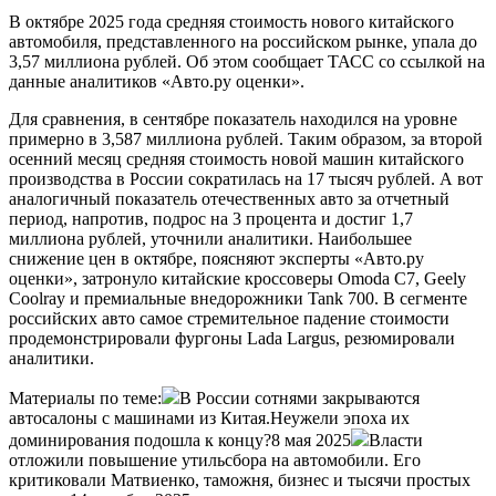
В октябре 2025 года средняя стоимость нового китайского
автомобиля, представленного на российском рынке, упала до
3,57 миллиона рублей. Об этом сообщает ТАСС со ссылкой на
данные аналитиков «Авто.ру оценки».
Для сравнения, в сентябре показатель находился на уровне
примерно в 3,587 миллиона рублей. Таким образом, за второй
осенний месяц средняя стоимость новой машин китайского
производства в России сократилась на 17 тысяч рублей. А вот
аналогичный показатель отечественных авто за отчетный
период, напротив, подрос на 3 процента и достиг 1,7
миллиона рублей, уточнили аналитики. Наибольшее
снижение цен в октябре, поясняют эксперты «Авто.ру
оценки», затронуло китайские кроссоверы Omoda C7, Geely
Coolray и премиальные внедорожники Tank 700. В сегменте
российских авто самое стремительное падение стоимости
продемонстрировали фургоны Lada Largus, резюмировали
аналитики.
Материалы по теме:
В России сотнями закрываются
автосалоны с машинами из Китая.Неужели эпоха их
доминирования подошла к концу?8 мая 2025
Власти
отложили повышение утильсбора на автомобили. Его
критиковали Матвиенко, таможня, бизнес и тысячи простых