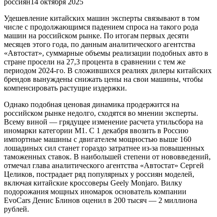
россиян14 октября 2025
Удешевление китайских машин эксперты связывают в том
числе с продолжающимся падением спроса на такого рода
машин на российском рынке. По итогам первых десяти
месяцев этого года, по данным аналитического агентства
«Автостат», суммарные объемы реализации подобных авто в
стране просели на 27,3 процента в сравнении с тем же
периодом 2024-го. В сложившихся реалиях дилеры китайских
брендов вынуждены снижать цены на свои машины, чтобы
компенсировать растущие издержки.
Однако подобная ценовая динамика продержится на
российском рынке недолго, сходятся во мнении эксперты.
Всему виной — грядущее изменение расчета утильсбора на
иномарки категории М1. С 1 декабря ввозить в Россию
импортные машины с двигателем мощностью выше 160
лошадиных сил станет гораздо затратнее из-за повышенных
таможенных ставок. В наибольшей степени от нововведений,
отмечал глава аналитического агентства «Автостат» Сергей
Целиков, пострадает ряд популярных у россиян моделей,
включая китайские кроссоверы Geely Monjaro. Вилку
подорожания мощных иномарок основатель компании
EvoCars Денис Блинов оценил в 200 тысяч — 2 миллиона
рублей.