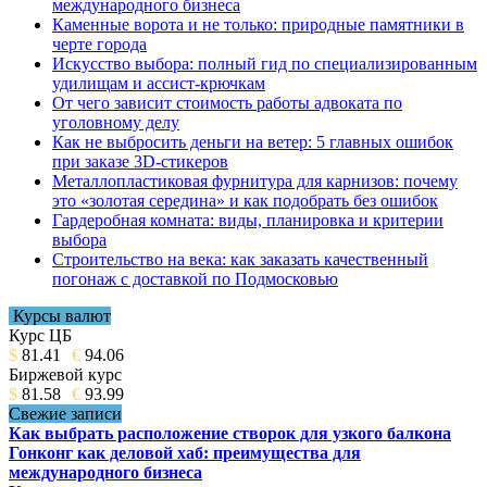
международного бизнеса
Каменные ворота и не только: природные памятники в
черте города
Искусство выбора: полный гид по специализированным
удилищам и ассист-крючкам
От чего зависит стоимость работы адвоката по
уголовному делу
Как не выбросить деньги на ветер: 5 главных ошибок
при заказе 3D-стикеров
Металлопластиковая фурнитура для карнизов: почему
это «золотая середина» и как подобрать без ошибок
Гардеробная комната: виды, планировка и критерии
выбора
Строительство на века: как заказать качественный
погонаж с доставкой по Подмосковью
Курсы валют
Курс ЦБ
$
81.41
€
94.06
Биржевой курс
$
81.58
€
93.99
Свежие записи
Как выбрать расположение створок для узкого балкона
Гонконг как деловой хаб: преимущества для
международного бизнеса