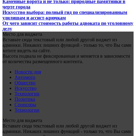
Каменные ворота и не только: природные памятники в
черте города
Искусство выбора: полный гид по специализированным
удилищам и ассист-крючкам
От чего зависит стоимость работы адвоката по уголовному
делу
Место для виджета
Вставьте сюда текстовый или любой другой виджет из
админки. Никаких лишних функций - только то, что Вы сами
хотите видеть на сайте.
Высота подвала не фиксированная и меняется в зависимости
от количества размещенного контента.
Новости дня
Автомото
Общество
Искусство
Технологии
Политика
Спонсоры
Технологии
Место для виджета
Вставьте сюда текстовый или любой другой виджет из
админки. Никаких лишних функций - только то, что Вы сами