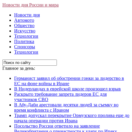
Новости дня России и мира
Новости дня
Автомото
Общество
Искусство
Технологии
Политика
Спонсоры
Технологии
Главное за день:
Германист заявил об обострении гонки за лидерство в
ЕС на фоне войны в Иране
В Нидерландах в еврейской школе произошел взрыв
Раскрыто требование запрета лидеров ЕС для
участников СВО
В Абу-Даби арестовали десятки людей за съемку во
время конфликта с Ираном
Трамп допускал перекрытие Ормузского пролива еще до
начала операции против Ирана
Посольство России ответило на заявление
Великобритании о причастности к удару по Ираку