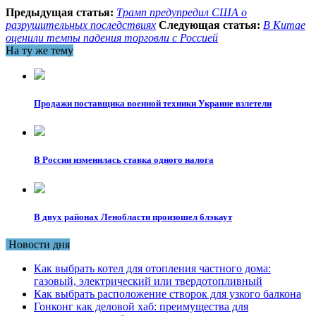
Предыдущая статья:
Трамп предупредил США о
разрушительных последствиях
Следующая статья:
В Китае
оценили темпы падения торговли с Россией
На ту же тему
Продажи поставщика военной техники Украине взлетели
В России изменилась ставка одного налога
В двух районах Ленобласти произошел блэкаут
Новости дня
Как выбрать котел для отопления частного дома:
газовый, электрический или твердотопливный
Как выбрать расположение створок для узкого балкона
Гонконг как деловой хаб: преимущества для