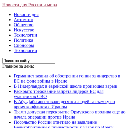
Новости дня России и мира
Новости дня
Автомото
Общество
Искусство
Технологии
Политика
Спонсоры
Технологии
Главное за день:
Германист заявил об обострении гонки за лидерство в
ЕС на фоне войны в Иране
В Нидерландах в еврейской школе произошел взрыв
Раскрыто требование запрета лидеров ЕС для
участников СВО
В Абу-Даби арестовали десятки людей за съемку во
время конфликта с Ираном
Трамп допускал перекрытие Ормузского пролива еще до
начала операции против Ирана
Посольство России ответило на заявление
Великобритании о причастности к удару по Ираку