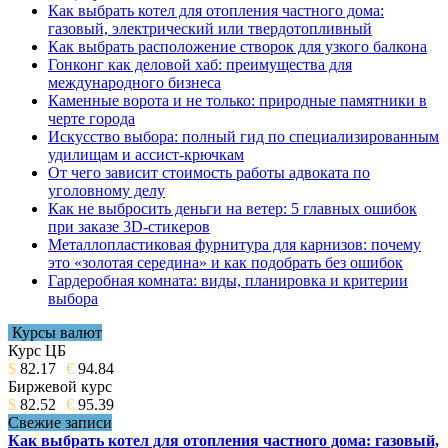
Как выбрать котел для отопления частного дома:
газовый, электрический или твердотопливный
Как выбрать расположение створок для узкого балкона
Гонконг как деловой хаб: преимущества для
международного бизнеса
Каменные ворота и не только: природные памятники в
черте города
Искусство выбора: полный гид по специализированным
удилищам и ассист-крючкам
От чего зависит стоимость работы адвоката по
уголовному делу
Как не выбросить деньги на ветер: 5 главных ошибок
при заказе 3D-стикеров
Металлопластиковая фурнитура для карнизов: почему
это «золотая середина» и как подобрать без ошибок
Гардеробная комната: виды, планировка и критерии
выбора
Курсы валют
Курс ЦБ
$
82.17
€
94.84
Биржевой курс
$
82.52
€
95.39
Свежие записи
Как выбрать котел для отопления частного дома: газовый,