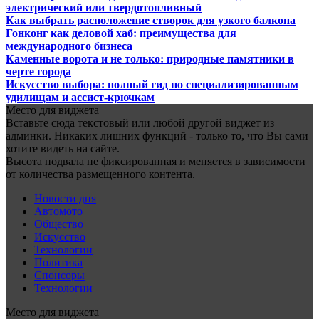
электрический или твердотопливный
Как выбрать расположение створок для узкого балкона
Гонконг как деловой хаб: преимущества для
международного бизнеса
Каменные ворота и не только: природные памятники в
черте города
Искусство выбора: полный гид по специализированным
удилищам и ассист-крючкам
Место для виджета
Вставьте сюда текстовый или любой другой виджет из
админки. Никаких лишних функций - только то, что Вы сами
хотите видеть на сайте.
Высота подвала не фиксированная и меняется в зависимости
от количества размещенного контента.
Новости дня
Автомото
Общество
Искусство
Технологии
Политика
Спонсоры
Технологии
Место для виджета