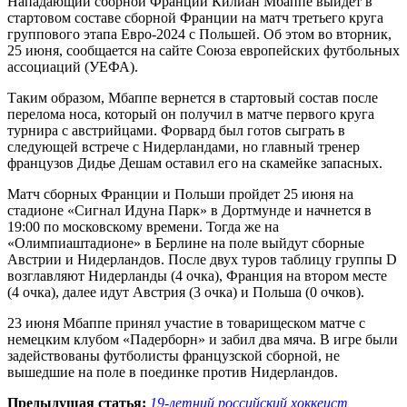
Нападающий сборной Франции Килиан Мбаппе выйдет в
стартовом составе сборной Франции на матч третьего круга
группового этапа Евро-2024 с Польшей. Об этом во вторник,
25 июня, сообщается на сайте Союза европейских футбольных
ассоциаций (УЕФА).
Таким образом, Мбаппе вернется в стартовый состав после
перелома носа, который он получил в матче первого круга
турнира с австрийцами. Форвард был готов сыграть в
следующей встрече с Нидерландами, но главный тренер
французов Дидье Дешам оставил его на скамейке запасных.
Матч сборных Франции и Польши пройдет 25 июня на
стадионе «Сигнал Идуна Парк» в Дортмунде и начнется в
19:00 по московскому времени. Тогда же на
«Олимпиаштадионе» в Берлине на поле выйдут сборные
Австрии и Нидерландов. После двух туров таблицу группы D
возглавляют Нидерланды (4 очка), Франция на втором месте
(4 очка), далее идут Австрия (3 очка) и Польша (0 очков).
23 июня Мбаппе принял участие в товарищеском матче с
немецким клубом «Падерборн» и забил два мяча. В игре были
задействованы футболисты французской сборной, не
вышедшие на поле в поединке против Нидерландов.
Предыдущая статья:
19-летний российский хоккеист