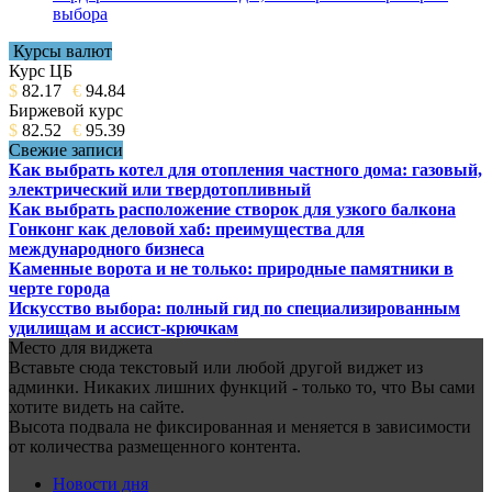
выбора
Курсы валют
Курс ЦБ
$
82.17
€
94.84
Биржевой курс
$
82.52
€
95.39
Свежие записи
Как выбрать котел для отопления частного дома: газовый,
электрический или твердотопливный
Как выбрать расположение створок для узкого балкона
Гонконг как деловой хаб: преимущества для
международного бизнеса
Каменные ворота и не только: природные памятники в
черте города
Искусство выбора: полный гид по специализированным
удилищам и ассист-крючкам
Место для виджета
Вставьте сюда текстовый или любой другой виджет из
админки. Никаких лишних функций - только то, что Вы сами
хотите видеть на сайте.
Высота подвала не фиксированная и меняется в зависимости
от количества размещенного контента.
Новости дня