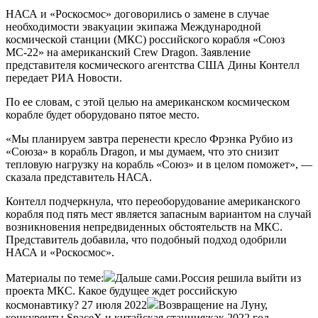
НАСА и «Роскосмос» договорились о замене в случае
необходимости эвакуации экипажа Международной
космической станции (МКС) российского корабля «Союз
МС-22» на американский Crew Dragon. Заявление
представителя космического агентства США Дины Контелл
передает РИА Новости.
По ее словам, с этой целью на американском космическом
корабле будет оборудовано пятое место.
«Мы планируем завтра перенести кресло Фрэнка Рубио из
«Союза» в корабль Dragon, и мы думаем, что это снизит
тепловую нагрузку на корабль «Союз» и в целом поможет», —
сказала представитель НАСА.
Контелл подчеркнула, что переоборудование американского
корабля под пять мест является запасным вариантом на случай
возникновения непредвиденных обстоятельств на МКС.
Представитель добавила, что подобный подход одобрили
НАСА и «Роскосмос».
Материалы по теме:
Дальше сами.Россия решила выйти из
проекта МКС. Какое будущее ждет российскую
космонавтику? 27 июля 2022
Возвращение на Луну,
конкуренты SpaceX и китайская станция:как 2022 год