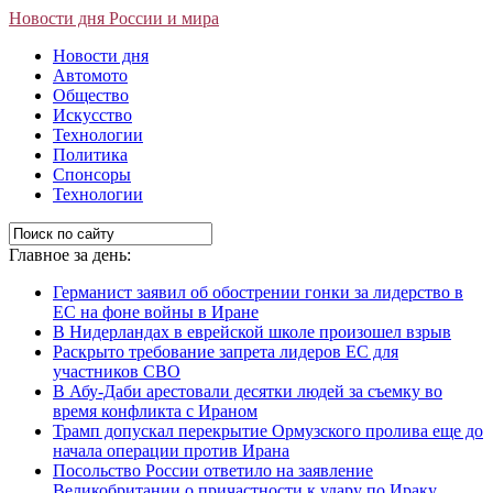
Новости дня России и мира
Новости дня
Автомото
Общество
Искусство
Технологии
Политика
Спонсоры
Технологии
Главное за день:
Германист заявил об обострении гонки за лидерство в
ЕС на фоне войны в Иране
В Нидерландах в еврейской школе произошел взрыв
Раскрыто требование запрета лидеров ЕС для
участников СВО
В Абу-Даби арестовали десятки людей за съемку во
время конфликта с Ираном
Трамп допускал перекрытие Ормузского пролива еще до
начала операции против Ирана
Посольство России ответило на заявление
Великобритании о причастности к удару по Ираку