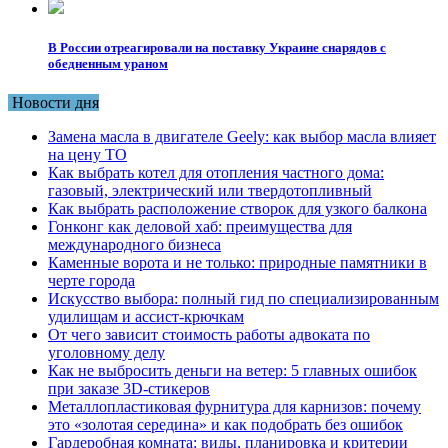
В России отреагировали на поставку Украине снарядов с
обедненным ураном
Новости дня
Замена масла в двигателе Geely: как выбор масла влияет
на цену ТО
Как выбрать котел для отопления частного дома:
газовый, электрический или твердотопливный
Как выбрать расположение створок для узкого балкона
Гонконг как деловой хаб: преимущества для
международного бизнеса
Каменные ворота и не только: природные памятники в
черте города
Искусство выбора: полный гид по специализированным
удилищам и ассист-крючкам
От чего зависит стоимость работы адвоката по
уголовному делу
Как не выбросить деньги на ветер: 5 главных ошибок
при заказе 3D-стикеров
Металлопластиковая фурнитура для карнизов: почему
это «золотая середина» и как подобрать без ошибок
Гардеробная комната: виды, планировка и критерии