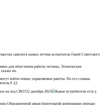
щества самолета назвал летчик-испытатель Герой Советского
имые для облегчения работы летчика. Технические
сказал он.
могут войти новые управляемые ракеты. По его словам,
итель F-22.
яло на ход СВО?22 декабря 2023
Какие истребители есть у
рина Объединенной авиастроительной корпорации передал