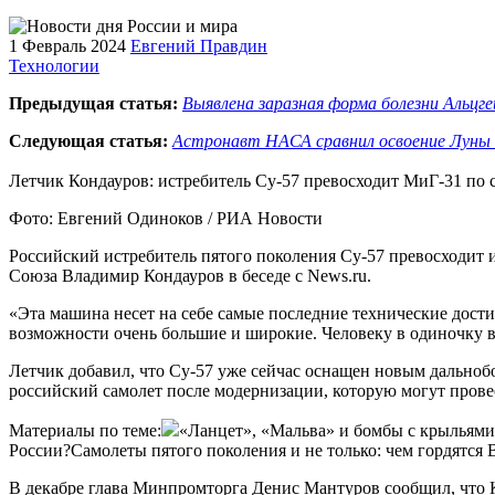
1 Февраль 2024
Евгений Правдин
Технологии
Предыдущая статья:
Выявлена заразная форма болезни Альцг
Следующая статья:
Астронавт НАСА сравнил освоение Луны
Летчик Кондауров: истребитель Су-57 превосходит МиГ-31 по 
Фото: Евгений Одиноков / РИА Новости
Российский истребитель пятого поколения Су-57 превосходит 
Союза Владимир Кондауров в беседе с News.ru.
«Эта машина несет на себе самые последние технические дости
возможности очень большие и широкие. Человеку в одиночку вс
Летчик добавил, что Су-57 уже сейчас оснащен новым дальноб
российский самолет после модернизации, которую могут провес
Материалы по теме:
«Ланцет», «Мальва» и бомбы с крыльями.
России?Самолеты пятого поколения и не только: чем гордятся
В декабре глава Минпромторга Денис Мантуров сообщил, что