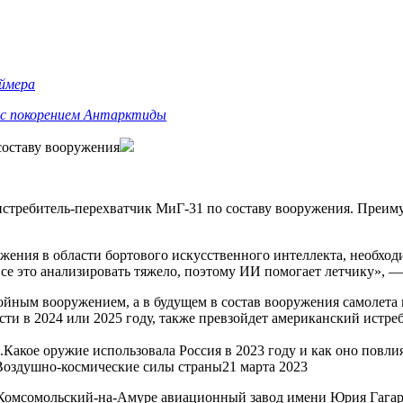
еймера
 с покорением Антарктиды
составу вооружения
истребитель-перехватчик МиГ-31 по составу вооружения. Преиму
жения в области бортового искусственного интеллекта, необход
е это анализировать тяжело, поэтому ИИ помогает летчику», — 
ойным вооружением, а в будущем в состав вооружения самолета 
ти в 2024 или 2025 году, также превзойдет американский истреб
Какое оружие использовала Россия в 2023 году и как оно повли
 Воздушно-космические силы страны21 марта 2023
 Комсомольский-на-Амуре авиационный завод имени Юрия Гага