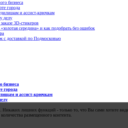
ого бизнеса
рте города
удилищам и ассист-крючкам
у делу
 заказе 3D-стикеров
«золотая середина» и как подобрать без ошибок
ра
аж с доставкой по Подмосковью
о бизнеса
е города
илищам и ассист-крючкам
делу
 Никаких лишних функций - только то, что Вы сами хотите виде
 количества размещенного контента.