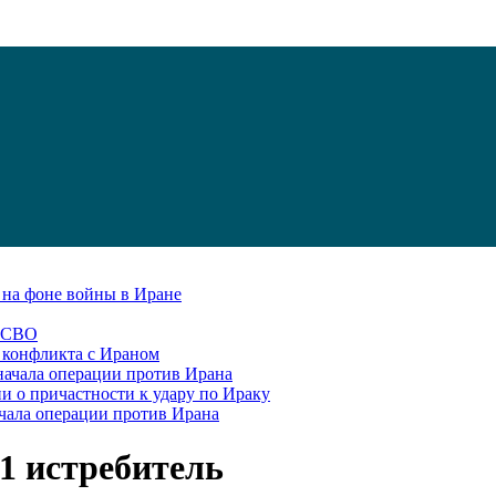
С на фоне войны в Иране
в СВО
я конфликта с Ираном
начала операции против Ирана
и о причастности к удару по Ираку
чала операции против Ирана
1 истребитель