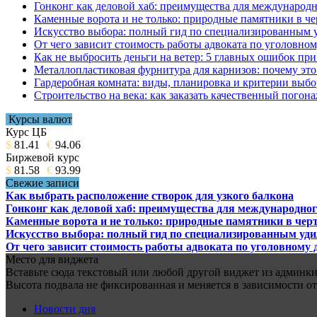
Гонконг как деловой хаб: преимущества для международн
Каменные ворота и не только: природные памятники в че
Искусство выбора: полный гид по специализированным 
От чего зависит стоимость работы адвоката по уголовном
Как не выбросить деньги на ветер: 5 главных ошибок при
Металлопластиковая фурнитура для карнизов: почему это 
Гардеробная комната: виды, планировка и критерии выбо
Строительство на века: как заказать качественный погон
Курсы валют
Курс ЦБ
$
81.41
€
94.06
Биржевой курс
$
81.58
€
93.99
Свежие записи
Как выбрать расположение створок для узкого балкона
Гонконг как деловой хаб: преимущества для международног
Каменные ворота и не только: природные памятники в черт
Искусство выбора: полный гид по специализированным уд
От чего зависит стоимость работы адвоката по уголовному 
Место для виджета
Вставьте сюда текстовый или любой другой виджет из админки.
Высота подвала не фиксированная и меняется в зависимости от
Новости дня