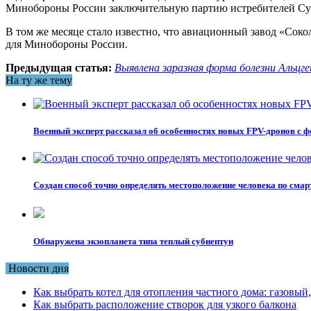
Минобороны России заключительную партию истребителей Су-
В том же месяце стало известно, что авиационный завод «Сок
для Минобороны России.
Предыдущая статья:
Выявлена заразная форма болезни Альцг
На ту же тему
Военный эксперт рассказал об особенностях новых FPV-дронов с
Создан способ точно определять местоположение человека по сма
Обнаружена экзопланета типа теплый субнептун
Новости дня
Как выбрать котел для отопления частного дома: газовы
Как выбрать расположение створок для узкого балкона