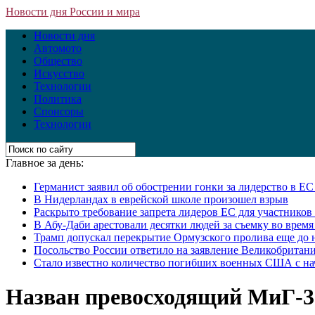
Новости дня России и мира
Новости дня
Автомото
Общество
Искусство
Технологии
Политика
Спонсоры
Технологии
Главное за день:
Германист заявил об обострении гонки за лидерство в Е
В Нидерландах в еврейской школе произошел взрыв
Раскрыто требование запрета лидеров ЕС для участнико
В Абу-Даби арестовали десятки людей за съемку во врем
Трамп допускал перекрытие Ормузского пролива еще до 
Посольство России ответило на заявление Великобритани
Стало известно количество погибших военных США с на
Назван превосходящий МиГ-3