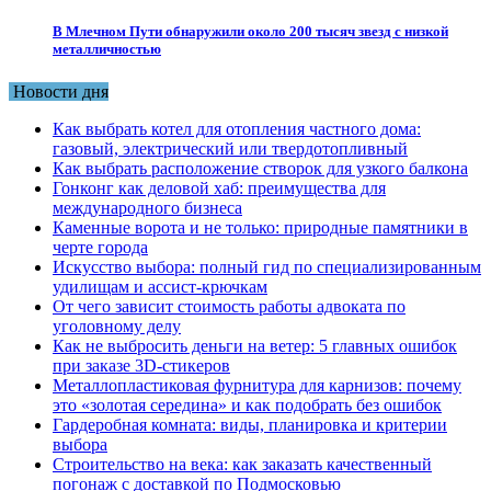
В Млечном Пути обнаружили около 200 тысяч звезд с низкой
металличностью
Новости дня
Как выбрать котел для отопления частного дома:
газовый, электрический или твердотопливный
Как выбрать расположение створок для узкого балкона
Гонконг как деловой хаб: преимущества для
международного бизнеса
Каменные ворота и не только: природные памятники в
черте города
Искусство выбора: полный гид по специализированным
удилищам и ассист-крючкам
От чего зависит стоимость работы адвоката по
уголовному делу
Как не выбросить деньги на ветер: 5 главных ошибок
при заказе 3D-стикеров
Металлопластиковая фурнитура для карнизов: почему
это «золотая середина» и как подобрать без ошибок
Гардеробная комната: виды, планировка и критерии
выбора
Строительство на века: как заказать качественный
погонаж с доставкой по Подмосковью