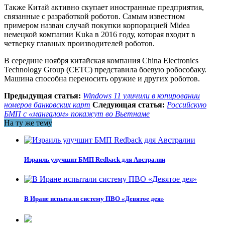
Также Китай активно скупает иностранные предприятия,
связанные с разработкой роботов. Самым известном
примером назван случай покупки корпорацией Midea
немецкой компании Kuka в 2016 году, которая входит в
четверку главных производителей роботов.
В середине ноября китайская компания China Electronics
Technology Group (CETC) представила боевую робособаку.
Машина способна переносить оружие и других роботов.
Предыдущая статья:
Windows 11 уличили в копировании
номеров банковских карт
Следующая статья:
Российскую
БМП с «мангалом» покажут во Вьетнаме
На ту же тему
Израиль улучшит БМП Redback для Австралии
В Иране испытали систему ПВО «Девятое дея»