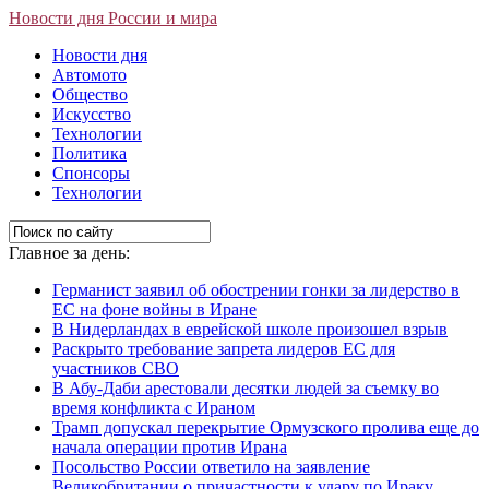
Новости дня России и мира
Новости дня
Автомото
Общество
Искусство
Технологии
Политика
Спонсоры
Технологии
Главное за день:
Германист заявил об обострении гонки за лидерство в
ЕС на фоне войны в Иране
В Нидерландах в еврейской школе произошел взрыв
Раскрыто требование запрета лидеров ЕС для
участников СВО
В Абу-Даби арестовали десятки людей за съемку во
время конфликта с Ираном
Трамп допускал перекрытие Ормузского пролива еще до
начала операции против Ирана
Посольство России ответило на заявление
Великобритании о причастности к удару по Ираку