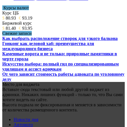
Курсы валют
Курс ЦБ
$
80.93
€
93.19
Биржевой курс
$
81.40
€
93.95
Свежие записи
Как выбрать расположение створок для узкого балкона
Гонконг как деловой хаб: преимущества для
международного бизнеса
Каменные ворота и не только: природные памятники в
черте города
Искусство выбора: полный гид по специализированным
удилищам и ассист-крючкам
От чего зависит стоимость работы адвоката по уголовному
делу
Место для виджета
Вставьте сюда текстовый или любой другой виджет из
админки. Никаких лишних функций - только то, что Вы сами
хотите видеть на сайте.
Высота подвала не фиксированная и меняется в зависимости
от количества размещенного контента.
Новости дня
Автомото