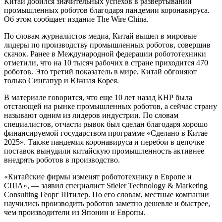
Китай добился значительных успехов в развертывании
промышленных роботов благодаря пандемии коронавируса.
Об этом сообщает издание The Wire China.
По словам журналистов медиа, Китай вышел в мировые
лидеры по производству промышленных роботов, совершив
скачок. Ранее в Международной федерации робототехники
отметили, что на 10 тысяч рабочих в стране приходится 470
роботов. Это третий показатель в мире, Китай обгоняют
только Сингапур и Южная Корея.
В материале говорится, что еще 10 лет назад КНР была
отстающей на рынке промышленных роботов, а сейчас страну
называют одним из лидеров индустрии. По словам
специалистов, отчасти рывок был сделан благодаря хорошо
финансируемой государством программе «Сделано в Китае
2025». Также пандемия коронавируса и перебои в цепочке
поставок вынудили китайскую промышленность активнее
внедрять роботов в производство.
«Китайские фирмы изменят робототехнику в Европе и
США», — заявил специалист Stieler Technology & Marketing
Consulting Георг Штилер. По его словам, местные компании
научились производить роботов заметно дешевле и быстрее,
чем производители из Японии и Европы.