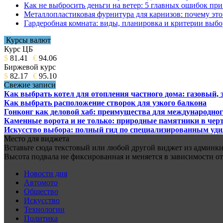
Как не выбросить деньги на ветер: 5 главных ошибок при
Металлопластиковая фурнитура для карнизов: почему это 
Гардеробная комната: виды, планировка и критерии выбо
Курсы валют
Курс ЦБ
$
81.41
€
94.06
Биржевой курс
$
82.17
€
95.10
Свежие записи
Как выбрать котел для отопления частного дома: газовый,
Как выбрать расположение створок для узкого балкона
Гонконг как деловой хаб: преимущества для международног
Каменные ворота и не только: природные памятники в черт
Искусство выбора: полный гид по специализированным уд
Место для виджета
Вставьте сюда текстовый или любой другой виджет из админки.
Высота подвала не фиксированная и меняется в зависимости от
Новости дня
Автомото
Общество
Искусство
Технологии
Политика