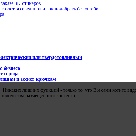
 заказе 3D-стикеров
«золотая середина» и как подобрать без ошибок
ра
 электрический или твердотопливный
о бизнеса
е города
илищам и ассист-крючкам
 Никаких лишних функций - только то, что Вы сами хотите виде
 количества размещенного контента.