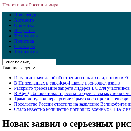
Новости дня России и мира
Новости дня
Автомото
Общество
Искусство
Технологии
Политика
Спонсоры
Технологии
Главное за день:
Германист заявил об обострении гонки за лидерство в Е
В Нидерландах в еврейской школе произошел взрыв
Раскрыто требование запрета лидеров ЕС для участнико
В Абу-Даби арестовали десятки людей за съемку во врем
Трамп допускал перекрытие Ормузского пролива еще до 
Посольство России ответило на заявление Великобритани
Стало известно количество погибших военных США с на
Новак заявил о серьезных ри