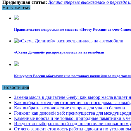
Предыдущая статья:
Долина впервые высказалась о переезде 
На ту же тему
Правительство попросили не спасать «Почту России» за счет бизне
«Схема Долиной» распространилась на автомобили
Конкурент России обогатился на поставках важнейшего вида топл
Новости дня
Замена масла в двигателе Geely: как выбор масла влияет 
Как выбрать котел для отопления частного дома: газовы
Как выбрать расположение створок для узкого балкона
Гонконг как деловой хаб: преимущества для международн
Каменные ворота и не только: природные памятники в че
Искусство выбора: полный гид по специализированным 
От чего зависит стоимость работы адвоката по уголовном