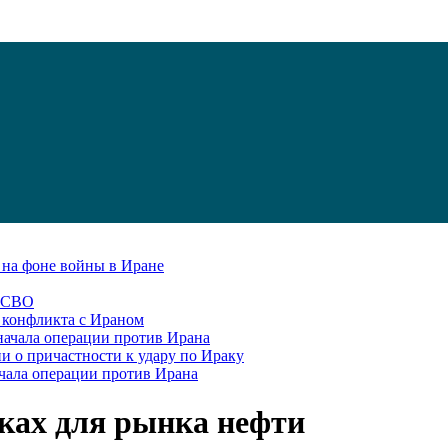
С на фоне войны в Иране
в СВО
я конфликта с Ираном
начала операции против Ирана
и о причастности к удару по Ираку
чала операции против Ирана
сках для рынка нефти