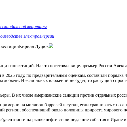
из скандальной квартиры
роизводстве электроэнергии
 инвестицийКирилл Луцюк
ицит инвестиций. На это посетовал вице-премьер России Алекса
 в 2025 году, по предварительным оценкам, составили порядка 
м добычи. И если новых вложений не будет, то растущий спрос 
рьеры. В их числе американские санкции против отдельных рос
примерно на миллион баррелей в сутки, если сравнивать с поза
ий регион, обеспечивший около половины прироста мирового по
рбулентности на рынке нефти стали недавние события в Иране и