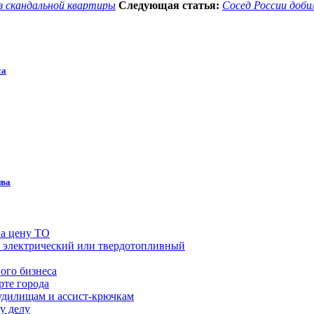
из скандальной квартиры
Следующая статья:
Сосед России доби
са
ива
на цену ТО
й, электрический или твердотопливный
ого бизнеса
рте города
удилищам и ассист-крючкам
у делу