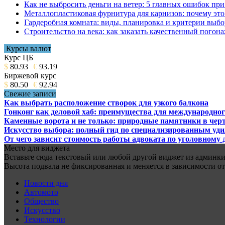
Как не выбросить деньги на ветер: 5 главных ошибок при
Металлопластиковая фурнитура для карнизов: почему это 
Гардеробная комната: виды, планировка и критерии выбо
Строительство на века: как заказать качественный погон
Курсы валют
Курс ЦБ
$
80.93
€
93.19
Биржевой курс
$
80.50
€
92.94
Свежие записи
Как выбрать расположение створок для узкого балкона
Гонконг как деловой хаб: преимущества для международног
Каменные ворота и не только: природные памятники в черт
Искусство выбора: полный гид по специализированным уд
От чего зависит стоимость работы адвоката по уголовному 
Место для виджета
Вставьте сюда текстовый или любой другой виджет из админки.
Высота подвала не фиксированная и меняется в зависимости от
Новости дня
Автомото
Общество
Искусство
Технологии