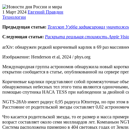
1 Март 2024
Евгений Правдин
Технологии
Предыдущая статья:
Телескоп Уэбба зафиксировал уничтожен
Следующая статья:
Раскрыта реальная стоимость Apple Visio
arXiv: обнаружен редкий коричневый карлик в 69 раз массивн
Изображение: Henderson et al, 2024 / phys.org
Международная группа астрономов обнаружила новый короткоп
открытии сообщается в статье, опубликованной на сервере преп
Коричневые карлики представляют собой промежуточные объек
обнаруженных небесных тел этого типа являются одиночными, 
помощью спутника НАСА TESS при наблюдении за двойной с
NGTS-28Ab имеет радиус 0,95 радиуса Юпитера, но при этом в 
Расстояние от родительской звезды составляет 0,02 астрономич
Что касается родительской звезды, то ее размер и масса приме
возраст составляет около семи миллиардов лет. Компаньон NGT
Система расположена примерно в 404 световых годах от Земли