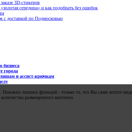
 заказе 3D-стикеров
«золотая середина» и как подобрать без ошибок
ра
аж с доставкой по Подмосковью
о бизнеса
е города
илищам и ассист-крючкам
делу
 Никаких лишних функций - только то, что Вы сами хотите виде
 количества размещенного контента.