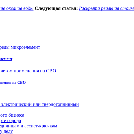
ие океанов воды
Следующая статья:
Раскрыта реальная стоимо
элемент
енения на СВО
й, электрический или твердотопливный
ого бизнеса
рте города
удилищам и ассист-крючкам
у делу