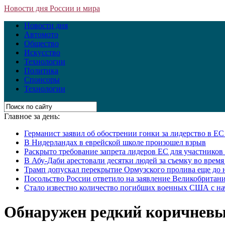
Новости дня России и мира
Новости дня
Автомото
Общество
Искусство
Технологии
Политика
Спонсоры
Технологии
Главное за день:
Германист заявил об обострении гонки за лидерство в Е
В Нидерландах в еврейской школе произошел взрыв
Раскрыто требование запрета лидеров ЕС для участнико
В Абу-Даби арестовали десятки людей за съемку во врем
Трамп допускал перекрытие Ормузского пролива еще до 
Посольство России ответило на заявление Великобритани
Стало известно количество погибших военных США с на
Обнаружен редкий коричневы