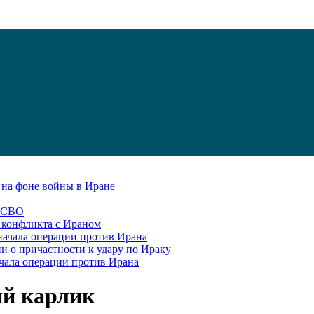
С на фоне войны в Иране
в СВО
я конфликта с Ираном
начала операции против Ирана
и о причастности к удару по Ираку
чала операции против Ирана
й карлик