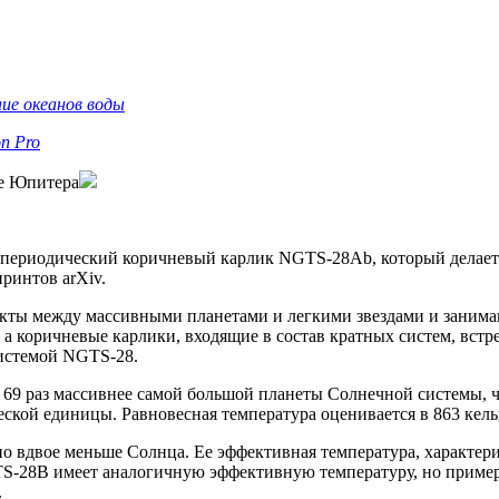
ие океанов воды
n Pro
ее Юпитера
ериодический коричневый карлик NGTS-28Ab, который делает об
ринтов arXiv.
ты между массивными планетами и легкими звездами и занимают
а коричневые карлики, входящие в состав кратных систем, встр
истемой NGTS-28.
69 раз массивнее самой большой планеты Солнечной системы, чт
еской единицы. Равновесная температура оценивается в 863 кель
рно вдвое меньше Солнца. Ее эффективная температура, характер
S-28B имеет аналогичную эффективную температуру, но примерно
.