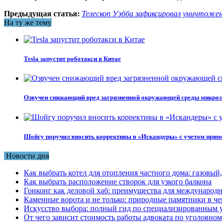
Предыдущая статья:
Телескоп Уэбба зафиксировал уничтожен
На ту же тему
Tesla запустит роботакси в Китае
Озвучен снижающий вред загрязненной окружающей среды микро
Шойгу поручил вносить коррективы в «Искандеры» с учетом прим
Новости дня
Как выбрать котел для отопления частного дома: газовы
Как выбрать расположение створок для узкого балкона
Гонконг как деловой хаб: преимущества для международн
Каменные ворота и не только: природные памятники в че
Искусство выбора: полный гид по специализированным 
От чего зависит стоимость работы адвоката по уголовном