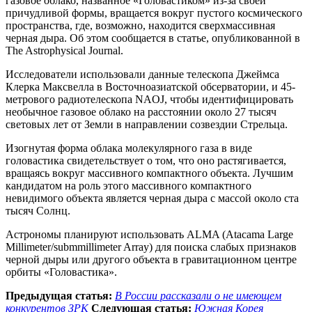
газовое облако, названное «Головастиком» из-за своей
причудливой формы, вращается вокруг пустого космического
пространства, где, возможно, находится сверхмассивная
черная дыра. Об этом сообщается в статье, опубликованной в
The Astrophysical Journal.
Исследователи использовали данные телескопа Джеймса
Клерка Максвелла в Восточноазиатской обсерватории, и 45-
метрового радиотелескопа NAOJ, чтобы идентифицировать
необычное газовое облако на расстоянии около 27 тысяч
световых лет от Земли в направлении созвездии Стрельца.
Изогнутая форма облака молекулярного газа в виде
головастика свидетельствует о том, что оно растягивается,
вращаясь вокруг массивного компактного объекта. Лучшим
кандидатом на роль этого массивного компактного
невидимого объекта является черная дыра с массой около ста
тысяч Солнц.
Астрономы планируют использовать ALMA (Atacama Large
Millimeter/submmillimeter Array) для поиска слабых признаков
черной дыры или другого объекта в гравитационном центре
орбиты «Головастика».
Предыдущая статья:
В России рассказали о не имеющем
конкурентов ЗРК
Следующая статья:
Южная Корея