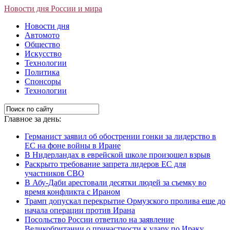
Новости дня России и мира
Новости дня
Автомото
Общество
Искусство
Технологии
Политика
Спонсоры
Технологии
Главное за день:
Германист заявил об обострении гонки за лидерство в
ЕС на фоне войны в Иране
В Нидерландах в еврейской школе произошел взрыв
Раскрыто требование запрета лидеров ЕС для
участников СВО
В Абу-Даби арестовали десятки людей за съемку во
время конфликта с Ираном
Трамп допускал перекрытие Ормузского пролива еще до
начала операции против Ирана
Посольство России ответило на заявление
Великобритании о причастности к удару по Ираку