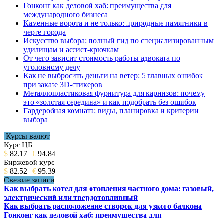
Гонконг как деловой хаб: преимущества для
международного бизнеса
Каменные ворота и не только: природные памятники в
черте города
Искусство выбора: полный гид по специализированным
удилищам и ассист-крючкам
От чего зависит стоимость работы адвоката по
уголовному делу
Как не выбросить деньги на ветер: 5 главных ошибок
при заказе 3D-стикеров
Металлопластиковая фурнитура для карнизов: почему
это «золотая середина» и как подобрать без ошибок
Гардеробная комната: виды, планировка и критерии
выбора
Курсы валют
Курс ЦБ
$
82.17
€
94.84
Биржевой курс
$
82.52
€
95.39
Свежие записи
Как выбрать котел для отопления частного дома: газовый,
электрический или твердотопливный
Как выбрать расположение створок для узкого балкона
Гонконг как деловой хаб: преимущества для