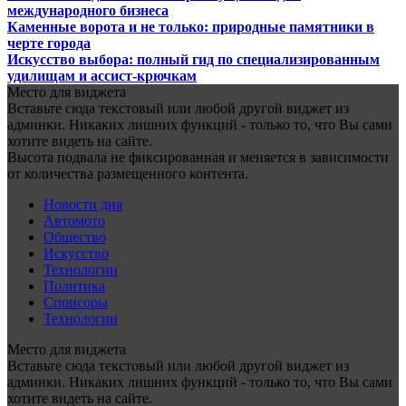
международного бизнеса
Каменные ворота и не только: природные памятники в
черте города
Искусство выбора: полный гид по специализированным
удилищам и ассист-крючкам
Место для виджета
Вставьте сюда текстовый или любой другой виджет из
админки. Никаких лишних функций - только то, что Вы сами
хотите видеть на сайте.
Высота подвала не фиксированная и меняется в зависимости
от количества размещенного контента.
Новости дня
Автомото
Общество
Искусство
Технологии
Политика
Спонсоры
Технологии
Место для виджета
Вставьте сюда текстовый или любой другой виджет из
админки. Никаких лишних функций - только то, что Вы сами
хотите видеть на сайте.