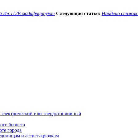
та Ил-112В модифицируют
Следующая статья:
Найдено снижающ
й, электрический или твердотопливный
ого бизнеса
рте города
удилищам и ассист-крючкам