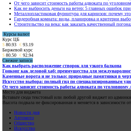
От чего зависит стоимость работы адвоката по уголовном
Как не выбросить деньги на ветер: 5 главных ошибок при
Металлопластиковая фурнитура для карнизов: почему это 
Гардеробная комната: виды, планировка и критерии выбо
Строительство на века: как заказать качественный погон
Курсы валют
Курс ЦБ
$
80.93
€
93.19
Биржевой курс
$
80.50
€
92.94
Свежие записи
Как выбрать расположение створок для узкого балкона
Гонконг как деловой хаб: преимущества для международног
Каменные ворота и не только: природные памятники в черт
Искусство выбора: полный гид по специализированным уд
От чего зависит стоимость работы адвоката по уголовному 
Место для виджета
Вставьте сюда текстовый или любой другой виджет из админки.
Высота подвала не фиксированная и меняется в зависимости от
Новости дня
Автомото
Общество
Искусство