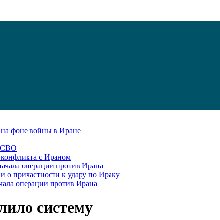
С на фоне войны в Иране
в СВО
я конфликта с Ираном
начала операции против Ирана
и о причастности к удару по Ираку
чала операции против Ирана
лило систему