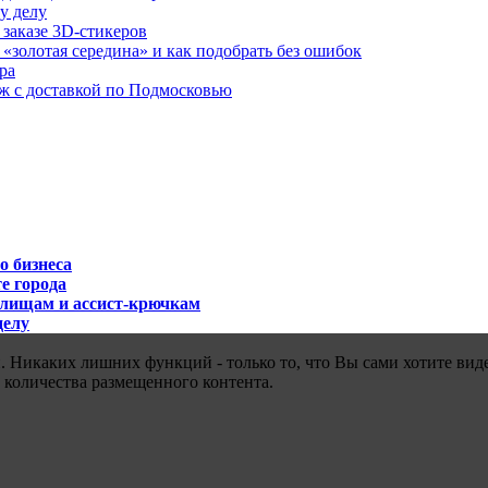
у делу
 заказе 3D-стикеров
«золотая середина» и как подобрать без ошибок
ра
аж с доставкой по Подмосковью
о бизнеса
е города
илищам и ассист-крючкам
делу
 Никаких лишних функций - только то, что Вы сами хотите виде
 количества размещенного контента.