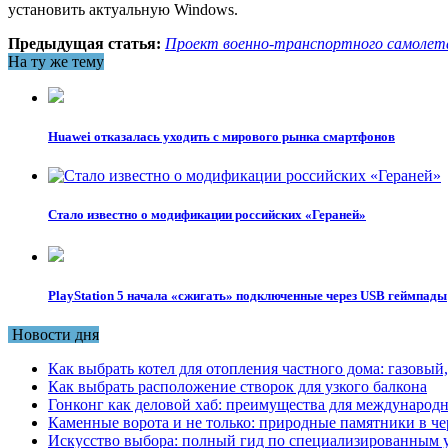
установить актуальную Windows.
Предыдущая статья:
Проект военно-транспортного самоле
На ту же тему
Huawei отказалась уходить с мирового рынка смартфонов
Стало известно о модификации российских «Гераней»
PlayStation 5 начала «сжигать» подключенные через USB геймпады
Новости дня
Как выбрать котел для отопления частного дома: газовы
Как выбрать расположение створок для узкого балкона
Гонконг как деловой хаб: преимущества для международн
Каменные ворота и не только: природные памятники в че
Искусство выбора: полный гид по специализированным 