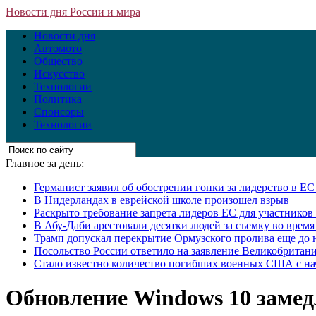
Новости дня России и мира
Новости дня
Автомото
Общество
Искусство
Технологии
Политика
Спонсоры
Технологии
Главное за день:
Германист заявил об обострении гонки за лидерство в Е
В Нидерландах в еврейской школе произошел взрыв
Раскрыто требование запрета лидеров ЕС для участнико
В Абу-Даби арестовали десятки людей за съемку во врем
Трамп допускал перекрытие Ормузского пролива еще до 
Посольство России ответило на заявление Великобритани
Стало известно количество погибших военных США с на
Обновление Windows 10 замед