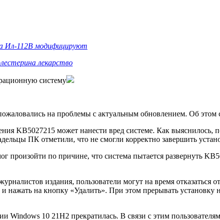
та Ил-112В модифицируют
олестерина лекарство
ерационную систему
ожаловались на проблемы с актуальным обновлением. Об этом 
ения KB5027215 может нанести вред системе. Как выяснилось, по
адельцы ПК отметили, что не смогли корректно завершить устан
г произойти по причине, что система пытается развернуть KB50
журналистов издания, пользователи могут на время отказаться о
 нажать на кнопку «Удалить». При этом прерывать установку не
рсии Windows 10 21H2 прекратилась. В связи с этим пользовател