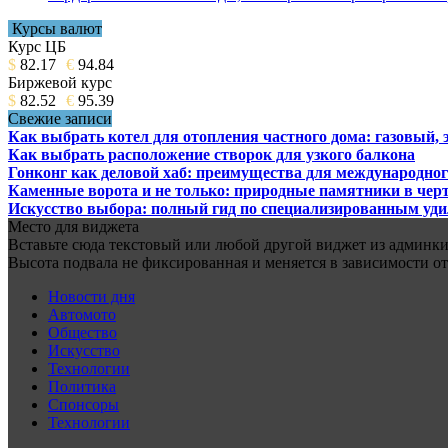
Курсы валют
Курс ЦБ
$
82.17
€
94.84
Биржевой курс
$
82.52
€
95.39
Свежие записи
Как выбрать котел для отопления частного дома: газовый,
Как выбрать расположение створок для узкого балкона
Гонконг как деловой хаб: преимущества для международног
Каменные ворота и не только: природные памятники в черт
Искусство выбора: полный гид по специализированным уд
Место для виджета
Вставьте сюда текстовый или любой другой виджет из админки.
Высота подвала не фиксированная и меняется в зависимости от
Новости дня
Автомото
Общество
Искусство
Технологии
Политика
Спонсоры
Технологии