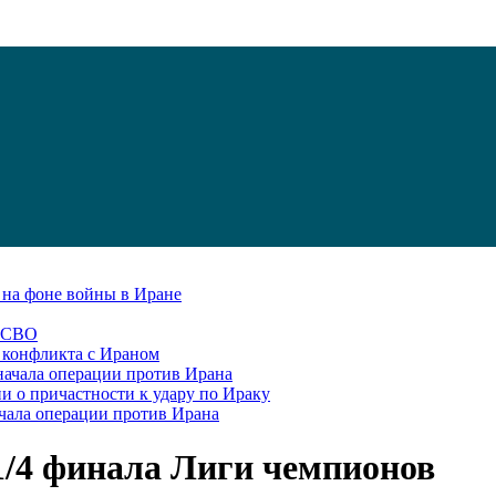
С на фоне войны в Иране
в СВО
я конфликта с Ираном
начала операции против Ирана
и о причастности к удару по Ираку
чала операции против Ирана
1/4 финала Лиги чемпионов