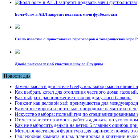
Болл-боям в АПЛ запретят подавать мячи футболистам
Стало известно о приостановке переговоров о товарищеской игре 
Дзюба высказался об участии в шоу со Слуцким
Новости дня
Замена масла в двигателе Geely: как выбор масла влияет 
Как выбрать котел для отопления частного дома: газовы
Как выбрать расположение створок для узкого балкона
Гонконг как деловой хаб: преимущества для международн
Каменные ворота и не только: природные памятники в че
Искусство выбора: полный гид по специализированным 
От чего зависит стоимость работы адвоката по уголовном
Как не выбросить деньги на ветер: 5 главных ошибок при
Металлопластиковая фурнитура для карнизов: почему это 
Гардеробная комната: виды, планировка и критерии выбо