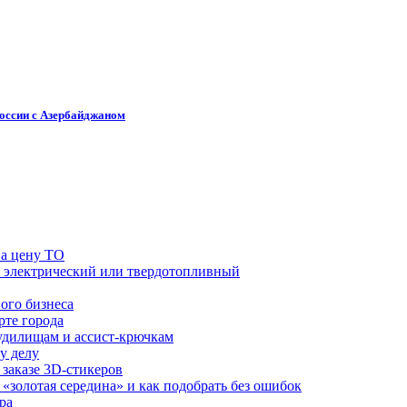
России с Азербайджаном
на цену ТО
й, электрический или твердотопливный
ого бизнеса
рте города
удилищам и ассист-крючкам
у делу
 заказе 3D-стикеров
«золотая середина» и как подобрать без ошибок
ра