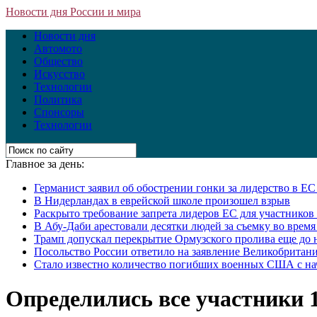
Новости дня России и мира
Новости дня
Автомото
Общество
Искусство
Технологии
Политика
Спонсоры
Технологии
Главное за день:
Германист заявил об обострении гонки за лидерство в Е
В Нидерландах в еврейской школе произошел взрыв
Раскрыто требование запрета лидеров ЕС для участнико
В Абу-Даби арестовали десятки людей за съемку во врем
Трамп допускал перекрытие Ормузского пролива еще до 
Посольство России ответило на заявление Великобритани
Стало известно количество погибших военных США с на
Определились все участники 