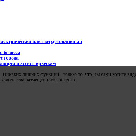
 электрический или твердотопливный
о бизнеса
е города
илищам и ассист-крючкам
 Никаких лишних функций - только то, что Вы сами хотите виде
 количества размещенного контента.