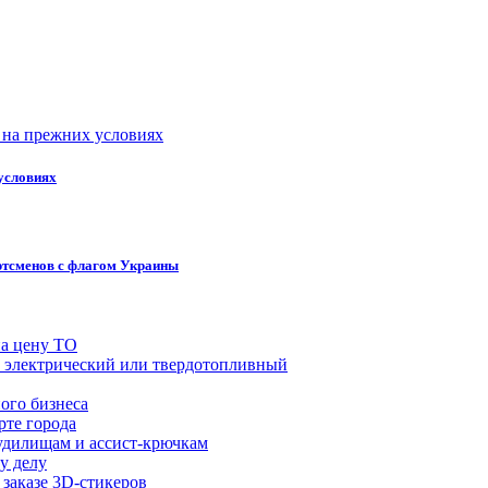
условиях
ртсменов с флагом Украины
на цену ТО
й, электрический или твердотопливный
ого бизнеса
рте города
удилищам и ассист-крючкам
у делу
 заказе 3D-стикеров