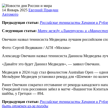
14 Январь 2025
Евгений Правдин
Автомото
Предыдущая статья:
Российские теннисисты Хачанов и Рублев
Следующая статья:
Матч между «Ливерпулем» и «Манчесте
Овечкин назвал теннисиста Медведева лучшим российским сп
Фото: Сергей Ведяшкин / АГН «Москва»
Александр Овечкин назвал теннисиста Даниила Медведева луч
«Давайте это будет Даниил Медведев», — заявил Овечкин.
Медведев в 2024 году стал финалистом Australian Open — одн
Мельбурне Медведев установил рекорд для «Шлемов» по количе
Ранее Овечкин сократил отставание от рекорда канадского на
Очередной гола россиянин забил в матче «Вашингтон Кэпиталс
шайбы, у Гретцки — 894.
Предыдущая статья:
Российские теннисисты Хачанов и Рублев
быть отменен из-за погоды