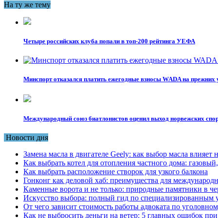
На ту же тему
Четыре российских клуба попали в топ-200 рейтинга УЕФА
Минспорт отказался платить ежегодные взносы WADA на прежних 
Международный союз биатлонистов оценил выход норвежских спо
Новости дня
Замена масла в двигателе Geely: как выбор масла влияет 
Как выбрать котел для отопления частного дома: газовы
Как выбрать расположение створок для узкого балкона
Гонконг как деловой хаб: преимущества для международн
Каменные ворота и не только: природные памятники в че
Искусство выбора: полный гид по специализированным 
От чего зависит стоимость работы адвоката по уголовном
Как не выбросить деньги на ветер: 5 главных ошибок при