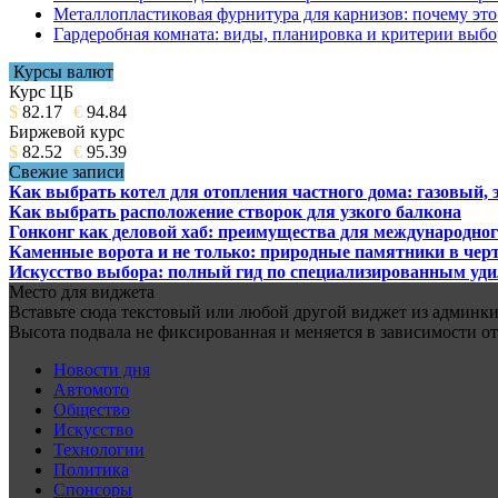
Металлопластиковая фурнитура для карнизов: почему это 
Гардеробная комната: виды, планировка и критерии выбо
Курсы валют
Курс ЦБ
$
82.17
€
94.84
Биржевой курс
$
82.52
€
95.39
Свежие записи
Как выбрать котел для отопления частного дома: газовый,
Как выбрать расположение створок для узкого балкона
Гонконг как деловой хаб: преимущества для международног
Каменные ворота и не только: природные памятники в черт
Искусство выбора: полный гид по специализированным уд
Место для виджета
Вставьте сюда текстовый или любой другой виджет из админки.
Высота подвала не фиксированная и меняется в зависимости от
Новости дня
Автомото
Общество
Искусство
Технологии
Политика
Спонсоры