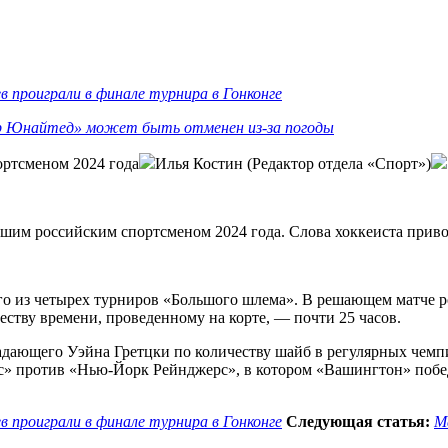
 проиграли в финале турнира в Гонконге
р Юнайтед» может быть отменен из-за погоды
ортсменом 2024 года
Илья Костин (Редактор отдела «Спорт»)
шим российским спортсменом 2024 года. Слова хоккеиста прив
ого из четырех турниров «Большого шлема». В решающем матче 
ству времени, проведенному на корте, — почти 25 часов.
падающего Уэйна Гретцки по количеству шайб в регулярных чем
» против «Нью-Йорк Рейнджерс», в котором «Вашингтон» победи
 проиграли в финале турнира в Гонконге
Следующая статья:
М