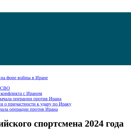
С на фоне войны в Иране
в СВО
я конфликта с Ираном
начала операции против Ирана
и о причастности к удару по Ираку
чала операции против Ирана
йского спортсмена 2024 года