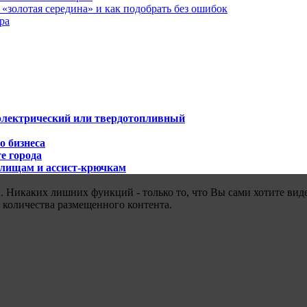
«золотая середина» и как подобрать без ошибок
ра
 электрический или твердотопливный
о бизнеса
е города
илищам и ассист-крючкам
 Никаких лишних функций - только то, что Вы сами хотите виде
 количества размещенного контента.