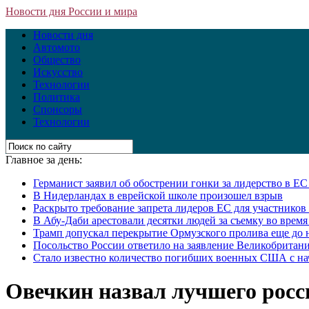
Новости дня России и мира
Новости дня
Автомото
Общество
Искусство
Технологии
Политика
Спонсоры
Технологии
Главное за день:
Германист заявил об обострении гонки за лидерство в Е
В Нидерландах в еврейской школе произошел взрыв
Раскрыто требование запрета лидеров ЕС для участнико
В Абу-Даби арестовали десятки людей за съемку во врем
Трамп допускал перекрытие Ормузского пролива еще до 
Посольство России ответило на заявление Великобритани
Стало известно количество погибших военных США с на
Овечкин назвал лучшего росси