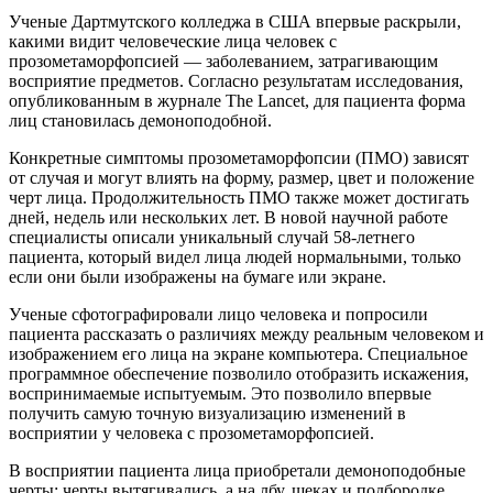
Ученые Дартмутского колледжа в США впервые раскрыли,
какими видит человеческие лица человек с
прозометаморфопсией — заболеванием, затрагивающим
восприятие предметов. Согласно результатам исследования,
опубликованным в журнале The Lancet, для пациента форма
лиц становилась демоноподобной.
Конкретные симптомы прозометаморфопсии (ПМО) зависят
от случая и могут влиять на форму, размер, цвет и положение
черт лица. Продолжительность ПMO также может достигать
дней, недель или нескольких лет. В новой научной работе
специалисты описали уникальный случай 58-летнего
пациента, который видел лица людей нормальными, только
если они были изображены на бумаге или экране.
Ученые сфотографировали лицо человека и попросили
пациента рассказать о различиях между реальным человеком и
изображением его лица на экране компьютера. Специальное
программное обеспечение позволило отобразить искажения,
воспринимаемые испытуемым. Это позволило впервые
получить самую точную визуализацию изменений в
восприятии у человека с прозометаморфопсией.
В восприятии пациента лица приобретали демоноподобные
черты: черты вытягивались, а на лбу, щеках и подбородке