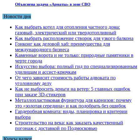
Объяснена задача «Арматы» в зоне СВО
Новости дня
Как выбрать котел для отопления частного дома:
газовый, электрический или твердотопливный
Как выбрать расположение створок для узкого балкона
Гонконг как деловой хаб: преимущества для
международного бизнеса
Каменные ворота и не только: природные памятники в
черте города
Искусство выбора: полный гид по специализированным
удилищам и ассист-крючкам
От чего зависит стоимость работы адвоката по
уголовному делу
Как не выбросить деньги на ветер: 5 главных ошибок
при заказе 3D-стикеров
Металлопластиковая фурнитура для карнизов: почему
это «золотая середина» и как подобрать без ошибок
Гардеробная комната: виды, планировка и критерии
выбора
Строительство на века: как заказать качественный
погонаж с доставкой по Подмосковью
Курсы валют