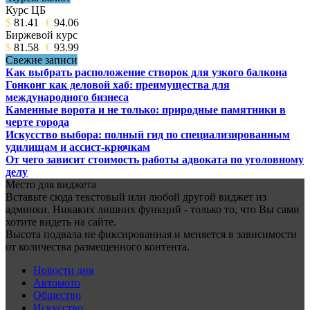
Курс ЦБ
$
81.41
€
94.06
Биржевой курс
$
81.58
€
93.99
Свежие записи
Как выбрать расположение створок для узкого балкона
Гонконг как деловой хаб: преимущества для
международного бизнеса
Каменные ворота и не только: природные памятники в
черте города
Искусство выбора: полный гид по специализированным
удилищам и ассист-крючкам
От чего зависит стоимость работы адвоката по уголовному
делу
Место для виджета
Вставьте сюда текстовый или любой другой виджет из
админки. Никаких лишних функций - только то, что Вы сами
хотите видеть на сайте.
Высота подвала не фиксированная и меняется в зависимости
от количества размещенного контента.
Новости дня
Автомото
Общество
Искусство