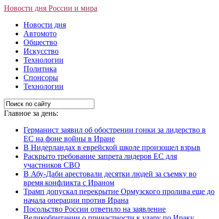
Новости дня России и мира
Новости дня
Автомото
Общество
Искусство
Технологии
Политика
Спонсоры
Технологии
Главное за день:
Германист заявил об обострении гонки за лидерство в
ЕС на фоне войны в Иране
В Нидерландах в еврейской школе произошел взрыв
Раскрыто требование запрета лидеров ЕС для
участников СВО
В Абу-Даби арестовали десятки людей за съемку во
время конфликта с Ираном
Трамп допускал перекрытие Ормузского пролива еще до
начала операции против Ирана
Посольство России ответило на заявление
Великобритании о причастности к удару по Ираку