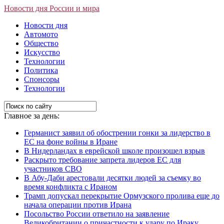
Новости дня России и мира
Новости дня
Автомото
Общество
Искусство
Технологии
Политика
Спонсоры
Технологии
Главное за день:
Германист заявил об обострении гонки за лидерство в
ЕС на фоне войны в Иране
В Нидерландах в еврейской школе произошел взрыв
Раскрыто требование запрета лидеров ЕС для
участников СВО
В Абу-Даби арестовали десятки людей за съемку во
время конфликта с Ираном
Трамп допускал перекрытие Ормузского пролива еще до
начала операции против Ирана
Посольство России ответило на заявление
Великобритании о причастности к удару по Ираку