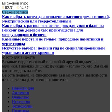
Биржевой курс
$
82.31
€
94.87
Свежие записи
Как выбрать котел для отопления частного дома: газовый,
электрический или твердотопливный
Как выбрать расположение створок для узкого балкона
Гонконг как деловой хаб: преимущества для
международного бизнеса
Каменные ворота и не только: природные памятники в
черте города
Искусство выбора: полный гид по специализированным
удилищам и ассист-крючкам
Место для виджета
Вставьте сюда текстовый или любой другой виджет из
админки. Никаких лишних функций - только то, что Вы сами
хотите видеть на сайте.
Высота подвала не фиксированная и меняется в зависимости
от количества размещенного контента.
Новости дня
Автомото
Общество
Искусство
Технологии
Политика