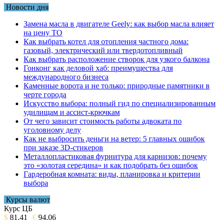
Новости дня
Замена масла в двигателе Geely: как выбор масла влияет
на цену ТО
Как выбрать котел для отопления частного дома:
газовый, электрический или твердотопливный
Как выбрать расположение створок для узкого балкона
Гонконг как деловой хаб: преимущества для
международного бизнеса
Каменные ворота и не только: природные памятники в
черте города
Искусство выбора: полный гид по специализированным
удилищам и ассист-крючкам
От чего зависит стоимость работы адвоката по
уголовному делу
Как не выбросить деньги на ветер: 5 главных ошибок
при заказе 3D-стикеров
Металлопластиковая фурнитура для карнизов: почему
это «золотая середина» и как подобрать без ошибок
Гардеробная комната: виды, планировка и критерии
выбора
Курсы валют
Курс ЦБ
$
81.41
€
94.06