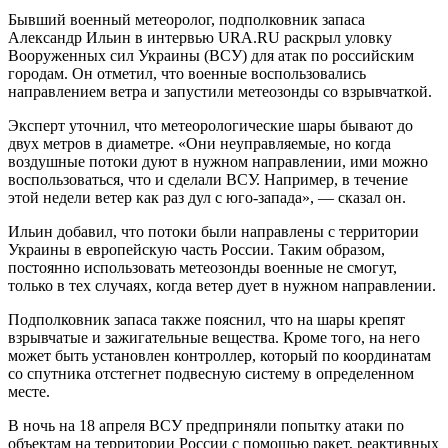
Бывший военный метеоролог, подполковник запаса
Александр Ильин в интервью URA.RU раскрыл уловку
Вооруженных сил Украины (ВСУ) для атак по российским
городам. Он отметил, что военные воспользовались
направлением ветра и запустили метеозонды со взрывчаткой.
Эксперт уточнил, что метеорологические шары бывают до
двух метров в диаметре. «Они неуправляемые, но когда
воздушные потоки дуют в нужном направлении, ими можно
воспользоваться, что и сделали ВСУ. Например, в течение
этой недели ветер как раз дул с юго-запада», — сказал он.
Ильин добавил, что потоки были направлены с территории
Украины в европейскую часть России. Таким образом,
постоянно использовать метеозонды военные не смогут,
только в тех случаях, когда ветер дует в нужном направлении.
Подполковник запаса также пояснил, что на шары крепят
взрывчатые и зажигательные вещества. Кроме того, на него
может быть установлен контроллер, который по координатам
со спутника отстегнет подвесную систему в определенном
месте.
В ночь на 18 апреля ВСУ предприняли попытку атаки по
объектам на территории России с помощью ракет, реактивных