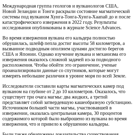
Международная группа геологов и вулканологов США,
Новой Зеландии и Тонги раскрыли состояние магматической
системы под вулканом Хунга-Тонга-Хунга-Хаапай до и после
катастрофического извержения в 2022 году. Результаты
исследования опубликованы в журнале Science Advances.
Во время извержения вулкана его кальдера полностью
обрушилась, шлейф пепла достиг высоты 58 километров, а
вызванное подводным оползнем цунами достигло берегов
США и Японии. Однако изучение вулкана и механизма его
извержения оказалось сложной задачей из-за подводного
расположения. Чтобы обойти это ограничение, ученые
проанализировали данные со спутников, которые могут
измерять небольшие различия в уровне моря по всей Земле.
Исследователи составили карты магматических камер под
вулканом на глубине от 2 до 10 километров. Оказалось, что
существует три очага магмы: два жидких, а третий
представляет собой затвердевшую кашеобразную субстанцию.
Источником большей части магмы, участвовавшей в
извержении, оказалась центральная камера, 30 процентов
содержимого которой было выброшено из вулкана во время
извержения, что и привело к обрушению кальдеры.
Были также обнаружены доказательства существования