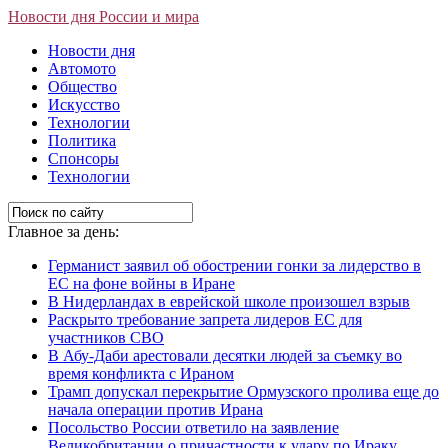
Новости дня России и мира
Новости дня
Автомото
Общество
Искусство
Технологии
Политика
Спонсоры
Технологии
Главное за день:
Германист заявил об обострении гонки за лидерство в
ЕС на фоне войны в Иране
В Нидерландах в еврейской школе произошел взрыв
Раскрыто требование запрета лидеров ЕС для
участников СВО
В Абу-Даби арестовали десятки людей за съемку во
время конфликта с Ираном
Трамп допускал перекрытие Ормузского пролива еще до
начала операции против Ирана
Посольство России ответило на заявление
Великобритании о причастности к удару по Ираку