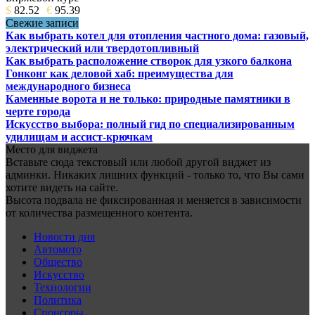
$
82.52
€
95.39
Свежие записи
Как выбрать котел для отопления частного дома: газовый,
электрический или твердотопливный
Как выбрать расположение створок для узкого балкона
Гонконг как деловой хаб: преимущества для
международного бизнеса
Каменные ворота и не только: природные памятники в
черте города
Искусство выбора: полный гид по специализированным
удилищам и ассист-крючкам
Место для виджета
Вставьте сюда текстовый или любой другой виджет из
админки. Никаких лишних функций - только то, что Вы сами
хотите видеть на сайте.
Высота подвала не фиксированная и меняется в зависимости
от количества размещенного контента.
Новости дня
Автомото
Общество
Искусство
Технологии
Политика
Спонсоры