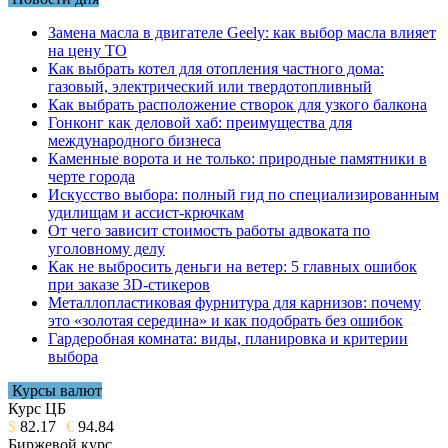
Замена масла в двигателе Geely: как выбор масла влияет
на цену ТО
Как выбрать котел для отопления частного дома:
газовый, электрический или твердотопливный
Как выбрать расположение створок для узкого балкона
Гонконг как деловой хаб: преимущества для
международного бизнеса
Каменные ворота и не только: природные памятники в
черте города
Искусство выбора: полный гид по специализированным
удилищам и ассист-крючкам
От чего зависит стоимость работы адвоката по
уголовному делу
Как не выбросить деньги на ветер: 5 главных ошибок
при заказе 3D-стикеров
Металлопластиковая фурнитура для карнизов: почему
это «золотая середина» и как подобрать без ошибок
Гардеробная комната: виды, планировка и критерии
выбора
Курсы валют
Курс ЦБ
$
82.17
€
94.84
Биржевой курс