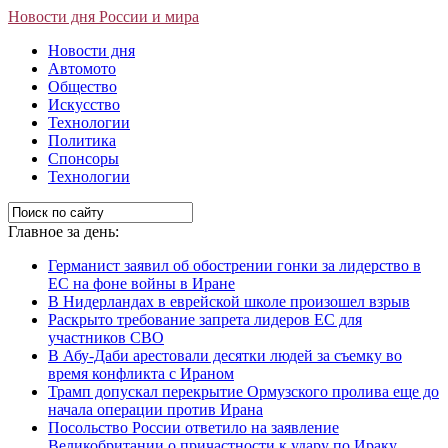
Новости дня России и мира
Новости дня
Автомото
Общество
Искусство
Технологии
Политика
Спонсоры
Технологии
Главное за день:
Германист заявил об обострении гонки за лидерство в
ЕС на фоне войны в Иране
В Нидерландах в еврейской школе произошел взрыв
Раскрыто требование запрета лидеров ЕС для
участников СВО
В Абу-Даби арестовали десятки людей за съемку во
время конфликта с Ираном
Трамп допускал перекрытие Ормузского пролива еще до
начала операции против Ирана
Посольство России ответило на заявление
Великобритании о причастности к удару по Ираку