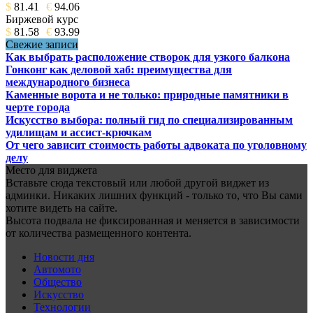
$
81.41
€
94.06
Биржевой курс
$
81.58
€
93.99
Свежие записи
Как выбрать расположение створок для узкого балкона
Гонконг как деловой хаб: преимущества для
международного бизнеса
Каменные ворота и не только: природные памятники в
черте города
Искусство выбора: полный гид по специализированным
удилищам и ассист-крючкам
От чего зависит стоимость работы адвоката по уголовному
делу
Место для виджета
Вставьте сюда текстовый или любой другой виджет из
админки. Никаких лишних функций - только то, что Вы сами
хотите видеть на сайте.
Высота подвала не фиксированная и меняется в зависимости
от количества размещенного контента.
Новости дня
Автомото
Общество
Искусство
Технологии