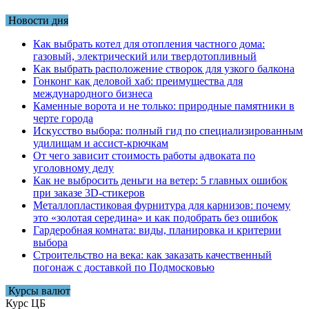
Новости дня
Как выбрать котел для отопления частного дома:
газовый, электрический или твердотопливный
Как выбрать расположение створок для узкого балкона
Гонконг как деловой хаб: преимущества для
международного бизнеса
Каменные ворота и не только: природные памятники в
черте города
Искусство выбора: полный гид по специализированным
удилищам и ассист-крючкам
От чего зависит стоимость работы адвоката по
уголовному делу
Как не выбросить деньги на ветер: 5 главных ошибок
при заказе 3D-стикеров
Металлопластиковая фурнитура для карнизов: почему
это «золотая середина» и как подобрать без ошибок
Гардеробная комната: виды, планировка и критерии
выбора
Строительство на века: как заказать качественный
погонаж с доставкой по Подмосковью
Курсы валют
Курс ЦБ