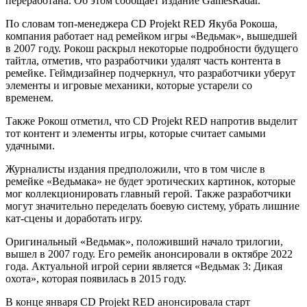
переработана. Об этом сообщает издание GamesRadar.
По словам топ-менеджера CD Projekt RED Якуба Рокоша,
компания работает над ремейком игры «Ведьмак», вышедшей
в 2007 году. Рокош раскрыл некоторые подробности будущего
тайтла, отметив, что разработчики удалят часть контента в
ремейке. Геймдизайнер подчеркнул, что разработчики уберут
элементы и игровые механики, которые устарели со
временем.
Также Рокош отметил, что CD Projekt RED напротив выделит
тот контент и элементы игры, которые считает самыми
удачными.
Журналисты издания предположили, что в том числе в
ремейке «Ведьмака» не будет эротических картинок, которые
мог коллекционировать главный герой. Также разработчики
могут значительно переделать боевую систему, убрать лишние
кат-сцены и доработать игру.
Оригинальный «Ведьмак», положивший начало трилогии,
вышел в 2007 году. Его ремейк анонсировали в октябре 2022
года. Актуальной игрой серии является «Ведьмак 3: Дикая
охота», которая появилась в 2015 году.
В конце января CD Projekt RED анонсировала старт