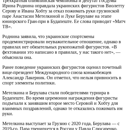
Трехкратная олимпийская чемпионка и депутат Госдумы
Ирина Роднина оправдала украинских фигуристов Виолетту
Серову и Ивана Хобту за отказ пожимать руки грузинской
паре Анастасии Метелкиной и Луке Берулаве на этапе
юниорского Гран-при в Будапеште. Ее слова приводит «Матч
ТВ».
Роднина заявила, что украинские спортсмены
продемонстрировали неуважительное отношение, однако в
правилах нет обязательных рукопожатий фигуристов. «В
фехтовании это написано в правилах, у нас такого нет», —
объяснила она.
Ранее поведение украинских фигуристов оценил почетный
вице-президент Международного союза конькобежцев
Александр Лакерник. Он отметил, что нельзя привносить в
спорт элементы политики.
Метелкина и Берулава стали победителями турнира в
Будапеште. Во время церемонии награждения фигуристы
подъехали к занявшим второе место Серовой и Хобту для
взаимных поздравлений, однако те отказались пожимать им
руки.
Метелкина выступает за Грузию с 2020 года, Берулава — с
2019-го. Пара тренируется в России у Павла Слюсаренко.