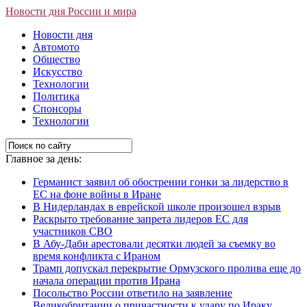
Новости дня России и мира
Новости дня
Автомото
Общество
Искусство
Технологии
Политика
Спонсоры
Технологии
Главное за день:
Германист заявил об обострении гонки за лидерство в
ЕС на фоне войны в Иране
В Нидерландах в еврейской школе произошел взрыв
Раскрыто требование запрета лидеров ЕС для
участников СВО
В Абу-Даби арестовали десятки людей за съемку во
время конфликта с Ираном
Трамп допускал перекрытие Ормузского пролива еще до
начала операции против Ирана
Посольство России ответило на заявление
Великобритании о причастности к удару по Ираку