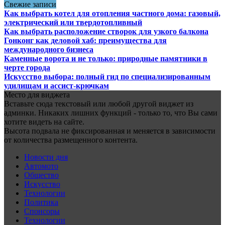
Свежие записи
Как выбрать котел для отопления частного дома: газовый,
электрический или твердотопливный
Как выбрать расположение створок для узкого балкона
Гонконг как деловой хаб: преимущества для
международного бизнеса
Каменные ворота и не только: природные памятники в
черте города
Искусство выбора: полный гид по специализированным
удилищам и ассист-крючкам
Место для виджета
Вставьте сюда текстовый или любой другой виджет из
админки. Никаких лишних функций - только то, что Вы сами
хотите видеть на сайте.
Высота подвала не фиксированная и меняется в зависимости
от количества размещенного контента.
Новости дня
Автомото
Общество
Искусство
Технологии
Политика
Спонсоры
Технологии