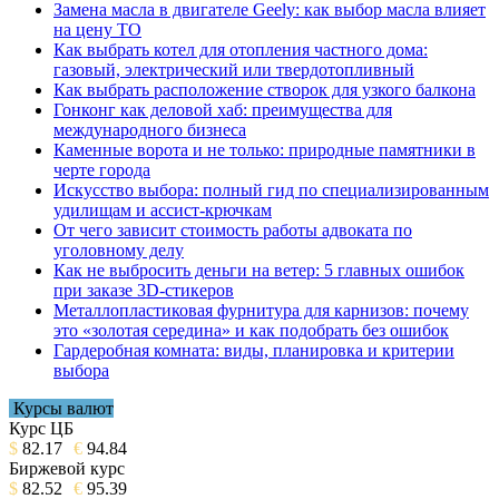
Замена масла в двигателе Geely: как выбор масла влияет
на цену ТО
Как выбрать котел для отопления частного дома:
газовый, электрический или твердотопливный
Как выбрать расположение створок для узкого балкона
Гонконг как деловой хаб: преимущества для
международного бизнеса
Каменные ворота и не только: природные памятники в
черте города
Искусство выбора: полный гид по специализированным
удилищам и ассист-крючкам
От чего зависит стоимость работы адвоката по
уголовному делу
Как не выбросить деньги на ветер: 5 главных ошибок
при заказе 3D-стикеров
Металлопластиковая фурнитура для карнизов: почему
это «золотая середина» и как подобрать без ошибок
Гардеробная комната: виды, планировка и критерии
выбора
Курсы валют
Курс ЦБ
$
82.17
€
94.84
Биржевой курс
$
82.52
€
95.39