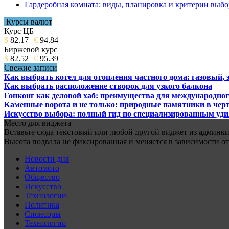
Гардеробная комната: виды, планировка и критерии выбо
Курсы валют
Курс ЦБ
$
82.17
€
94.84
Биржевой курс
$
82.52
€
95.39
Свежие записи
Как выбрать котел для отопления частного дома: газовый,
Как выбрать расположение створок для узкого балкона
Гонконг как деловой хаб: преимущества для международног
Каменные ворота и не только: природные памятники в черт
Искусство выбора: полный гид по специализированным уд
Место для виджета
Вставьте сюда текстовый или любой другой виджет из админки.
Высота подвала не фиксированная и меняется в зависимости от
Новости дня
Автомото
Общество
Искусство
Технологии
Политика
Спонсоры
Технологии