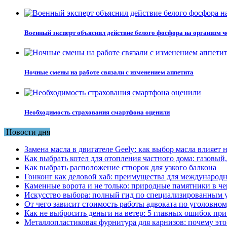
Военный эксперт объяснил действие белого фосфора на организм ч
Ночные смены на работе связали с изменением аппетита
Необходимость страхования смартфона оценили
Новости дня
Замена масла в двигателе Geely: как выбор масла влияет 
Как выбрать котел для отопления частного дома: газовы
Как выбрать расположение створок для узкого балкона
Гонконг как деловой хаб: преимущества для международн
Каменные ворота и не только: природные памятники в че
Искусство выбора: полный гид по специализированным 
От чего зависит стоимость работы адвоката по уголовном
Как не выбросить деньги на ветер: 5 главных ошибок при
Металлопластиковая фурнитура для карнизов: почему это 