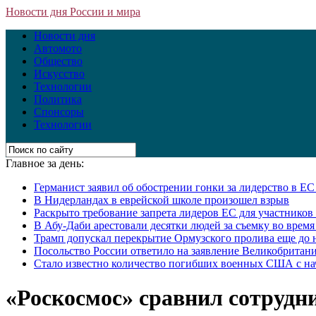
Новости дня России и мира
Новости дня
Автомото
Общество
Искусство
Технологии
Политика
Спонсоры
Технологии
Главное за день:
Германист заявил об обострении гонки за лидерство в Е
В Нидерландах в еврейской школе произошел взрыв
Раскрыто требование запрета лидеров ЕС для участнико
В Абу-Даби арестовали десятки людей за съемку во врем
Трамп допускал перекрытие Ормузского пролива еще до 
Посольство России ответило на заявление Великобритани
Стало известно количество погибших военных США с на
«Роскосмос» сравнил сотрудн