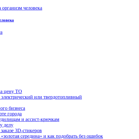
еловека
на цену ТО
й, электрический или твердотопливный
ого бизнеса
рте города
удилищам и ассист-крючкам
у делу
 заказе 3D-стикеров
«золотая середина» и как подобрать без ошибок