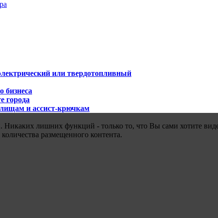
ра
 электрический или твердотопливный
о бизнеса
е города
илищам и ассист-крючкам
 Никаких лишних функций - только то, что Вы сами хотите виде
 количества размещенного контента.