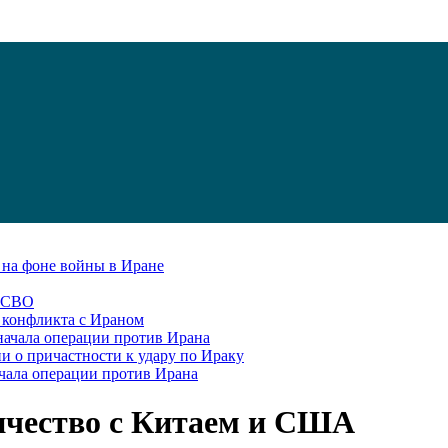
С на фоне войны в Иране
в СВО
я конфликта с Ираном
начала операции против Ирана
и о причастности к удару по Ираку
чала операции против Ирана
ичество с Китаем и США