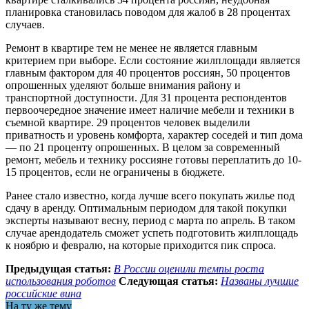
планировка становилась поводом для жалоб в 28 процентах
случаев.
Ремонт в квартире тем не менее не является главным
критерием при выборе. Если состояние жилплощади является
главным фактором для 40 процентов россиян, 50 процентов
опрошенных уделяют больше внимания району и
транспортной доступности. Для 31 процента респондентов
первоочередное значение имеет наличие мебели и техники в
съемной квартире. 29 процентов человек выделили
приватность и уровень комфорта, характер соседей и тип дома
— по 21 проценту опрошенных. В целом за современный
ремонт, мебель и технику россияне готовы переплатить до 10-
15 процентов, если не ограничены в бюджете.
Ранее стало известно, когда лучше всего покупать жилье под
сдачу в аренду. Оптимальным периодом для такой покупки
эксперты называют весну, период с марта по апрель. В таком
случае арендодатель сможет успеть подготовить жилплощадь
к ноябрю и февралю, на которые приходится пик спроса.
Предыдущая статья:
В России оценили темпы роста
использования роботов
Следующая статья:
Названы лучшие
российские вина
На ту же тему