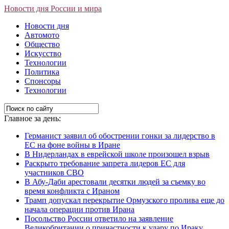
Новости дня России и мира
Новости дня
Автомото
Общество
Искусство
Технологии
Политика
Спонсоры
Технологии
Главное за день:
Германист заявил об обострении гонки за лидерство в
ЕС на фоне войны в Иране
В Нидерландах в еврейской школе произошел взрыв
Раскрыто требование запрета лидеров ЕС для
участников СВО
В Абу-Даби арестовали десятки людей за съемку во
время конфликта с Ираном
Трамп допускал перекрытие Ормузского пролива еще до
начала операции против Ирана
Посольство России ответило на заявление
Великобритании о причастности к удару по Ираку