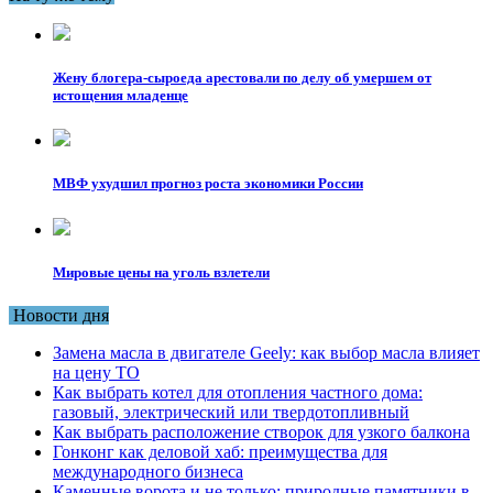
Жену блогера-сыроеда арестовали по делу об умершем от
истощения младенце
МВФ ухудшил прогноз роста экономики России
Мировые цены на уголь взлетели
Новости дня
Замена масла в двигателе Geely: как выбор масла влияет
на цену ТО
Как выбрать котел для отопления частного дома:
газовый, электрический или твердотопливный
Как выбрать расположение створок для узкого балкона
Гонконг как деловой хаб: преимущества для
международного бизнеса
Каменные ворота и не только: природные памятники в