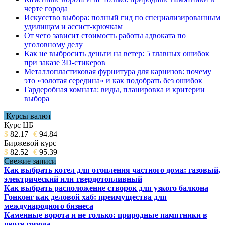
черте города
Искусство выбора: полный гид по специализированным
удилищам и ассист-крючкам
От чего зависит стоимость работы адвоката по
уголовному делу
Как не выбросить деньги на ветер: 5 главных ошибок
при заказе 3D-стикеров
Металлопластиковая фурнитура для карнизов: почему
это «золотая середина» и как подобрать без ошибок
Гардеробная комната: виды, планировка и критерии
выбора
Курсы валют
Курс ЦБ
$
82.17
€
94.84
Биржевой курс
$
82.52
€
95.39
Свежие записи
Как выбрать котел для отопления частного дома: газовый,
электрический или твердотопливный
Как выбрать расположение створок для узкого балкона
Гонконг как деловой хаб: преимущества для
международного бизнеса
Каменные ворота и не только: природные памятники в
черте города