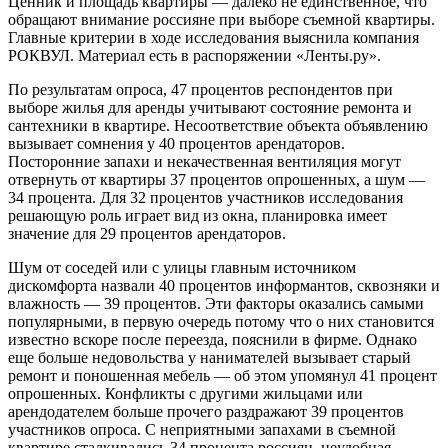
Ценник и площадь квартиры — далеко не единственное, что
обращают внимание россияне при выборе съемной квартиры.
Главные критерии в ходе исследования выяснила компания
РОКВУЛ. Материал есть в распоряжении «Ленты.ру».
По результатам опроса, 47 процентов респондентов при
выборе жилья для аренды учитывают состояние ремонта и
сантехники в квартире. Несоответствие объекта объявлению
вызывает сомнения у 40 процентов арендаторов.
Посторонние запахи и некачественная вентиляция могут
отвернуть от квартиры 37 процентов опрошенных, а шум —
34 процента. Для 32 процентов участников исследования
решающую роль играет вид из окна, планировка имеет
значение для 29 процентов арендаторов.
Шум от соседей или с улицы главным источником
дискомфорта назвали 40 процентов информантов, сквозняки и
влажность — 39 процентов. Эти факторы оказались самыми
популярными, в первую очередь потому что о них становится
известно вскоре после переезда, пояснили в фирме. Однако
еще больше недовольства у нанимателей вызывает старый
ремонт и поношенная мебель — об этом упомянул 41 процент
опрошенных. Конфликты с другими жильцами или
арендодателем больше прочего раздражают 39 процентов
участников опроса. С неприятными запахами в съемной
квартире сталкивались 34 процента россиян, неудобная