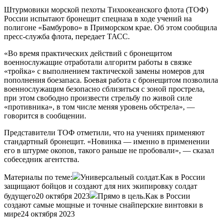
Штурмовики морской пехоты Тихоокеанского флота (ТОФ)
России испытают бронещит спецназа в ходе учений на
полигоне «Бамбурово» в Приморском крае. Об этом сообщила
пресс-служба флота, передает ТАСС.
«Во время практических действий с бронещитом
военнослужащие отработали алгоритм работы в связке
«тройка» с выполнением тактической замены номеров для
пополнения боезапаса. Боевая работа с бронещитом позволила
военнослужащим безопасно сблизиться с зоной прострела,
при этом свободно произвести стрельбу по живой силе
«противника», в том числе меняя уровень обстрела», —
говорится в сообщении.
Представители ТОФ отметили, что на учениях применяют
стандартный бронещит. «Новинка — именно в применении
его в штурме окопов, такого раньше не пробовали», — сказал
собеседник агентства.
Материалы по теме:
Универсальный солдат.Как в России
защищают бойцов и создают для них экипировку солдат
будущего20 октября 2023
Прямо в цель.Как в России
создают самые мощные и точные снайперские винтовки в
мире24 октября 2023