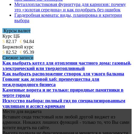
Металлопластиковая фурнитура для карнизов: почему
это «золотая середина» и как подобрать без ошибок
Гардеробная комната: виды, планировка и критерии
выбора
Курсы валют
Курс ЦБ
$
82.17
€
94.84
Биржевой курс
$
82.52
€
95.39
Свежие записи
Как выбрать котел для отопления частного дома: газовый,
электрический или твердотопливный
Как выбрать расположение створок для узкого балкона
Гонконг как деловой хаб: преимущества для
международного бизнеса
Каменные ворота и не только: природные памятники в
черте города
Искусство выбора: полный гид по специализированным
удилищам и ассист-крючкам
Место для виджета
Вставьте сюда текстовый или любой другой виджет из
админки. Никаких лишних функций - только то, что Вы сами
хотите видеть на сайте.
Высота подвала не фиксированная и меняется в зависимости