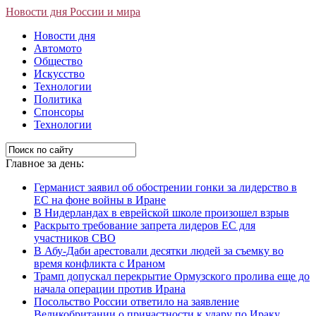
Новости дня России и мира
Новости дня
Автомото
Общество
Искусство
Технологии
Политика
Спонсоры
Технологии
Главное за день:
Германист заявил об обострении гонки за лидерство в
ЕС на фоне войны в Иране
В Нидерландах в еврейской школе произошел взрыв
Раскрыто требование запрета лидеров ЕС для
участников СВО
В Абу-Даби арестовали десятки людей за съемку во
время конфликта с Ираном
Трамп допускал перекрытие Ормузского пролива еще до
начала операции против Ирана
Посольство России ответило на заявление
Великобритании о причастности к удару по Ираку