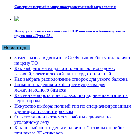
Совершен первый в мире пространственный видеозвонок
Научрук космических миссий СССР оказался в больнице после
крушения «Луны-25»
Новости дня
Замена масла в двигателе Geely: как выбор масла влияет
на цену ТО
Как выбрать котел для отопления частного дома:
газовый, электрический или твердотопливный
Как выбрать расположение створок для узкого балкона
Гонконг как деловой хаб: преимущества для
международного бизнеса
Каменные ворота и не только: природные памятники в
черте города
Искусство выбора: полный гид по специализированным
удилищам и ассист-крючкам
От чего зависит стоимость работы адвоката по
уголовному делу
Как не выбросить деньги на ветер: 5 главных ошибок
при заказе 3D-стикеров