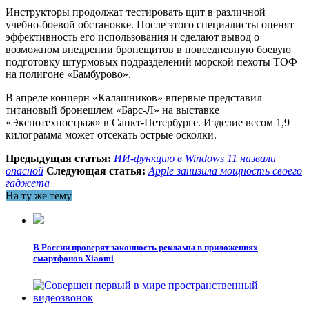
Инструкторы продолжат тестировать щит в различной
учебно-боевой обстановке. После этого специалисты оценят
эффективность его использования и сделают вывод о
возможном внедрении бронещитов в повседневную боевую
подготовку штурмовых подразделений морской пехоты ТОФ
на полигоне «Бамбурово».
В апреле концерн «Калашников» впервые представил
титановый бронешлем «Барс-Л» на выставке
«Экспотехностраж» в Санкт-Петербурге. Изделие весом 1,9
килограмма может отсекать острые осколки.
Предыдущая статья:
ИИ-функцию в Windows 11 назвали
опасной
Следующая статья:
Apple занизила мощность своего
гаджета
На ту же тему
В России проверят законность рекламы в приложениях
смартфонов Xiaomi