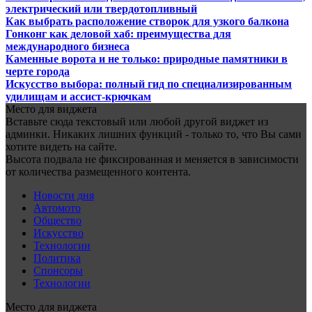
электрический или твердотопливный
Как выбрать расположение створок для узкого балкона
Гонконг как деловой хаб: преимущества для
международного бизнеса
Каменные ворота и не только: природные памятники в
черте города
Искусство выбора: полный гид по специализированным
удилищам и ассист-крючкам
Место для виджета
Вставьте сюда текстовый или любой другой виджет из
админки. Никаких лишних функций - только то, что Вы сами
хотите видеть на сайте.
Высота подвала не фиксированная и меняется в зависимости
от количества размещенного контента.
Новости дня
Автомото
Общество
Искусство
Технологии
Политика
Спонсоры
Технологии
Место для виджета