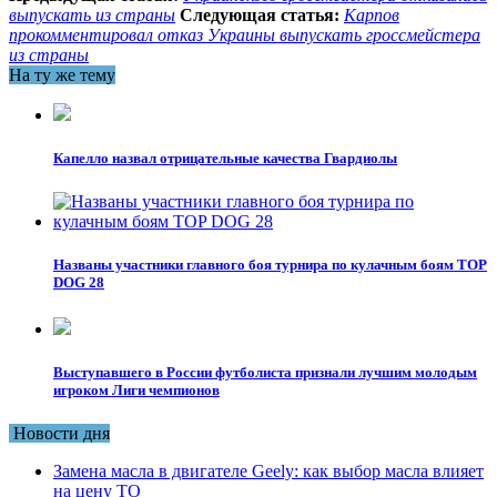
выпускать из страны
Следующая статья:
Карпов
прокомментировал отказ Украины выпускать гроссмейстера
из страны
На ту же тему
Капелло назвал отрицательные качества Гвардиолы
Названы участники главного боя турнира по кулачным боям TOP
DOG 28
Выступавшего в России футболиста признали лучшим молодым
игроком Лиги чемпионов
Новости дня
Замена масла в двигателе Geely: как выбор масла влияет
на цену ТО