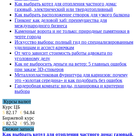
Как выбрать котел для отопления частного дома:
газовый, электрический или твердотопливный
Как выбрать расположение створок для узкого балкона
Гонконг как деловой хаб: преимущества для
международного бизнеса
Каменные ворота и не только: природные памятники в
черте города
Искусство выбора: полный гид по специализированным
удилищам и ассист-крючкам
От чего зависит стоимость работы адвоката по
уголовному делу
Как не выбросить деньги на ветер: 5 главных ошибок
при заказе 3D-стикеров
Металлопластиковая фурнитура для карнизов: почему
это «золотая середина» и как подобрать без ошибок
Гардеробная комната: виды, планировка и критерии
выбора
Курсы валют
Курс ЦБ
$
82.17
€
94.84
Биржевой курс
$
82.52
€
95.39
Свежие записи
Как выбрать котел для отопления частного дома: газовый,