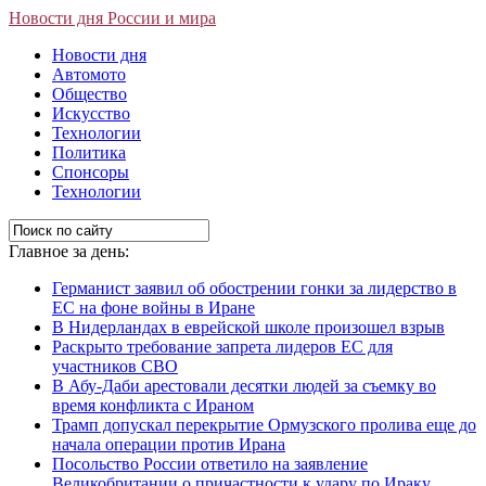
Новости дня России и мира
Новости дня
Автомото
Общество
Искусство
Технологии
Политика
Спонсоры
Технологии
Главное за день:
Германист заявил об обострении гонки за лидерство в
ЕС на фоне войны в Иране
В Нидерландах в еврейской школе произошел взрыв
Раскрыто требование запрета лидеров ЕС для
участников СВО
В Абу-Даби арестовали десятки людей за съемку во
время конфликта с Ираном
Трамп допускал перекрытие Ормузского пролива еще до
начала операции против Ирана
Посольство России ответило на заявление
Великобритании о причастности к удару по Ираку