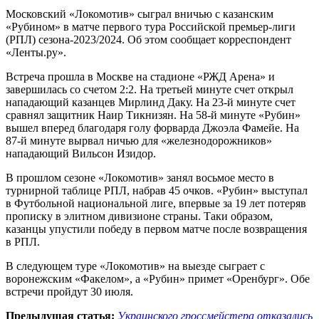
Московский «Локомотив» сыграл вничью с казанским
«Рубином» в матче первого тура Российской премьер-лиги
(РПЛ) сезона-2023/2024. Об этом сообщает корреспондент
«Ленты.ру».
Встреча прошла в Москве на стадионе «РЖД Арена» и
завершилась со счетом 2:2. На третьей минуте счет открыл
нападающий казанцев Мирлинд Даку. На 23-й минуте счет
сравнял защитник Наир Тикнизян. На 58-й минуте «Рубин»
вышел вперед благодаря голу форварда Джоэла Фамейе. На
87-й минуте вырвал ничью для «железнодорожников»
нападающий Вильсон Изидор.
В прошлом сезоне «Локомотив» занял восьмое место в
турнирной таблице РПЛ, набрав 45 очков. «Рубин» выступал
в Футбольной национальной лиге, впервые за 19 лет потеряв
прописку в элитном дивизионе страны. Таки образом,
казанцы упустили победу в первом матче после возвращения
в РПЛ.
В следующем туре «Локомотив» на выезде сыграет с
воронежским «Факелом», а «Рубин» примет «Оренбург». Обе
встречи пройдут 30 июля.
Предыдущая статья:
Украинского гроссмейстера отказались