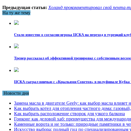
Предыдущая статья:
Холанд прокомментировал свой пента-тр
На ту же тему
Стало известно о согласии игрока ЦСКА на переход в турецкий клу
Тренер рассказал об эффективной тренировке с собственным весом
ЦСКА сыграл вничью с «Крыльями Советов» в полуфинале Кубка 
Новости дня
Замена масла в двигателе Geely: как выбор масла влияет 
Как выбрать котел для отопления частного дома: газовы
Как выбрать расположение створок для узкого балкона
Гонконг как деловой хаб: преимущества для международн
Каменные ворота и не только: природные памятники в че
Искусство выбора: полный гид по специализированным 