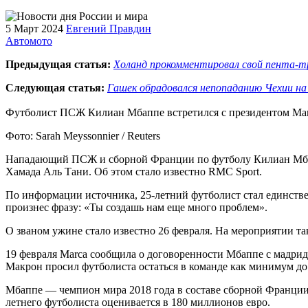
5 Март 2024
Евгений Правдин
Автомото
Предыдущая статья:
Холанд прокомментировал свой пента-тр
Следующая статья:
Гашек обрадовался непопаданию Чехии н
Футболист ПСЖ Килиан Мбаппе встретился с президентом Ма
Фото: Sarah Meyssonnier / Reuters
Нападающий ПСЖ и сборной Франции по футболу Килиан Мбап
Хамада Аль Тани. Об этом стало известно RMC Sport.
По информации источника, 25-летний футболист стал единстве
произнес фразу: «Ты создашь нам еще много проблем».
О званом ужине стало известно 26 февраля. На мероприятии 
19 февраля Marca сообщила о договоренности Мбаппе с мадридс
Макрон просил футболиста остаться в команде как минимум до
Мбаппе — чемпион мира 2018 года в составе сборной Франции
летнего футболиста оценивается в 180 миллионов евро.