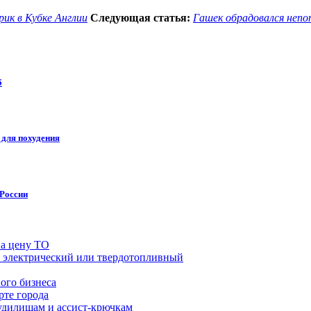
ик в Кубке Англии
Следующая статья:
Гашек обрадовался неп
б
 для похудения
России
на цену ТО
й, электрический или твердотопливный
ого бизнеса
рте города
удилищам и ассист-крючкам