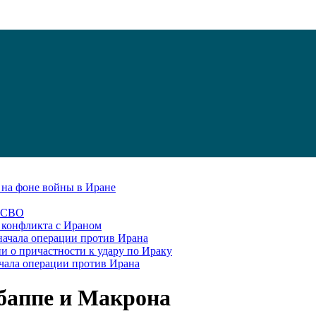
С на фоне войны в Иране
в СВО
я конфликта с Ираном
начала операции против Ирана
и о причастности к удару по Ираку
чала операции против Ирана
Мбаппе и Макрона