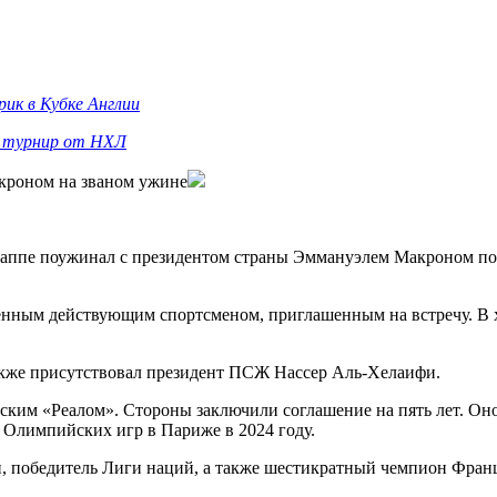
ик в Кубке Англии
а турнир от НХЛ
кроном на званом ужине
пе поужинал с президентом страны Эммануэлем Макроном по с
нным действующим спортсменом, приглашенным на встречу. В хо
также присутствовал президент ПСЖ Нассер Аль-Хелаифи.
ким «Реалом». Стороны заключили соглашение на пять лет. Оно в
 Олимпийских игр в Париже в 2024 году.
, победитель Лиги наций, а также шестикратный чемпион Франц