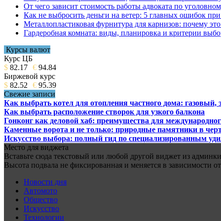
От чего зависит стоимость работы адвоката по уголовном
Как не выбросить деньги на ветер: 5 главных ошибок при
Металлопластиковая фурнитура для карнизов: почему это 
Гардеробная комната: виды, планировка и критерии выбо
Курсы валют
Курс ЦБ
$
82.17
€
94.84
Биржевой курс
$
82.52
€
95.39
Свежие записи
Как выбрать котел для отопления частного дома: газовый,
Как выбрать расположение створок для узкого балкона
Гонконг как деловой хаб: преимущества для международног
Каменные ворота и не только: природные памятники в черт
Искусство выбора: полный гид по специализированным уд
Место для виджета
Вставьте сюда текстовый или любой другой виджет из админки.
Высота подвала не фиксированная и меняется в зависимости от
Новости дня
Автомото
Общество
Искусство
Технологии