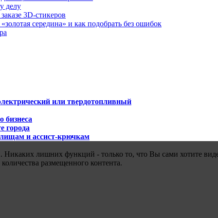
у делу
 заказе 3D-стикеров
«золотая середина» и как подобрать без ошибок
ра
 электрический или твердотопливный
о бизнеса
е города
илищам и ассист-крючкам
 Никаких лишних функций - только то, что Вы сами хотите виде
 количества размещенного контента.