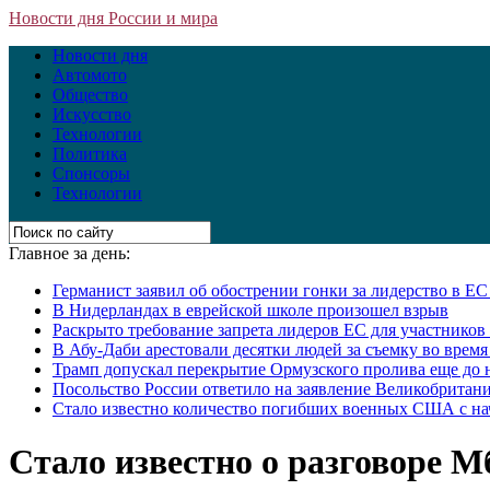
Новости дня России и мира
Новости дня
Автомото
Общество
Искусство
Технологии
Политика
Спонсоры
Технологии
Главное за день:
Германист заявил об обострении гонки за лидерство в Е
В Нидерландах в еврейской школе произошел взрыв
Раскрыто требование запрета лидеров ЕС для участнико
В Абу-Даби арестовали десятки людей за съемку во врем
Трамп допускал перекрытие Ормузского пролива еще до 
Посольство России ответило на заявление Великобритани
Стало известно количество погибших военных США с на
Стало известно о разговоре 