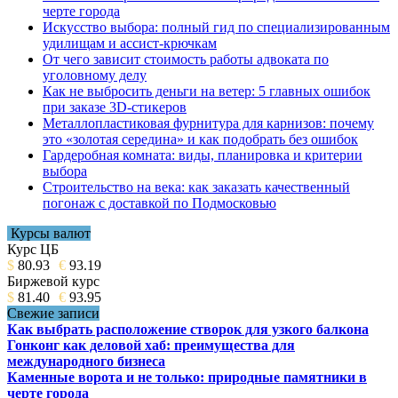
черте города
Искусство выбора: полный гид по специализированным
удилищам и ассист-крючкам
От чего зависит стоимость работы адвоката по
уголовному делу
Как не выбросить деньги на ветер: 5 главных ошибок
при заказе 3D-стикеров
Металлопластиковая фурнитура для карнизов: почему
это «золотая середина» и как подобрать без ошибок
Гардеробная комната: виды, планировка и критерии
выбора
Строительство на века: как заказать качественный
погонаж с доставкой по Подмосковью
Курсы валют
Курс ЦБ
$
80.93
€
93.19
Биржевой курс
$
81.40
€
93.95
Свежие записи
Как выбрать расположение створок для узкого балкона
Гонконг как деловой хаб: преимущества для
международного бизнеса
Каменные ворота и не только: природные памятники в
черте города