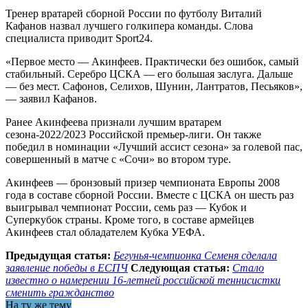
Тренер вратарей сборной России по футболу Виталий
Кафанов назвал лучшего голкипера команды. Слова
специалиста приводит Sport24.
«Первое место — Акинфеев. Практически без ошибок, самый
стабильный. Серебро ЦСКА — его большая заслуга. Дальше
— без мест. Сафонов, Селихов, Шунин, Лантратов, Песьяков»,
— заявил Кафанов.
Ранее Акинфеева признали лучшим вратарем
сезона-2022/2023 Российской премьер-лиги. Он также
победил в номинации «Лучший ассист сезона» за голевой пас,
совершенный в матче с «Сочи» во втором туре.
Акинфеев — бронзовый призер чемпионата Европы 2008
года в составе сборной России. Вместе с ЦСКА он шесть раз
выигрывал чемпионат России, семь раз — Кубок и
Суперкубок страны. Кроме того, в составе армейцев
Акинфеев стал обладателем Кубка УЕФА.
Предыдущая статья:
Бегунья-чемпионка Семеня сделала
заявление победы в ЕСПЧ
Следующая статья:
Стало
известно о намерении 16-летней российской теннисистки
сменить гражданство
На ту же тему