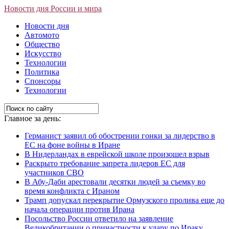
Новости дня России и мира
Новости дня
Автомото
Общество
Искусство
Технологии
Политика
Спонсоры
Технологии
Главное за день:
Германист заявил об обострении гонки за лидерство в
ЕС на фоне войны в Иране
В Нидерландах в еврейской школе произошел взрыв
Раскрыто требование запрета лидеров ЕС для
участников СВО
В Абу-Даби арестовали десятки людей за съемку во
время конфликта с Ираном
Трамп допускал перекрытие Ормузского пролива еще до
начала операции против Ирана
Посольство России ответило на заявление
Великобритании о причастности к удару по Ираку