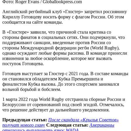
Фото: Roger Evans / Globallookpress.com
Английский регбийный клуб «Глостер» запретил россиянину
Кириллу Готовцеву носить форму с флагом России. Об этом
сообщается на сайте команды.
В «Глостере» заявили, что причиной стала критика со
стороны фанатов в социальных сетях. Они подчеркнули, что
поддерживают санкции, введенные против России со
стороны Международной федерации регби (World Rugby),
однако осуждают любые формы расизма. В команде принесли
извинения за любое оскорбление, которое мог вызвать
поступок Готовцева.
Готовцев выступает за Глостер с 2021 года. В составе команды
он становился обладателем Кубка Премьершипа и
финалистом Кубка вызова. До этого спортсмен занимался
вольной борьбой и бобслеем.
1 марта 2022 года World Rugby отстранила сборные России и
Белоруссии от соревнований под своей эгидой. Отмечалось,
что решение действует до дальнейшего уведомления.
Предыдущая статья:
После скандала «Крылья Советов»
получат нового главу
Следующая статья:
Американцы
отказались выплачивать взнос WADA