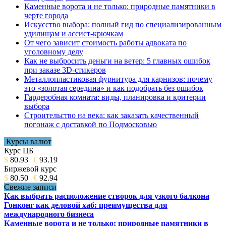
Каменные ворота и не только: природные памятники в
черте города
Искусство выбора: полный гид по специализированным
удилищам и ассист-крючкам
От чего зависит стоимость работы адвоката по
уголовному делу
Как не выбросить деньги на ветер: 5 главных ошибок
при заказе 3D-стикеров
Металлопластиковая фурнитура для карнизов: почему
это «золотая середина» и как подобрать без ошибок
Гардеробная комната: виды, планировка и критерии
выбора
Строительство на века: как заказать качественный
погонаж с доставкой по Подмосковью
Курсы валют
Курс ЦБ
$
80.93
€
93.19
Биржевой курс
$
80.50
€
92.94
Свежие записи
Как выбрать расположение створок для узкого балкона
Гонконг как деловой хаб: преимущества для
международного бизнеса
Каменные ворота и не только: природные памятники в