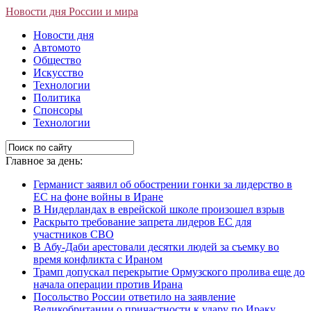
Новости дня России и мира
Новости дня
Автомото
Общество
Искусство
Технологии
Политика
Спонсоры
Технологии
Главное за день:
Германист заявил об обострении гонки за лидерство в
ЕС на фоне войны в Иране
В Нидерландах в еврейской школе произошел взрыв
Раскрыто требование запрета лидеров ЕС для
участников СВО
В Абу-Даби арестовали десятки людей за съемку во
время конфликта с Ираном
Трамп допускал перекрытие Ормузского пролива еще до
начала операции против Ирана
Посольство России ответило на заявление
Великобритании о причастности к удару по Ираку