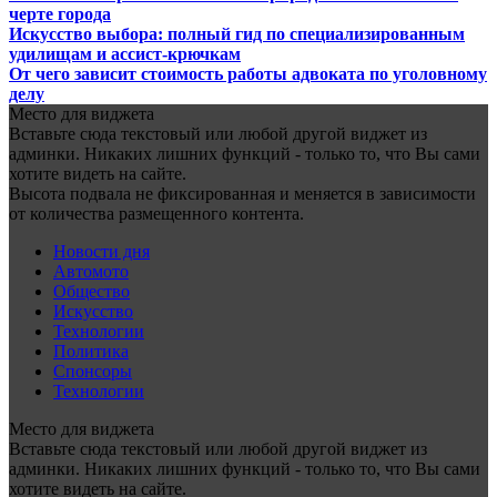
черте города
Искусство выбора: полный гид по специализированным
удилищам и ассист-крючкам
От чего зависит стоимость работы адвоката по уголовному
делу
Место для виджета
Вставьте сюда текстовый или любой другой виджет из
админки. Никаких лишних функций - только то, что Вы сами
хотите видеть на сайте.
Высота подвала не фиксированная и меняется в зависимости
от количества размещенного контента.
Новости дня
Автомото
Общество
Искусство
Технологии
Политика
Спонсоры
Технологии
Место для виджета
Вставьте сюда текстовый или любой другой виджет из
админки. Никаких лишних функций - только то, что Вы сами
хотите видеть на сайте.