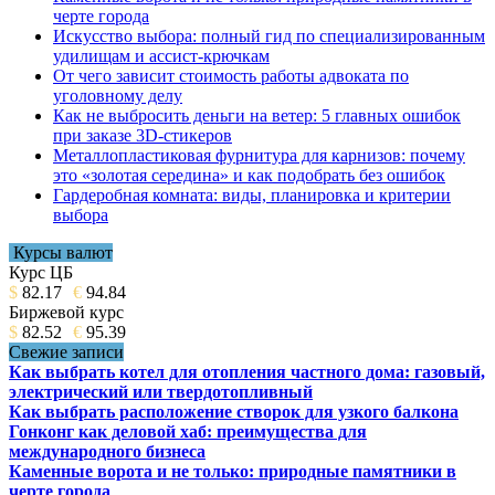
черте города
Искусство выбора: полный гид по специализированным
удилищам и ассист-крючкам
От чего зависит стоимость работы адвоката по
уголовному делу
Как не выбросить деньги на ветер: 5 главных ошибок
при заказе 3D-стикеров
Металлопластиковая фурнитура для карнизов: почему
это «золотая середина» и как подобрать без ошибок
Гардеробная комната: виды, планировка и критерии
выбора
Курсы валют
Курс ЦБ
$
82.17
€
94.84
Биржевой курс
$
82.52
€
95.39
Свежие записи
Как выбрать котел для отопления частного дома: газовый,
электрический или твердотопливный
Как выбрать расположение створок для узкого балкона
Гонконг как деловой хаб: преимущества для
международного бизнеса
Каменные ворота и не только: природные памятники в
черте города