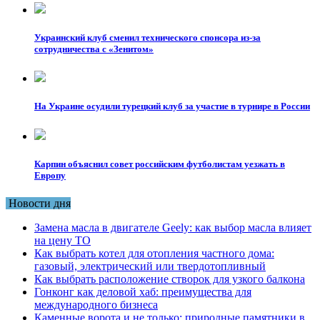
Украинский клуб сменил технического спонсора из-за
сотрудничества с «Зенитом»
На Украине осудили турецкий клуб за участие в турнире в России
Карпин объяснил совет российским футболистам уезжать в
Европу
Новости дня
Замена масла в двигателе Geely: как выбор масла влияет
на цену ТО
Как выбрать котел для отопления частного дома:
газовый, электрический или твердотопливный
Как выбрать расположение створок для узкого балкона
Гонконг как деловой хаб: преимущества для
международного бизнеса
Каменные ворота и не только: природные памятники в