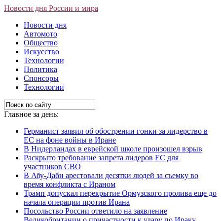
Новости дня России и мира
Новости дня
Автомото
Общество
Искусство
Технологии
Политика
Спонсоры
Технологии
Главное за день:
Германист заявил об обострении гонки за лидерство в
ЕС на фоне войны в Иране
В Нидерландах в еврейской школе произошел взрыв
Раскрыто требование запрета лидеров ЕС для
участников СВО
В Абу-Даби арестовали десятки людей за съемку во
время конфликта с Ираном
Трамп допускал перекрытие Ормузского пролива еще до
начала операции против Ирана
Посольство России ответило на заявление
Великобритании о причастности к удару по Ираку