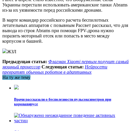
Украины перестали использовать американские танки Abrams
из-за их уязвимости перед российскими дронами.
В марте командир российского расчета беспилотных
летательных аппаратов с позывным Рассвет рассказал, что для
вывода из строя Abrams при помощи FPV-дрона нужно
поразить моторный отсек или попасть в место между
корпусом и башней.
ЖЗЛ
Предыдущая статья:
Флагман Xiaomi первым получит самый
мощный процессор
Следующая статья:
Нейросети
превратят обычных роботов в адаптивных
На ту же тему
Врачи рассказали о бесполезности пульсоксиметров при
коронавирусе