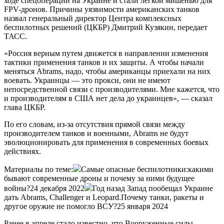
ходе спецоперации на Украине и стали легкой мишенью для
FPV-дронов. Причины уязвимости американских танков
назвал генеральный директор Центра комплексных
беспилотных решений (ЦКБР) Дмитрий Кузякин, передает
ТАСС.
«Россия верным путем движется в направлении изменения
тактики применения танков и их защиты. А чтобы начали
меняться Abrams, надо, чтобы американцы приехали на них
воевать. Украинцы — это прокси, они не имеют
непосредственной связи с производителями. Мне кажется, что
и производителям в США нет дела до украинцев», — сказал
глава ЦКБР.
По его словам, из-за отсутствия прямой связи между
производителем танков и военными, Abrams не будут
эволюционировать для применения в современных боевых
действиях.
Материалы по теме:
Самые опасные беспилотники:какими
бывают современные дроны и почему за ними будущее
войны?24 декабря 2022
Год назад Запад пообещал Украине
дать Abrams, Challenger и Leopard.Почему танки, ракеты и
другое оружие не помогло ВСУ?25 января 2024
Ранее в апреле стало известно, что Вооруженные силы