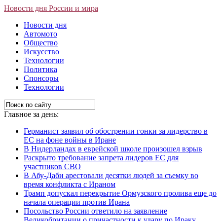
Новости дня России и мира
Новости дня
Автомото
Общество
Искусство
Технологии
Политика
Спонсоры
Технологии
Главное за день:
Германист заявил об обострении гонки за лидерство в
ЕС на фоне войны в Иране
В Нидерландах в еврейской школе произошел взрыв
Раскрыто требование запрета лидеров ЕС для
участников СВО
В Абу-Даби арестовали десятки людей за съемку во
время конфликта с Ираном
Трамп допускал перекрытие Ормузского пролива еще до
начала операции против Ирана
Посольство России ответило на заявление
Великобритании о причастности к удару по Ираку