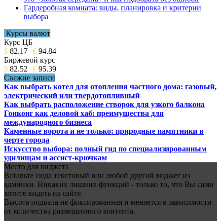
Гардеробная комната: виды, планировка и критерии
выбора
Курсы валют
Курс ЦБ
$
82.17
€
94.84
Биржевой курс
$
82.52
€
95.39
Свежие записи
Как выбрать котел для отопления частного дома: газовый,
электрический или твердотопливный
Как выбрать расположение створок для узкого балкона
Гонконг как деловой хаб: преимущества для
международного бизнеса
Каменные ворота и не только: природные памятники в
черте города
Искусство выбора: полный гид по специализированным
удилищам и ассист-крючкам
Место для виджета
Вставьте сюда текстовый или любой другой виджет из
админки. Никаких лишних функций - только то, что Вы сами
хотите видеть на сайте.
Высота подвала не фиксированная и меняется в зависимости
от количества размещенного контента.