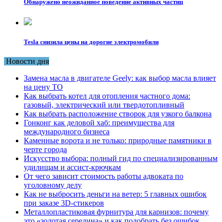
Обнаружено неожиданное поведение активных частиц
Tesla снизила цены на дорогие электромобили
Новости дня
Замена масла в двигателе Geely: как выбор масла влияет
на цену ТО
Как выбрать котел для отопления частного дома:
газовый, электрический или твердотопливный
Как выбрать расположение створок для узкого балкона
Гонконг как деловой хаб: преимущества для
международного бизнеса
Каменные ворота и не только: природные памятники в
черте города
Искусство выбора: полный гид по специализированным
удилищам и ассист-крючкам
От чего зависит стоимость работы адвоката по
уголовному делу
Как не выбросить деньги на ветер: 5 главных ошибок
при заказе 3D-стикеров
Металлопластиковая фурнитура для карнизов: почему
это «золотая середина» и как подобрать без ошибок