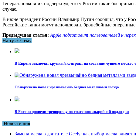
Генерал-полковник подчеркнул, что у России такие боеприпасы
случае.
В июне президент России Владимир Путин сообщил, что у Росси
Российские танки могут использовать бронебойные оперенные
Предыдущая статья:
Apple подготовит пользователей к пере
На ту же тему
В Европе заключат крупный контракт на создание лунного посадо
Обнаружена новая чрезвычайно бедная металлами звезда
В России провели тренировку по спасению аварийной подлодки
Новости дня
Замена масла в двигателе Geely: как выбор масла влияет 