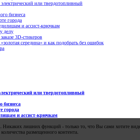
й, электрический или твердотопливный
ого бизнеса
рте города
удилищам и ассист-крючкам
у делу
 заказе 3D-стикеров
«золотая середина» и как подобрать без ошибок
ра
 электрический или твердотопливный
о бизнеса
е города
илищам и ассист-крючкам
 Никаких лишних функций - только то, что Вы сами хотите виде
 количества размещенного контента.