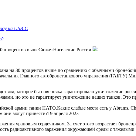
ходу на USB-C
ей
 30 процентов вышеСюжетНаселение России:
урана на 30 процентов выше по сравнению с обычными бронебо
ачальник Главного автобронетанкового управления (ГАБТУ) Мин
едством, которое бы наверняка гарантировало уничтожение росс
ядами, но это не гарантирует уничтожение наших танков. Это 
ийской армии танки НАТО.Какие слабые места есть у Abrams, Cha
м они могут привести?19 апреля 2023
ражения урановым сердечником. За счет этого возрастает броне
ность радиоактивного заражения окружающей среды с тяжелыми 