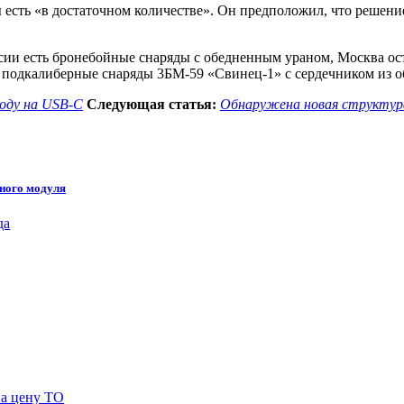
 есть «в достаточном количестве». Он предположил, что решени
и есть бронебойные снаряды с обедненным ураном, Москва остав
 подкалиберные снаряды 3БМ-59 «Свинец-1» с сердечником из о
ходу на USB-C
Следующая статья:
Обнаружена новая структур
чного модуля
на цену ТО