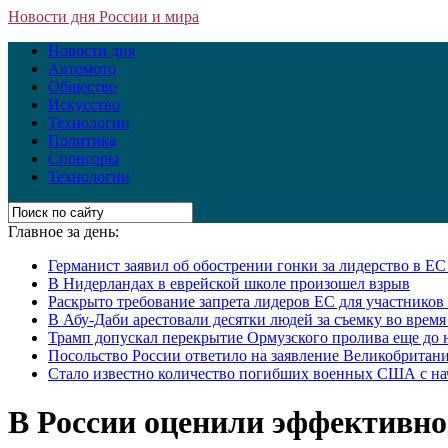
Новости дня России и мира
Новости дня
Автомото
Общество
Искусство
Технологии
Политика
Спонсоры
Технологии
Главное за день:
Германист заявил об обострении гонки за лидерство в Е
В Нидерландах в еврейской школе произошел взрыв
Раскрыто требование запрета лидеров ЕС для участнико
В Абу-Даби арестовали десятки людей за съемку во врем
Трамп допускал перекрытие Ормузского пролива еще до 
Посольство России ответило на заявление Великобритани
Стало известно количество погибших военных США с на
В России оценили эффективно