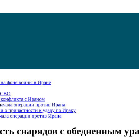
С на фоне войны в Иране
в СВО
я конфликта с Ираном
начала операции против Ирана
и о причастности к удару по Ираку
чала операции против Ирана
сть снарядов с обедненным ур