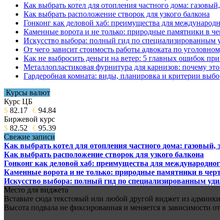
Как выбрать котел для отопления частного дома: газовы
Как выбрать расположение створок для узкого балкона
Гонконг как деловой хаб: преимущества для международн
Каменные ворота и не только: природные памятники в че
Искусство выбора: полный гид по специализированным 
От чего зависит стоимость работы адвоката по уголовном
Как не выбросить деньги на ветер: 5 главных ошибок при
Металлопластиковая фурнитура для карнизов: почему это 
Гардеробная комната: виды, планировка и критерии выбо
Курсы валют
Курс ЦБ
$
82.17
€
94.84
Биржевой курс
$
82.52
€
95.39
Свежие записи
Как выбрать котел для отопления частного дома: газовый,
Как выбрать расположение створок для узкого балкона
Гонконг как деловой хаб: преимущества для международног
Каменные ворота и не только: природные памятники в черт
Искусство выбора: полный гид по специализированным уд
Место для виджета
Вставьте сюда текстовый или любой другой виджет из админки.
Высота подвала не фиксированная и меняется в зависимости от