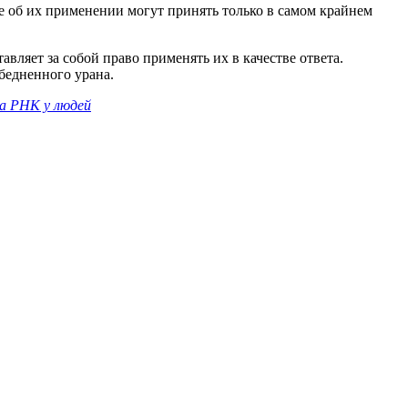
е об их применении могут принять только в самом крайнем
ляет за собой право применять их в качестве ответа.
бедненного урана.
а РНК у людей