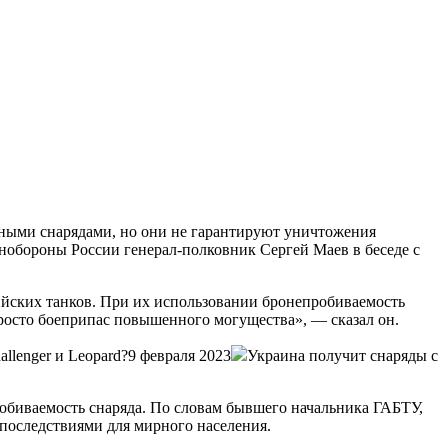
йными снарядами, но они не гарантируют уничтожения
обороны России генерал-полковник Сергей Маев в беседе с
ийских танков. При их использовании бронепробиваемость
просто боеприпас повышенного могущества», — сказал он.
llenger и Leopard?9 февраля 2023
Украина получит снаряды с
пробиваемость снаряда. По словам бывшего начальника ГАБТУ,
последствиями для мирного населения.