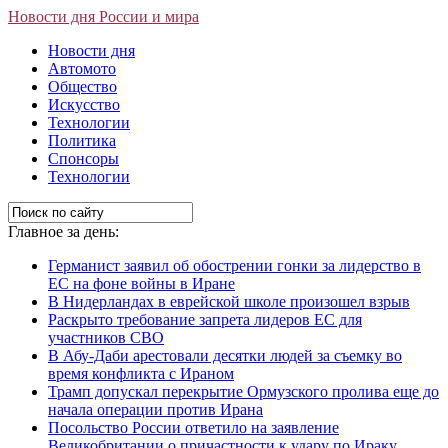
Новости дня России и мира
Новости дня
Автомото
Общество
Искусство
Технологии
Политика
Спонсоры
Технологии
Главное за день:
Германист заявил об обострении гонки за лидерство в
ЕС на фоне войны в Иране
В Нидерландах в еврейской школе произошел взрыв
Раскрыто требование запрета лидеров ЕС для
участников СВО
В Абу-Даби арестовали десятки людей за съемку во
время конфликта с Ираном
Трамп допускал перекрытие Ормузского пролива еще до
начала операции против Ирана
Посольство России ответило на заявление
Великобритании о причастности к удару по Ираку