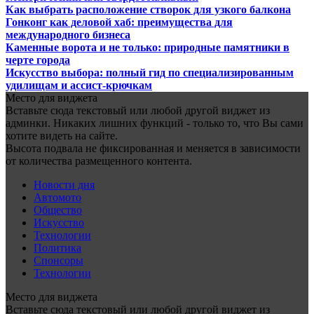
Как выбрать расположение створок для узкого балкона
Гонконг как деловой хаб: преимущества для
международного бизнеса
Каменные ворота и не только: природные памятники в
черте города
Искусство выбора: полный гид по специализированным
удилищам и ассист-крючкам
Место для виджета
Вставьте сюда текстовый или любой другой виджет из
админки. Никаких лишних функций - только то, что Вы сами
хотите видеть на сайте.
Высота подвала не фиксированная и меняется в зависимости
от количества размещенного контента.
Новости дня
Автомото
Общество
Искусство
Технологии
Политика
Спонсоры
Технологии
Место для виджета
Вставьте сюда текстовый или любой другой виджет из