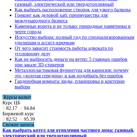
газовый, электрический или твердотопливный
Как выбрать расположение створок для узкого балкона
Гонконг как деловой хаб: преимущества для
международного бизнеса
Каменные ворота и не только: природные памятники в
черте города
Искусство выбора: полный гид по специализированным
удилищам и ассист-крючкам
От чего зависит стоимость работы адвоката по
уголовному делу
Как не выбросить деньги на ветер: 5 главных ошибок
при заказе 3D-стикеров
Металлопластиковая фурнитура для карнизов: почему
это «золотая середина» и как подобрать без ошибок
Гардеробная комната: виды, планировка и критерии
выбора
Курсы валют
Курс ЦБ
$
82.17
€
94.84
Биржевой курс
$
82.52
€
95.39
Свежие записи
Как выбрать котел для отопления частного дома: газовый,
электрический или твердотопливный