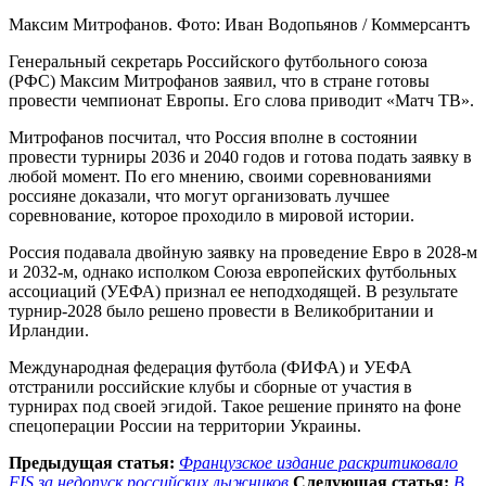
Максим Митрофанов. Фото: Иван Водопьянов / Коммерсантъ
Генеральный секретарь Российского футбольного союза
(РФС) Максим Митрофанов заявил, что в стране готовы
провести чемпионат Европы. Его слова приводит «Матч ТВ».
Митрофанов посчитал, что Россия вполне в состоянии
провести турниры 2036 и 2040 годов и готова подать заявку в
любой момент. По его мнению, своими соревнованиями
россияне доказали, что могут организовать лучшее
соревнование, которое проходило в мировой истории.
Россия подавала двойную заявку на проведение Евро в 2028-м
и 2032-м, однако исполком Союза европейских футбольных
ассоциаций (УЕФА) признал ее неподходящей. В результате
турнир-2028 было решено провести в Великобритании и
Ирландии.
Международная федерация футбола (ФИФА) и УЕФА
отстранили российские клубы и сборные от участия в
турнирах под своей эгидой. Такое решение принято на фоне
спецоперации России на территории Украины.
Предыдущая статья:
Французское издание раскритиковало
FIS за недопуск российских лыжников
Следующая статья:
В