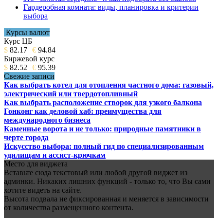
Гардеробная комната: виды, планировка и критерии
выбора
Курсы валют
Курс ЦБ
$
82.17
€
94.84
Биржевой курс
$
82.52
€
95.39
Свежие записи
Как выбрать котел для отопления частного дома: газовый,
электрический или твердотопливный
Как выбрать расположение створок для узкого балкона
Гонконг как деловой хаб: преимущества для
международного бизнеса
Каменные ворота и не только: природные памятники в
черте города
Искусство выбора: полный гид по специализированным
удилищам и ассист-крючкам
Место для виджета
Вставьте сюда текстовый или любой другой виджет из
админки. Никаких лишних функций - только то, что Вы сами
хотите видеть на сайте.
Высота подвала не фиксированная и меняется в зависимости
от количества размещенного контента.