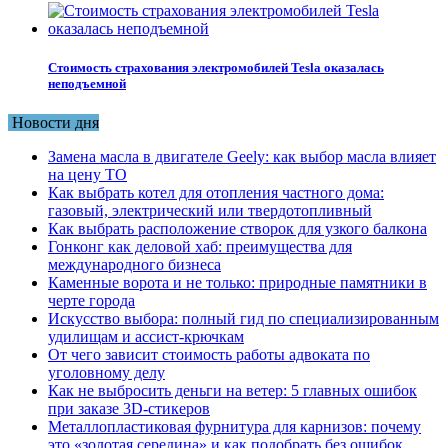
Стоимость страхования электромобилей Tesla оказалась
неподъемной
Новости дня
Замена масла в двигателе Geely: как выбор масла влияет
на цену ТО
Как выбрать котел для отопления частного дома:
газовый, электрический или твердотопливный
Как выбрать расположение створок для узкого балкона
Гонконг как деловой хаб: преимущества для
международного бизнеса
Каменные ворота и не только: природные памятники в
черте города
Искусство выбора: полный гид по специализированным
удилищам и ассист-крючкам
От чего зависит стоимость работы адвоката по
уголовному делу
Как не выбросить деньги на ветер: 5 главных ошибок
при заказе 3D-стикеров
Металлопластиковая фурнитура для карнизов: почему
это «золотая середина» и как подобрать без ошибок