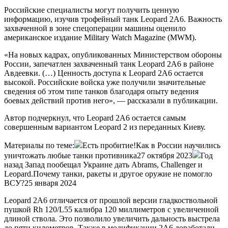
Российские специалисты могут получить ценную
информацию, изучив трофейный танк Leopard 2A6. Важность
захваченной в зоне спецоперации машины оценило
американское издание Military Watch Magazine (MWM).
«На новых кадрах, опубликованных Министерством обороны
России, запечатлен захваченный танк Leopard 2A6 в районе
Авдеевки. (…) Ценность доступа к Leopard 2A6 остается
высокой. Российские войска уже получили значительные
сведения об этом типе танков благодаря опыту ведения
боевых действий против него», — рассказали в публикации.
Автор подчеркнул, что Leopard 2A6 остается самым
совершенным вариантом Leopard 2 из переданных Киеву.
Материалы по теме:
Есть пробитие!Как в России научились
уничтожать любые танки противника27 октября 2023
Год
назад Запад пообещал Украине дать Abrams, Challenger и
Leopard.Почему танки, ракеты и другое оружие не помогло
ВСУ?25 января 2024
Leopard 2A6 отличается от прошлой версии гладкоствольной
пушкой Rh 120/L55 калибра 120 миллиметров с увеличенной
длиной ствола. Это позволило увеличить дальность выстрела
до пяти километров. Также в модификации 2A6 доработали