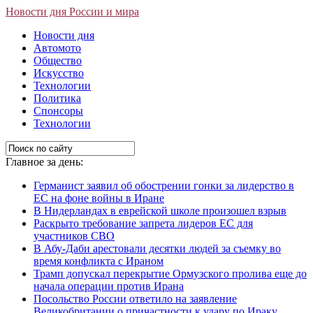
Новости дня России и мира
Новости дня
Автомото
Общество
Искусство
Технологии
Политика
Спонсоры
Технологии
Главное за день:
Германист заявил об обострении гонки за лидерство в
ЕС на фоне войны в Иране
В Нидерландах в еврейской школе произошел взрыв
Раскрыто требование запрета лидеров ЕС для
участников СВО
В Абу-Даби арестовали десятки людей за съемку во
время конфликта с Ираном
Трамп допускал перекрытие Ормузского пролива еще до
начала операции против Ирана
Посольство России ответило на заявление
Великобритании о причастности к удару по Ираку