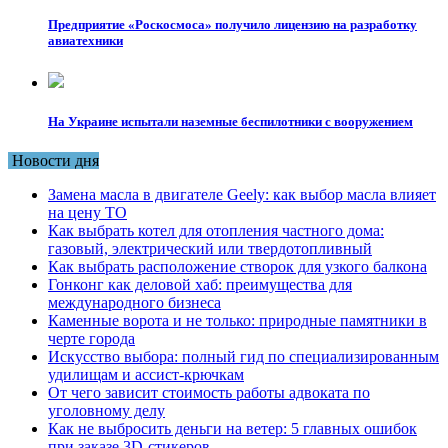
Предприятие «Роскосмоса» получило лицензию на разработку
авиатехники
На Украине испытали наземные беспилотники с вооружением
Новости дня
Замена масла в двигателе Geely: как выбор масла влияет
на цену ТО
Как выбрать котел для отопления частного дома:
газовый, электрический или твердотопливный
Как выбрать расположение створок для узкого балкона
Гонконг как деловой хаб: преимущества для
международного бизнеса
Каменные ворота и не только: природные памятники в
черте города
Искусство выбора: полный гид по специализированным
удилищам и ассист-крючкам
От чего зависит стоимость работы адвоката по
уголовному делу
Как не выбросить деньги на ветер: 5 главных ошибок
при заказе 3D-стикеров