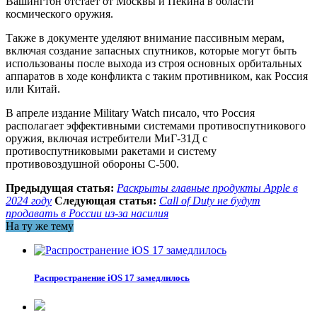
Вашингтон отстает от Москвы и Пекина в области
космического оружия.
Также в документе уделяют внимание пассивным мерам,
включая создание запасных спутников, которые могут быть
использованы после выхода из строя основных орбитальных
аппаратов в ходе конфликта с таким противником, как Россия
или Китай.
В апреле издание Military Watch писало, что Россия
располагает эффективными системами противоспутникового
оружия, включая истребители МиГ-31Д с
противоспутниковыми ракетами и систему
противовоздушной обороны С-500.
Предыдущая статья:
Раскрыты главные продукты Apple в
2024 году
Следующая статья:
Call of Duty не будут
продавать в России из-за насилия
На ту же тему
Распространение iOS 17 замедлилось