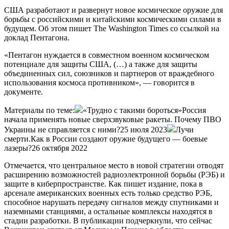
США разработают и развернут новое космическое оружие для
борьбы с российскими и китайскими космическими силами в
будущем. Об этом пишет The Washington Times со ссылкой на
доклад Пентагона.
«Пентагон нуждается в совместном военном космическом
потенциале для защиты США, (…) а также для защиты
объединенных сил, союзников и партнеров от враждебного
использования космоса противником», — говорится в
документе.
Материалы по теме:
«Трудно с такими бороться»Россия
начала применять новые сверхзвуковые ракеты. Почему ПВО
Украины не справляется с ними?25 июля 2023
Лучи
смерти.Как в России создают оружие будущего — боевые
лазеры?26 октября 2022
Отмечается, что центральное место в новой стратегии отводят
расширению возможностей радиоэлектронной борьбы (РЭБ) и
защите в киберпространстве. Как пишет издание, пока в
арсенале американских военных есть только средство РЭБ,
способное нарушать передачу сигналов между спутниками и
наземными станциями, а остальные комплексы находятся в
стадии разработки. В публикации подчеркнули, что сейчас