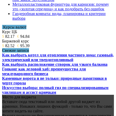
Металлопластиковая фурнитура для карнизов: почему
это «золотая середина» и как подобрать без ошибок
Гардеробная комната: виды, планировка и критерии
выбора
Курсы валют
Курс ЦБ
$
82.17
€
94.84
Биржевой курс
$
82.52
€
95.39
Свежие записи
Как выбрать котел для отопления частного дома: газовый,
электрический или твердотопливный
Как выбрать расположение створок для узкого балкона
Гонконг как деловой хаб: преимущества для
международного бизнеса
Каменные ворота и не только: природные памятники в
черте города
Искусство выбора: полный гид по специализированным
удилищам и ассист-крючкам
Место для виджета
Вставьте сюда текстовый или любой другой виджет из
админки. Никаких лишних функций - только то, что Вы сами
хотите видеть на сайте.
Высота подвала не фиксированная и меняется в зависимости