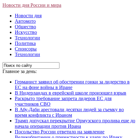
Новости дня России и мира
Новости дня
Автомото
Общество
Искусство
Технологии
Политика
Спонсоры
Технологии
Главное за день:
Германист заявил об обострении гонки за лидерство в
ЕС на фоне войны в Иране
В Нидерландах в еврейской школе произошел взрыв
Раскрыто требование запрета лидеров ЕС для
участников СВО
В Абу-Даби арестовали десятки людей за съемку во
время конфликта с Ираном
Трамп допускал перекрытие Ормузского пролива еще до
начала операции против Ирана
Посольство России ответило на заявление
Великобритании о причастности к удару по Ираку