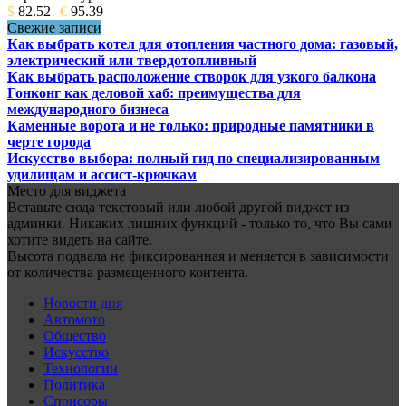
$
82.52
€
95.39
Свежие записи
Как выбрать котел для отопления частного дома: газовый,
электрический или твердотопливный
Как выбрать расположение створок для узкого балкона
Гонконг как деловой хаб: преимущества для
международного бизнеса
Каменные ворота и не только: природные памятники в
черте города
Искусство выбора: полный гид по специализированным
удилищам и ассист-крючкам
Место для виджета
Вставьте сюда текстовый или любой другой виджет из
админки. Никаких лишних функций - только то, что Вы сами
хотите видеть на сайте.
Высота подвала не фиксированная и меняется в зависимости
от количества размещенного контента.
Новости дня
Автомото
Общество
Искусство
Технологии
Политика
Спонсоры