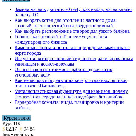
Замена масла в двигателе Geely: как выбор масла влияет
на цену ТО
Как выбрать котел для отопления частного дома:
газовый, электрический или твердотопливный
Как выбрать расположение створок для узкого балкона
Гонконг как деловой хаб: преимущества для
международного бизнеса
Каменные ворота и не только: природные памятники в
черте города
Искусство выбора: полный гид по специализированным
удилищам и ассист-крючкам
От чего зависит стоимость работы адвоката по
уголовному делу
Как не выбросить деньги на ветер: 5 главных ошибок
при заказе 3D-стикеров
Металлопластиковая фурнитура для карнизов: почему
это «золотая середина» и как подобрать без ошибок
Гардеробная комната: виды, планировка и критерии
выбора
Курсы валют
Курс ЦБ
$
82.17
€
94.84
Биржевой курс