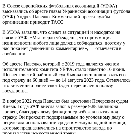
В Союзе европейских футбольных ассоциаций (УЕФА)
высказались об аресте главы Украинской ассоциации футбола
(УАФ) Андрея Павелко. Комментарий пресс-службы
организации приводит ТАСС.
В УЕФА заявили, что следят за ситуацией и находятся на
связи с УАФ. «Мы твердо убеждены, что презумпция
невиновности любого лица должна соблюдаться, поэтому у
нас пока нет дальнейших комментариев», — отмечается в
сообщении.
Об аресте Павелко, который с 2019 года является членом
исполнительного комитета УЕФА, стало известно 16 июня.
Шевченковский районный суд Львова постановил взять его
под стражу на 60 дней — до 14 августа 2023 года. Отмечалось,
что внесенный ранее залог будет перечислен в пользу
государства.
В ноябре 2022 года Павелко был арестован Печерским судом
Киева. Тогда УАФ внесла залог в размере 9,88 миллиона
гривен, благодаря чему функционер избежал взятия под
стражу. Он проходит подозреваемым по уголовному делу о
нецелевом использовании средств международной помощи,
которые предназначались на строительство завода по
производству искусственной травы.