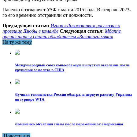
Павелко возглавляет УАФ с марта 2015 года. В феврале 2023-
го его временно отстранили от должности.
Предыдущая статья:
Игрок «Локомотива» рассказал о
прозвище Дзюбы в команде
Следующая статья:
Мбаппе
оценил шансы стать обладателем «Золотого мяча»
На ту же тему
Международный союз конькобежцев выпустил заявление после
крушения самолета в США
Лучшая теннисистка России обыграла первую ракетку Украины
на турнире WTA
Ломаченко объяснил слезы после поражения от американца
Новости дня