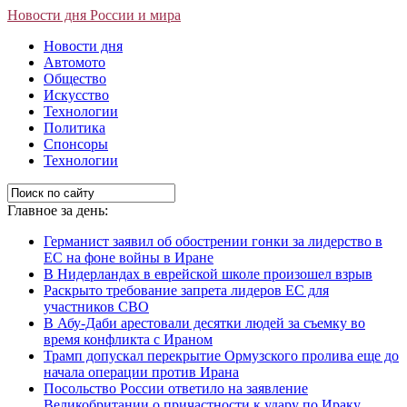
Новости дня России и мира
Новости дня
Автомото
Общество
Искусство
Технологии
Политика
Спонсоры
Технологии
Главное за день:
Германист заявил об обострении гонки за лидерство в
ЕС на фоне войны в Иране
В Нидерландах в еврейской школе произошел взрыв
Раскрыто требование запрета лидеров ЕС для
участников СВО
В Абу-Даби арестовали десятки людей за съемку во
время конфликта с Ираном
Трамп допускал перекрытие Ормузского пролива еще до
начала операции против Ирана
Посольство России ответило на заявление
Великобритании о причастности к удару по Ираку