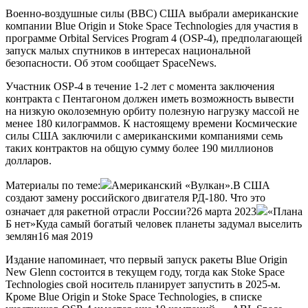
Военно-воздушные силы (ВВС) США выбрали американские
компании Blue Origin и Stoke Space Technologies для участия в
программе Orbital Services Program 4 (OSP-4), предполагающей
запуск малых спутников в интересах национальной
безопасности. Об этом сообщает SpaceNews.
Участник OSP-4 в течение 1-2 лет с момента заключения
контракта с Пентагоном должен иметь возможность вывести
на низкую околоземную орбиту полезную нагрузку массой не
менее 180 килограммов. К настоящему времени Космические
силы США заключили с американскими компаниями семь
таких контрактов на общую сумму более 190 миллионов
долларов.
Материалы по теме:
Американский «Вулкан».В США
создают замену российского двигателя РД-180. Что это
означает для ракетной отрасли России?26 марта 2023
«Плана
Б нет»Куда самый богатый человек планеты задумал выселить
землян16 мая 2019
Издание напоминает, что первый запуск ракеты Blue Origin
New Glenn состоится в текущем году, тогда как Stoke Space
Technologies свой носитель планирует запустить в 2025-м.
Кроме Blue Origin и Stoke Space Technologies, в списке