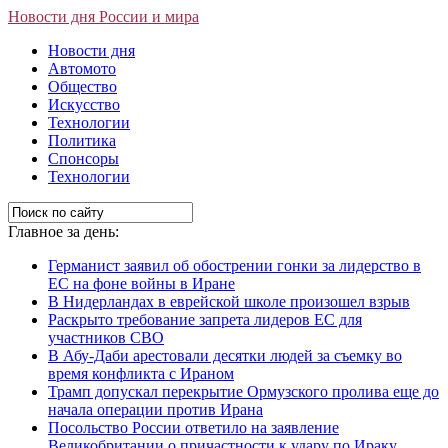
Новости дня России и мира
Новости дня
Автомото
Общество
Искусство
Технологии
Политика
Спонсоры
Технологии
Главное за день:
Германист заявил об обострении гонки за лидерство в
ЕС на фоне войны в Иране
В Нидерландах в еврейской школе произошел взрыв
Раскрыто требование запрета лидеров ЕС для
участников СВО
В Абу-Даби арестовали десятки людей за съемку во
время конфликта с Ираном
Трамп допускал перекрытие Ормузского пролива еще до
начала операции против Ирана
Посольство России ответило на заявление
Великобритании о причастности к удару по Ираку