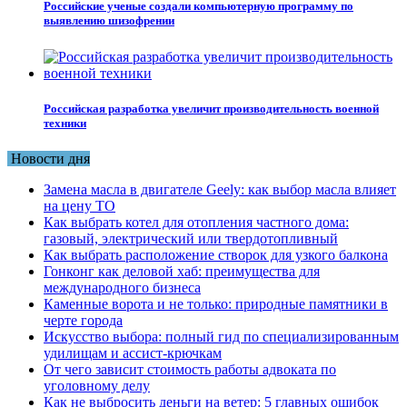
Российские ученые создали компьютерную программу по
выявлению шизофрении
Российская разработка увеличит производительность военной
техники
Новости дня
Замена масла в двигателе Geely: как выбор масла влияет
на цену ТО
Как выбрать котел для отопления частного дома:
газовый, электрический или твердотопливный
Как выбрать расположение створок для узкого балкона
Гонконг как деловой хаб: преимущества для
международного бизнеса
Каменные ворота и не только: природные памятники в
черте города
Искусство выбора: полный гид по специализированным
удилищам и ассист-крючкам
От чего зависит стоимость работы адвоката по
уголовному делу
Как не выбросить деньги на ветер: 5 главных ошибок