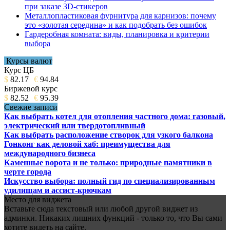
при заказе 3D-стикеров
Металлопластиковая фурнитура для карнизов: почему
это «золотая середина» и как подобрать без ошибок
Гардеробная комната: виды, планировка и критерии
выбора
Курсы валют
Курс ЦБ
$
82.17
€
94.84
Биржевой курс
$
82.52
€
95.39
Свежие записи
Как выбрать котел для отопления частного дома: газовый,
электрический или твердотопливный
Как выбрать расположение створок для узкого балкона
Гонконг как деловой хаб: преимущества для
международного бизнеса
Каменные ворота и не только: природные памятники в
черте города
Искусство выбора: полный гид по специализированным
удилищам и ассист-крючкам
Место для виджета
Вставьте сюда текстовый или любой другой виджет из
админки. Никаких лишних функций - только то, что Вы сами
хотите видеть на сайте.