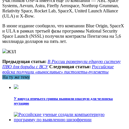
участников OSP-4 имеется еще 10 компаний — ABL Space
Systems, Aevum, Astra, Firefly Aerospace, Northrop Grumman,
Relativity Space, Rocket Lab, SpaceX, United Launch Alliance
(ULA) и X-Bow.
В июне издание сообщило, что компании Blue Origin, SpaceX
и ULA в рамках третьей фазы программы National Security
Space Launch (NSSL) получили контракты Пентагона на 5,6
миллиарда долларов на пять лет.
ЖЗЛ
Предыдущая статья:
В России развернули единую систему
ПВО для борьбы с ВСУ
Следующая статья:
Российские
войска получили «выносливые» пистолеты-пулеметы
На ту же тему
У вируса птичьего гриппа выявили опасную для человека
мутацию