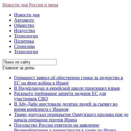
Новости дня России и мира
Новости дня
Автомото
Общество
Искусство
Технологии
Политика
Спонсоры
Технологии
Главное за день:
Германист заявил об обострении гонки за лидерство в
ЕС на фоне войны в Иране
В Нидерландах в еврейской школе произошел взрыв
Раскрыто требование запрета лидеров ЕС для
участников СВО
В Абу-Даби арестовали десятки людей за съемку во
время конфликта с Ираном
Трамп допускал перекрытие Ормузского пролива еще до
начала операции против Ирана
Посольство России ответило на заявление
Великобритании о причастности к удару по Ираку