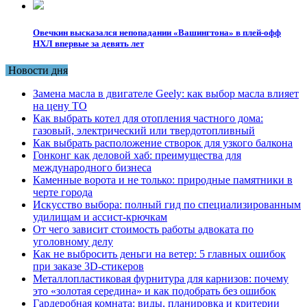
Овечкин высказался непопадании «Вашингтона» в плей-офф
НХЛ впервые за девять лет
Новости дня
Замена масла в двигателе Geely: как выбор масла влияет
на цену ТО
Как выбрать котел для отопления частного дома:
газовый, электрический или твердотопливный
Как выбрать расположение створок для узкого балкона
Гонконг как деловой хаб: преимущества для
международного бизнеса
Каменные ворота и не только: природные памятники в
черте города
Искусство выбора: полный гид по специализированным
удилищам и ассист-крючкам
От чего зависит стоимость работы адвоката по
уголовному делу
Как не выбросить деньги на ветер: 5 главных ошибок
при заказе 3D-стикеров
Металлопластиковая фурнитура для карнизов: почему
это «золотая середина» и как подобрать без ошибок
Гардеробная комната: виды, планировка и критерии