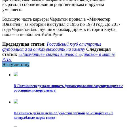
выразили соболезнования родственникам и друзьям
умершего.
Большую часть карьеры Чарльтон провел в «Манчестер
Юнайтед», за который выступал с 1956 по 1973 год. До 2017
года Чарльтон был лучшим бомбардиром в истории клуба,
пока его не обошел Уэйн Руни.
Предыдущая статья:
Российский клуб отстранил
футболиста за отказ выходить на замену
Следующая
статья:
«Локомотив» сыграл вничью с «Динамо» в матче
РПЛ
На ту же тему
В Латвии передумали лишать финансирования соревнующихся с
россиянами спортсменов
Появились детали дела об участии легионера «Спартака» в
контрабанде наркотиков