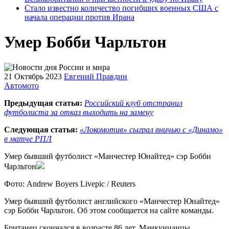
Стало известно количество погибших военных США с
начала операции против Ирана
Умер Бобби Чарльтон
21 Октябрь 2023
Евгений Правдин
Автомото
Предыдущая статья:
Российский клуб отстранил
футболиста за отказ выходить на замену
Следующая статья:
«Локомотив» сыграл вничью с «Динамо»
в матче РПЛ
Умер бывший футболист «Манчестер Юнайтед» сэр Бобби
Чарльтон
Фото: Andrew Boyers Livepic / Reuters
Умер бывший футболист английского «Манчестер Юнайтед»
сэр Бобби Чарльтон. Об этом сообщается на сайте команды.
Британец скончался в возрасте 86 лет. Манкунианцы