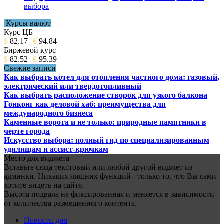
выбора
Курсы валют
Курс ЦБ
$
82.17
€
94.84
Биржевой курс
$
82.52
€
95.39
Свежие записи
Как выбрать котел для отопления частного дома: газовый,
электрический или твердотопливный
Как выбрать расположение створок для узкого балкона
Гонконг как деловой хаб: преимущества для
международного бизнеса
Каменные ворота и не только: природные памятники в
черте города
Искусство выбора: полный гид по специализированным
удилищам и ассист-крючкам
Место для виджета
Вставьте сюда текстовый или любой другой виджет из
админки. Никаких лишних функций - только то, что Вы сами
хотите видеть на сайте.
Высота подвала не фиксированная и меняется в зависимости
от количества размещенного контента.
Новости дня