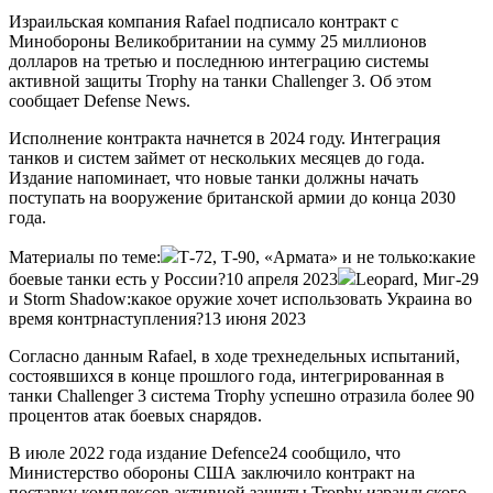
Израильская компания Rafael подписало контракт с
Минобороны Великобритании на сумму 25 миллионов
долларов на третью и последнюю интеграцию системы
активной защиты Trophy на танки Challenger 3. Об этом
сообщает Defense News.
Исполнение контракта начнется в 2024 году. Интеграция
танков и систем займет от нескольких месяцев до года.
Издание напоминает, что новые танки должны начать
поступать на вооружение британской армии до конца 2030
года.
Материалы по теме:
Т-72, Т-90, «Армата» и не только:какие
боевые танки есть у России?10 апреля 2023
Leopard, Миг-29
и Storm Shadow:какое оружие хочет использовать Украина во
время контрнаступления?13 июня 2023
Согласно данным Rafael, в ходе трехнедельных испытаний,
состоявшихся в конце прошлого года, интегрированная в
танки Challenger 3 система Trophy успешно отразила более 90
процентов атак боевых снарядов.
В июле 2022 года издание Defence24 сообщило, что
Министерство обороны США заключило контракт на
поставку комплексов активной защиты Trophy израильского