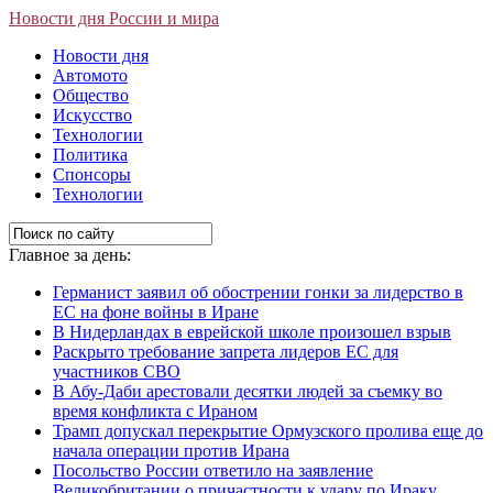
Новости дня России и мира
Новости дня
Автомото
Общество
Искусство
Технологии
Политика
Спонсоры
Технологии
Главное за день:
Германист заявил об обострении гонки за лидерство в
ЕС на фоне войны в Иране
В Нидерландах в еврейской школе произошел взрыв
Раскрыто требование запрета лидеров ЕС для
участников СВО
В Абу-Даби арестовали десятки людей за съемку во
время конфликта с Ираном
Трамп допускал перекрытие Ормузского пролива еще до
начала операции против Ирана
Посольство России ответило на заявление
Великобритании о причастности к удару по Ираку