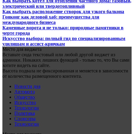
Как выбрать котел для отопления частного дома: газовый,
электрический или твердотопливный
Как выбрать расположение створок для узкого балкона
Гонконг как деловой хаб: преимущества для
международного бизнеса
Каменные ворота и не только: природные памятники в
черте города
Искусство выбора: полный гид по специализированным
удилищам и ассист-крючкам
Место для виджета
Вставьте сюда текстовый или любой другой виджет из
админки. Никаких лишних функций - только то, что Вы сами
хотите видеть на сайте.
Высота подвала не фиксированная и меняется в зависимости
от количества размещенного контента.
Новости дня
Автомото
Общество
Искусство
Технологии
Политика
Спонсоры
Технологии