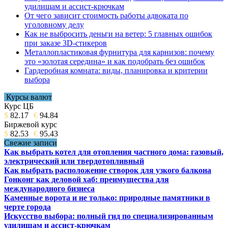
удилищам и ассист-крючкам
От чего зависит стоимость работы адвоката по
уголовному делу
Как не выбросить деньги на ветер: 5 главных ошибок
при заказе 3D-стикеров
Металлопластиковая фурнитура для карнизов: почему
это «золотая середина» и как подобрать без ошибок
Гардеробная комната: виды, планировка и критерии
выбора
Курсы валют
Курс ЦБ
$
82.17
€
94.84
Биржевой курс
$
82.53
€
95.43
Свежие записи
Как выбрать котел для отопления частного дома: газовый,
электрический или твердотопливный
Как выбрать расположение створок для узкого балкона
Гонконг как деловой хаб: преимущества для
международного бизнеса
Каменные ворота и не только: природные памятники в
черте города
Искусство выбора: полный гид по специализированным
удилищам и ассист-крючкам