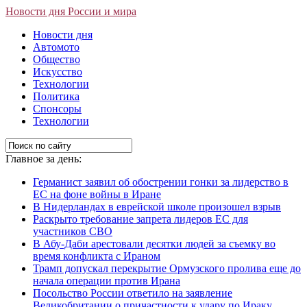
Новости дня России и мира
Новости дня
Автомото
Общество
Искусство
Технологии
Политика
Спонсоры
Технологии
Главное за день:
Германист заявил об обострении гонки за лидерство в
ЕС на фоне войны в Иране
В Нидерландах в еврейской школе произошел взрыв
Раскрыто требование запрета лидеров ЕС для
участников СВО
В Абу-Даби арестовали десятки людей за съемку во
время конфликта с Ираном
Трамп допускал перекрытие Ормузского пролива еще до
начала операции против Ирана
Посольство России ответило на заявление
Великобритании о причастности к удару по Ираку