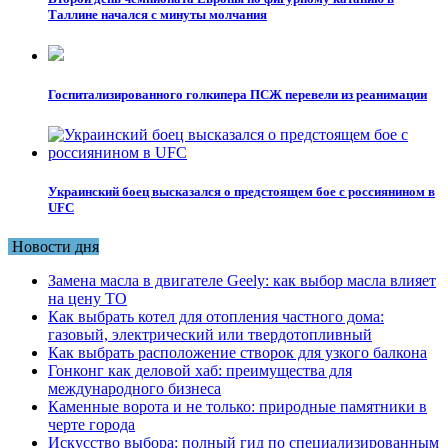
Таллине начался с минуты молчания
Госпитализированного голкипера ПСЖ перевели из реанимации
Украинский боец высказался о предстоящем бое с россиянином в
UFC
Новости дня
Замена масла в двигателе Geely: как выбор масла влияет
на цену ТО
Как выбрать котел для отопления частного дома:
газовый, электрический или твердотопливный
Как выбрать расположение створок для узкого балкона
Гонконг как деловой хаб: преимущества для
международного бизнеса
Каменные ворота и не только: природные памятники в
черте города
Искусство выбора: полный гид по специализированным