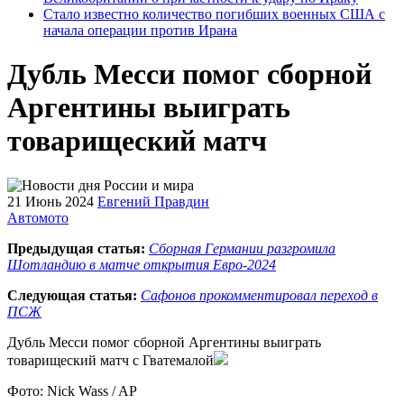
Стало известно количество погибших военных США с
начала операции против Ирана
Дубль Месси помог сборной
Аргентины выиграть
товарищеский матч
21 Июнь 2024
Евгений Правдин
Автомото
Предыдущая статья:
Сборная Германии разгромила
Шотландию в матче открытия Евро-2024
Следующая статья:
Сафонов прокомментировал переход в
ПСЖ
Дубль Месси помог сборной Аргентины выиграть
товарищеский матч с Гватемалой
Фото: Nick Wass / AP