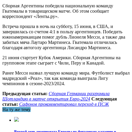
Сборная Аргентины победила национальную команду
Гватемалы в товарищеском матче. Об этом сообщает
корреспондент «Ленты.ру».
Встреча прошла в ночь на субботу, 15 июня, в США, и
завершилась со счетом 4:1 в пользу аргентинцев. Победить
южноамериканцам помог дубль Лионеля Месси, а также два
забитых мяча Лаутаро Мартинеса. Гватемала отличилась
благодаря автоголу аргентинца Лисандро Мартинеса.
21 июня стартует Кубок Америки. Сборная Аргентины на
групповом этапе сыграет с Чили, Перу и Канадой.
Ранее Месси назвал лучшую команду мира. Футболист выбрал
мадридский «Реал», так как команда выиграла Лигу
чемпионов в сезоне-2023/2024.
Предыдущая статья:
Сборная Германии разгромила
Шотландию в матче открытия Евро-2024
Следующая
статья:
Сафонов прокомментировал переход в ПСЖ
На ту же тему
Второй день чемпионата Европы по фигурному катанию в