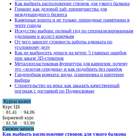
Как выбрать расположение створок для узкого балкона
Гонконг как деловой хаб: преимущества для
международного бизнеса
Каменные ворота и не только: природные памятники в
черте города
Искусство выбора: полный гид по специализированным
удилищам и ассист-крючкам
От чего зависит стоимость работы адвоката по
уголовному делу
Как не выбросить деньги на ветер: 5 главных ошибок
при заказе 3D-стикеров
Металлопластиковая фурнитура для карнизов: почему
это «золотая середина» и как подобрать без ошибок
Гардеробная комната: виды, планировка и критерии
выбора
Строительство на века: как заказать качественный
погонаж с доставкой по Подмосковью
Курсы валют
Курс ЦБ
$
81.41
€
94.06
Биржевой курс
$
81.58
€
93.99
Свежие записи
Как выбрать расположение створок для узкого балкона