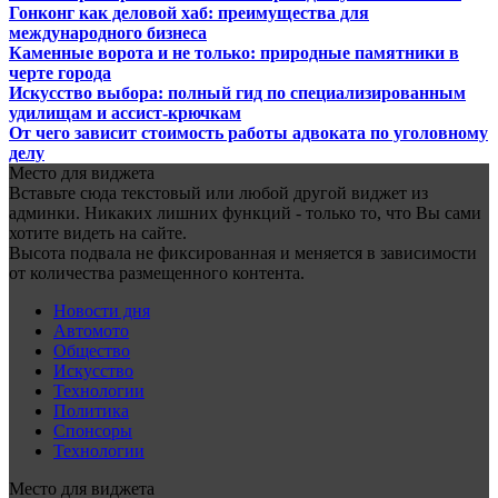
Гонконг как деловой хаб: преимущества для
международного бизнеса
Каменные ворота и не только: природные памятники в
черте города
Искусство выбора: полный гид по специализированным
удилищам и ассист-крючкам
От чего зависит стоимость работы адвоката по уголовному
делу
Место для виджета
Вставьте сюда текстовый или любой другой виджет из
админки. Никаких лишних функций - только то, что Вы сами
хотите видеть на сайте.
Высота подвала не фиксированная и меняется в зависимости
от количества размещенного контента.
Новости дня
Автомото
Общество
Искусство
Технологии
Политика
Спонсоры
Технологии
Место для виджета