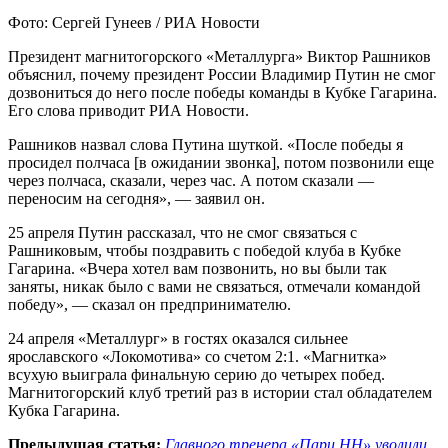
Фото: Сергей Гунеев / РИА Новости
Президент магнитогорского «Металлурга» Виктор Рашников
объяснил, почему президент России Владимир Путин не смог
дозвониться до него после победы команды в Кубке Гагарина.
Его слова приводит РИА Новости.
Рашников назвал слова Путина шуткой. «После победы я
просидел полчаса [в ожидании звонка], потом позвонили еще
через полчаса, сказали, через час. А потом сказали —
переносим на сегодня», — заявил он.
25 апреля Путин рассказал, что не смог связаться с
Рашниковым, чтобы поздравить с победой клуба в Кубке
Гагарина. «Вчера хотел вам позвонить, но вы были так
заняты, никак было с вами не связаться, отмечали командой
победу», — сказал он предпринимателю.
24 апреля «Металлург» в гостях оказался сильнее
ярославского «Локомотива» со счетом 2:1. «Магнитка»
всухую выиграла финальную серию до четырех побед.
Магнитогорский клуб третий раз в истории стал обладателем
Кубка Гагарина.
Предыдущая статья:
Главного тренера «Пари НН» уволили