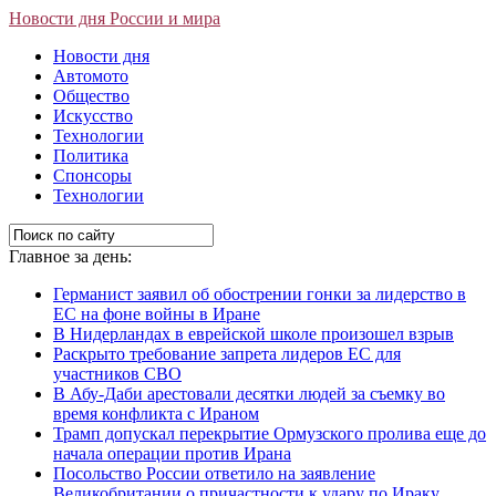
Новости дня России и мира
Новости дня
Автомото
Общество
Искусство
Технологии
Политика
Спонсоры
Технологии
Главное за день:
Германист заявил об обострении гонки за лидерство в
ЕС на фоне войны в Иране
В Нидерландах в еврейской школе произошел взрыв
Раскрыто требование запрета лидеров ЕС для
участников СВО
В Абу-Даби арестовали десятки людей за съемку во
время конфликта с Ираном
Трамп допускал перекрытие Ормузского пролива еще до
начала операции против Ирана
Посольство России ответило на заявление
Великобритании о причастности к удару по Ираку