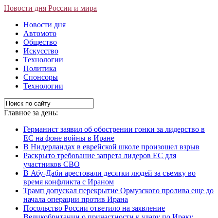
Новости дня России и мира
Новости дня
Автомото
Общество
Искусство
Технологии
Политика
Спонсоры
Технологии
Главное за день:
Германист заявил об обострении гонки за лидерство в
ЕС на фоне войны в Иране
В Нидерландах в еврейской школе произошел взрыв
Раскрыто требование запрета лидеров ЕС для
участников СВО
В Абу-Даби арестовали десятки людей за съемку во
время конфликта с Ираном
Трамп допускал перекрытие Ормузского пролива еще до
начала операции против Ирана
Посольство России ответило на заявление
Великобритании о причастности к удару по Ираку