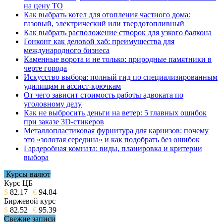
на цену ТО
Как выбрать котел для отопления частного дома:
газовый, электрический или твердотопливный
Как выбрать расположение створок для узкого балкона
Гонконг как деловой хаб: преимущества для
международного бизнеса
Каменные ворота и не только: природные памятники в
черте города
Искусство выбора: полный гид по специализированным
удилищам и ассист-крючкам
От чего зависит стоимость работы адвоката по
уголовному делу
Как не выбросить деньги на ветер: 5 главных ошибок
при заказе 3D-стикеров
Металлопластиковая фурнитура для карнизов: почему
это «золотая середина» и как подобрать без ошибок
Гардеробная комната: виды, планировка и критерии
выбора
Курсы валют
Курс ЦБ
$
82.17
€
94.84
Биржевой курс
$
82.52
€
95.39
Свежие записи