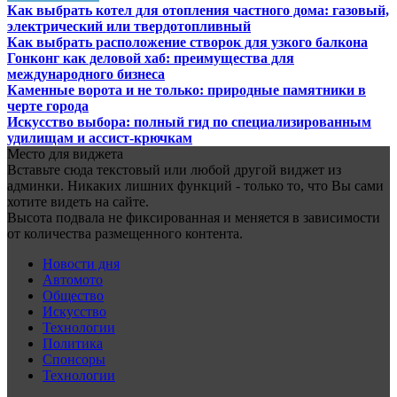
Как выбрать котел для отопления частного дома: газовый,
электрический или твердотопливный
Как выбрать расположение створок для узкого балкона
Гонконг как деловой хаб: преимущества для
международного бизнеса
Каменные ворота и не только: природные памятники в
черте города
Искусство выбора: полный гид по специализированным
удилищам и ассист-крючкам
Место для виджета
Вставьте сюда текстовый или любой другой виджет из
админки. Никаких лишних функций - только то, что Вы сами
хотите видеть на сайте.
Высота подвала не фиксированная и меняется в зависимости
от количества размещенного контента.
Новости дня
Автомото
Общество
Искусство
Технологии
Политика
Спонсоры
Технологии