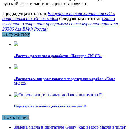
русский язык и частичная русская озвучка.
Предыдущая статья:
Выпущена первая китайская ОС с
открытым исходным кодом
Следующая статья:
Стало
известно о закрытии программы стелс-корветов проекта
20386 для ВМФ России
На ту же тему
«Ростех» рассказал о доработке «Панциря-СМ-СВ»
«Роскосмос» впервые показал повреждение корабля «Союз
МС-22»
Опровергнута польза добавок витамина D
Новости дня
Замена масла в двигателе Geely: как выбор масла влияет