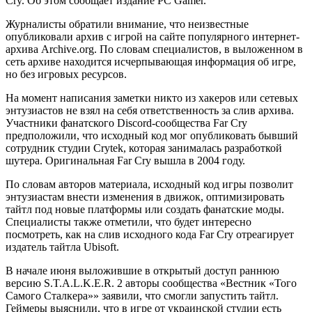
Cry. Об этом сообщает издание PC Gamer.
Журналисты обратили внимание, что неизвестные
опубликовали архив с игрой на сайте популярного интернет-
архива Archive.org. По словам специалистов, в выложенном в
сеть архиве находится исчерпывающая информация об игре,
но без игровых ресурсов.
На момент написания заметки никто из хакеров или сетевых
энтузиастов не взял на себя ответственность за слив архива.
Участники фанатского Discord-сообщества Far Cry
предположили, что исходный код мог опубликовать бывший
сотрудник студии Crytek, которая занималась разработкой
шутера. Оригинальная Far Cry вышла в 2004 году.
По словам авторов материала, исходный код игры позволит
энтузиастам внести изменения в движок, оптимизировать
тайтл под новые платформы или создать фанатские моды.
Специалисты также отметили, что будет интересно
посмотреть, как на слив исходного кода Far Cry отреагирует
издатель тайтла Ubisoft.
В начале июня выложившие в открытый доступ раннюю
версию S.T.A.L.K.E.R. 2 авторы сообщества «Вестник «Того
Самого Сталкера»» заявили, что смогли запустить тайтл.
Геймеры выяснили, что в игре от украинской студии есть