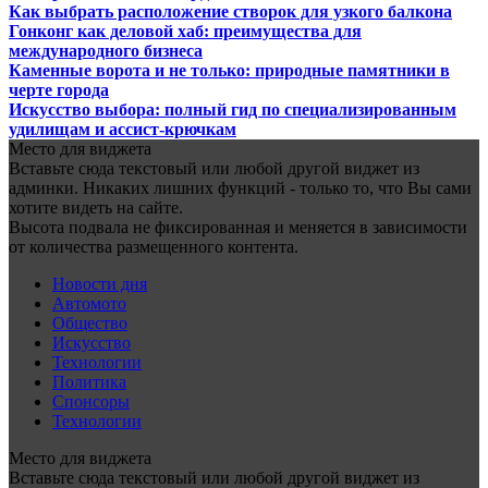
Как выбрать расположение створок для узкого балкона
Гонконг как деловой хаб: преимущества для
международного бизнеса
Каменные ворота и не только: природные памятники в
черте города
Искусство выбора: полный гид по специализированным
удилищам и ассист-крючкам
Место для виджета
Вставьте сюда текстовый или любой другой виджет из
админки. Никаких лишних функций - только то, что Вы сами
хотите видеть на сайте.
Высота подвала не фиксированная и меняется в зависимости
от количества размещенного контента.
Новости дня
Автомото
Общество
Искусство
Технологии
Политика
Спонсоры
Технологии
Место для виджета
Вставьте сюда текстовый или любой другой виджет из