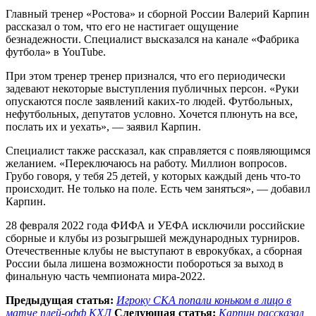
Главный тренер «Ростова» и сборной России Валерий Карпин
рассказал о том, что его не настигает ощущение
безнадежности. Специалист высказался на канале «Фабрика
футбола» в YouTube.
При этом тренер тренер признался, что его периодически
задевают некоторые выступления публичных персон. «Руки
опускаются после заявлений каких-то людей. Футбольных,
нефутбольных, депутатов условно. Хочется плюнуть на все,
послать их и уехать», — заявил Карпин.
Специалист также рассказал, как справляется с появляющимся
желанием. «Переключаюсь на работу. Миллион вопросов.
Грубо говоря, у тебя 25 детей, у которых каждый день что-то
происходит. Не только на поле. Есть чем заняться», — добавил
Карпин.
28 февраля 2022 года ФИФА и УЕФА исключили российские
сборные и клубы из розыгрышей международных турниров.
Отечественные клубы не выступают в еврокубках, а сборная
России была лишена возможности побороться за выход в
финальную часть чемпионата мира-2022.
Предыдущая статья:
Игроку СКА попали коньком в лицо в
матче плей-офф КХЛ
Следующая статья:
Карпин рассказал