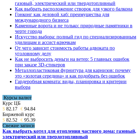
газовый, электрический или твердотопливный
Как выбрать расположение створок для узкого балкона
Гонконг как деловой хаб: преимущества для
международного бизнеса
Каменные ворота и не только: природные памятники в
черте города
Искусство выбора: полный гид по специализированным
удилищам и ассист-крючкам
От чего зависит стоимость работы адвоката по
уголовному делу
Как не выбросить деньги на ветер: 5 главных ошибок
при заказе 3D-стикеров
Металлопластиковая фурнитура для карнизов: почему
это «золотая середина» и как подобрать без ошибок
Гардеробная комната: виды, планировка и критерии
выбора
Курсы валют
Курс ЦБ
$
82.17
€
94.84
Биржевой курс
$
82.52
€
95.39
Свежие записи
Как выбрать котел для отопления частного дома: газовый,
электрический или твердотопливный