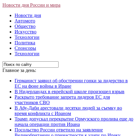
Новости дня России и мира
Новости дня
Автомото
Общество
Искусство
Технологии
Политика
Спонсоры
Технологии
Главное за день:
Германист заявил об обострении гонки за лидерство в
ЕС на фоне войны в Иране
В Нидерландах в еврейской школе произошел взрыв
Раскрыто требование запрета лидеров ЕС для
участников СВО
В Абу-Даби арестовали десятки людей за съемку во
время конфликта с Ираном
Трамп допускал перекрытие Ормузского пролива еще до
начала операции против Ирана
Посольство России ответило на заявление
Великобритании о причастности к удару по Ираку