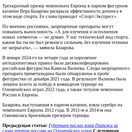
Трехкратный призер чемпионата Европы в парном фигурном
катании Вера Базарова раскрыла эффективность допинга в
этом виде спорта. Ее слова приводит «Спорт-Экспресс».
По мнению россиянки, запрещенные препараты могут
повышать выносливость. «А для изучения и исполнения
новых элементов — не думаю. У нас технический вид спорта,
каким бы ты ни был резким и сильным, без изучения техники
не запрыгать», — заявила Базарова.
В январе 2024-го на четыре года за нарушение
антидопинговых правил была дисквалифицирована
российская фигуристка Камила Валиева. Следы запрещенного
препарата триметазидина были обнаружены в пробе
фигуристки от декабря 2021 года. В результате Валиева была
лишена золота за победу в командном турнире на
Олимпийских играх 2022 года, а также титулов чемпионки
России и Европы.
Базарова, выступавшая в парном катании, взяла серебро на
чемпионате Европы 2012 года. В 2011-м и 2014-м она
становилась бронзовым призером турнира.
Предыдущая статья:
Губерниев послал мэра Парижа за
слова против россиян на Олимпийских играх
Следующая