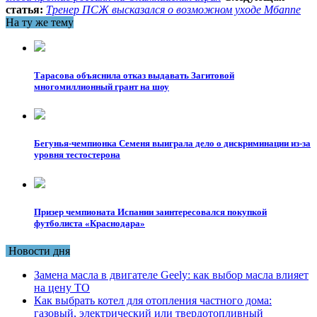
статья:
Тренер ПСЖ высказался о возможном уходе Мбаппе
На ту же тему
Тарасова объяснила отказ выдавать Загитовой
многомиллионный грант на шоу
Бегунья-чемпионка Семеня выиграла дело о дискриминации из-за
уровня тестостерона
Призер чемпионата Испании заинтересовался покупкой
футболиста «Краснодара»
Новости дня
Замена масла в двигателе Geely: как выбор масла влияет
на цену ТО
Как выбрать котел для отопления частного дома:
газовый, электрический или твердотопливный