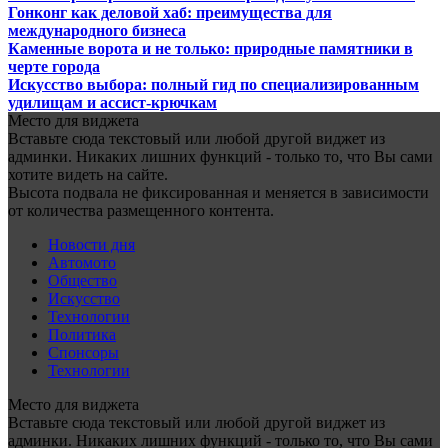
Гонконг как деловой хаб: преимущества для
международного бизнеса
Каменные ворота и не только: природные памятники в
черте города
Искусство выбора: полный гид по специализированным
удилищам и ассист-крючкам
Место для виджета
Вставьте сюда текстовый или любой другой виджет из
админки. Никаких лишних функций - только то, что Вы сами
хотите видеть на сайте.
Высота подвала не фиксированная и меняется в зависимости
от количества размещенного контента.
Новости дня
Автомото
Общество
Искусство
Технологии
Политика
Спонсоры
Технологии
Место для виджета
Вставьте сюда текстовый или любой другой виджет из
админки. Никаких лишних функций - только то, что Вы сами