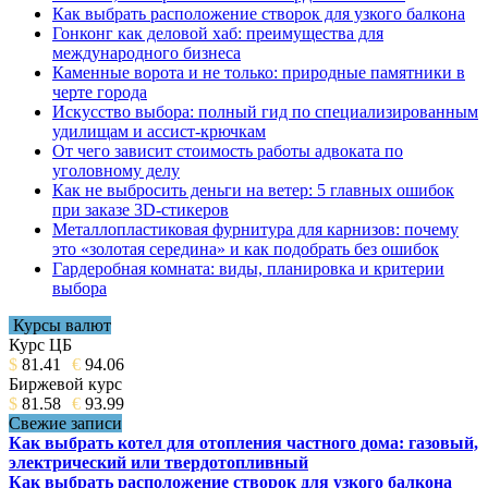
Как выбрать расположение створок для узкого балкона
Гонконг как деловой хаб: преимущества для
международного бизнеса
Каменные ворота и не только: природные памятники в
черте города
Искусство выбора: полный гид по специализированным
удилищам и ассист-крючкам
От чего зависит стоимость работы адвоката по
уголовному делу
Как не выбросить деньги на ветер: 5 главных ошибок
при заказе 3D-стикеров
Металлопластиковая фурнитура для карнизов: почему
это «золотая середина» и как подобрать без ошибок
Гардеробная комната: виды, планировка и критерии
выбора
Курсы валют
Курс ЦБ
$
81.41
€
94.06
Биржевой курс
$
81.58
€
93.99
Свежие записи
Как выбрать котел для отопления частного дома: газовый,
электрический или твердотопливный
Как выбрать расположение створок для узкого балкона