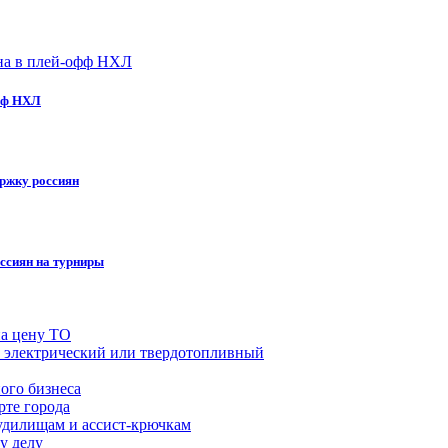
офф НХЛ
ержку россиян
оссиян на турниры
на цену ТО
й, электрический или твердотопливный
ого бизнеса
рте города
удилищам и ассист-крючкам
у делу