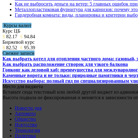
Как не выбросить деньги на ветер: 5 главных ошибок при
Металлопластиковая фурнитура для карнизов: почему это 
Гардеробная комната: виды, планировка и критерии выбо
Курсы валют
Курс ЦБ
$
82.17
€
94.84
Биржевой курс
$
82.52
€
95.39
Свежие записи
Как выбрать котел для отопления частного дома: газовый,
Как выбрать расположение створок для узкого балкона
Гонконг как деловой хаб: преимущества для международног
Каменные ворота и не только: природные памятники в черт
Искусство выбора: полный гид по специализированным уд
Место для виджета
Вставьте сюда текстовый или любой другой виджет из админки.
Высота подвала не фиксированная и меняется в зависимости от
Новости дня
Автомото
Общество
Искусство
Технологии
Политика