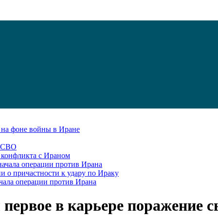
С на фоне войны в Иране
в СВО
я конфликта с Ираном
начала операции против Ирана
и о причастности к удару по Ираку
чала операции против Ирана
первое в карьере поражение 