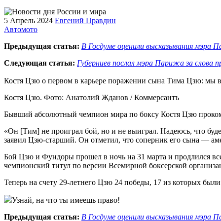
5 Апрель 2024
Евгений Правдин
Автомото
Предыдущая статья:
В Госдуме оценили высказывания мэра П
Следующая статья:
Губерниев послал мэра Парижа за слова п
Костя Цзю о первом в карьере поражении сына Тима Цзю: мы 
Костя Цзю. Фото: Анатолий Жданов / Коммерсантъ
Бывший абсолютный чемпион мира по боксу Костя Цзю прокомм
«Он [Тим] не проиграл бой, но и не выиграл. Надеюсь, что буде
заявил Цзю-старший. Он отметил, что соперник его сына — а
Бой Цзю и Фундоры прошел в ночь на 31 марта и продлился вс
чемпионский титул по версии Всемирной боксерской организац
Теперь на счету 29-летнего Цзю 24 победы, 17 из которых был
Узнай, на что ты имеешь право!
Предыдущая статья:
В Госдуме оценили высказывания мэра П