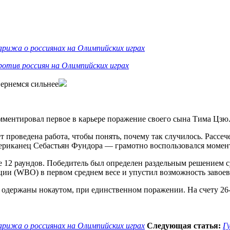
арижа о россиянах на Олимпийских играх
ротив россиян на Олимпийских играх
вернемся сильнее
ентировал первое в карьере поражение своего сына Тима Цзю.
т проведена работа, чтобы понять, почему так случилось. Рассеч
мериканец Себастьян Фундора — грамотно воспользовался момен
е 12 раундов. Победитель был определен раздельным решением с
ии (WBO) в первом среднем весе и упустил возможность завоев
и одержаны нокаутом, при единственном поражении. На счету 26
арижа о россиянах на Олимпийских играх
Следующая статья:
Г