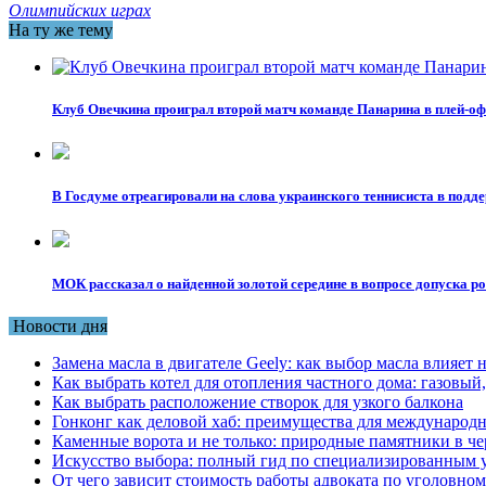
Олимпийских играх
На ту же тему
Клуб Овечкина проиграл второй матч команде Панарина в плей-
В Госдуме отреагировали на слова украинского теннисиста в подд
МОК рассказал о найденной золотой середине в вопросе допуска р
Новости дня
Замена масла в двигателе Geely: как выбор масла влияет 
Как выбрать котел для отопления частного дома: газовы
Как выбрать расположение створок для узкого балкона
Гонконг как деловой хаб: преимущества для международн
Каменные ворота и не только: природные памятники в че
Искусство выбора: полный гид по специализированным 
От чего зависит стоимость работы адвоката по уголовном