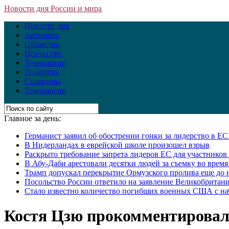
Новости дня России и мира
Новости дня
Автомото
Общество
Искусство
Технологии
Политика
Спонсоры
Технологии
Главное за день:
Германист заявил об обострении гонки за лидерство в Е
В Нидерландах в еврейской школе произошел взрыв
Раскрыто требование запрета лидеров ЕС для участнико
В Абу-Даби арестовали десятки людей за съемку во врем
Трамп допускал перекрытие Ормузского пролива еще до 
Посольство России ответило на заявление Великобритани
Стало известно количество погибших военных США с на
Костя Цзю прокомментировал 